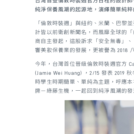
台灣首登倫敦時裝週官方日程的設計師－
純淨保養風潮的起源地，演繹簡單純粹
「倫敦時裝週」與紐約、米蘭、巴黎並
計皆以前衛創新聞名，而風靡全球的「
商自主發起，這股訴求「安全無毒」、
響美妝保養業的發展，更被譽為 2018
今年，台灣首位晉級倫敦時裝週官方 Cat
(Jamie Wei Huang) ，2/15 發表 
時學生時期簡單、單純為主題，呼應本
牌－綠藤生機，一起回到純淨風潮的發