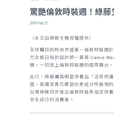
驚艷倫敦時裝週！綠藤
2019.Feb.21
（本文由綠藤生機授權提供）
全球矚目的時尚界盛事－倫敦時裝週於 2/
方女裝日程的設計師－黃薇 (Jamie We
機，一同登上倫敦時裝週的國際舞台，
此行，綠藤攜其明星保養品「活萃修護
國，其獨家青花椰苗抗老成分所展現的
台灣綠藤同步推出倫敦時裝秀指定保養
安全成分的消費者。