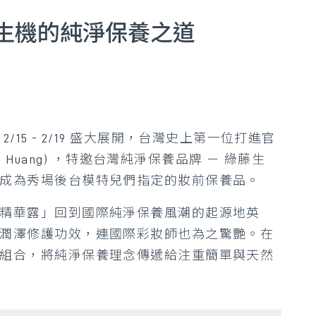
生機的純淨保養之道
15 - 2/19 盛大展開，台灣史上第一位打進官
i Huang) ，特邀台灣純淨保養品牌 － 綠藤生
成為秀場後台模特兒們指定的妝前保養品。
精華露」回到國際純淨保養風潮的起源地英
潤澤修護功效，連國際彩妝師也為之驚艷。在
組合，將純淨保養理念傳遞給注重簡單與天然