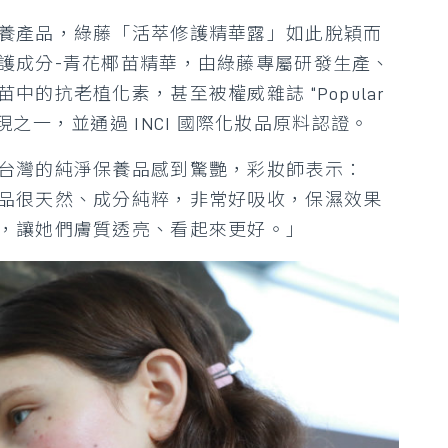
養產品，綠藤「活萃修護精華露」如此脫穎而
護成分-青花椰苗精華，由綠藤專屬研發生產、
的抗老植化素，甚至被權威雜誌 “Popular
百大發現之一，並通過 INCI 國際化妝品原料認證。
台灣的純淨保養品感到驚艷，彩妝師表示：
品很天然、成分純粹，非常好吸收，保濕效果
，讓她們膚質透亮、看起來更好。」