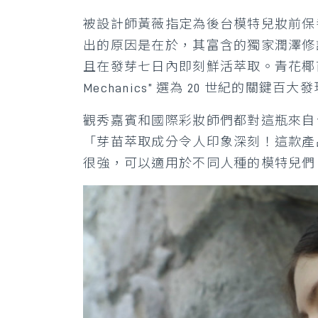
被設計師黃薇指定為後台模特兒妝前保
出的原因是在於，其富含的獨家潤澤修
且在發芽七日內即刻鮮活萃取。青花椰苗中
Mechanics” 選為 20 世紀的關鍵
觀秀嘉賓和國際彩妝師們都對這瓶來自
「芽苗萃取成分令人印象深刻！這款產
很強，可以適用於不同人種的模特兒們