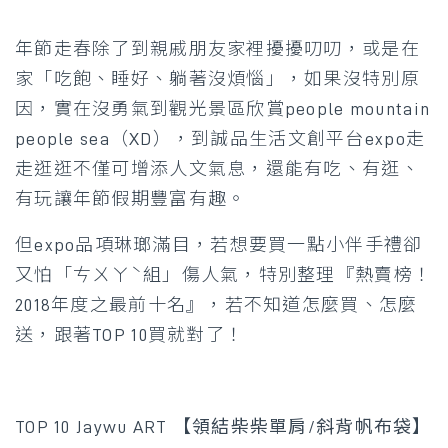
年節走春除了到親戚朋友家裡擾擾叨叨，或是在
家「吃飽、睡好、躺著沒煩惱」，如果沒特別原
因，實在沒勇氣到觀光景區欣賞people mountain
people sea（XD），到誠品生活文創平台expo走
走逛逛不僅可增添人文氣息，還能有吃、有逛、
有玩讓年節假期豐富有趣。
但expo品項琳瑯滿目，若想要買一點小伴手禮卻
又怕「ㄘㄨㄚˋ組」傷人氣，特別整理『熱賣榜！
2018年度之最前十名』，若不知道怎麼買、怎麼
送，跟著TOP 10買就對了！
TOP 10 Jaywu ART 【領結柴柴單肩/斜背帆布袋】