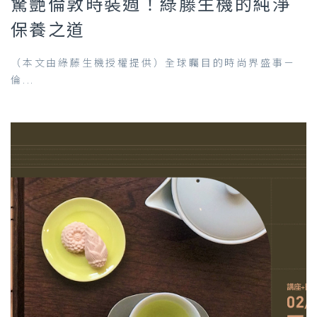
驚艷倫敦時裝週！綠藤生機的純淨
保養之道
（本文由綠藤生機授權提供）全球矚目的時尚界盛事－
倫...