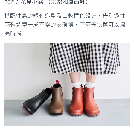
TOP 3 花見小路 【京都和風雨靴】
搭配性高的短靴造型及三款撞色設計，告別過往
雨鞋造型一成不變的灰僕僕，下雨天依舊可以漂
亮時尚。