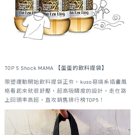
TOP 5 Shock MAMA 【蛋蛋的飲料提袋】
限塑運動開始飲料提袋正夯，kuso惡搞系插畫風
格看起來就很舒壓，超高吸睛度的設計，走在路
上回頭率高超，直攻銷售排行榜TOP5！