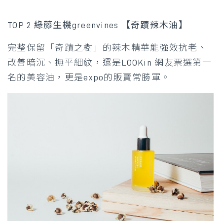
TOP 2 綠藤生機greenvines 【奇蹟辣木油】
完整保留「奇蹟之樹」的辣木精華能強效抗老、
改善暗沉、撫平細紋，還是LOOKin 網友票選第一
名的美容油，更是expo的販賣常勝軍。