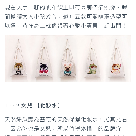
現在人手一咖的帆布袋上印有呆萌柴柴頭像，瞬
間擄獲大人小孩芳心，還有五款可愛萌寵造型可
以選，背在身上就像帶著心愛小寶貝一起出門！
TOP 9 女兒 【化妝水】
天然絲瓜露為基底的天然保濕化妝水，尤其光看
「因為你也是女兒，所以值得疼惜」的品牌介