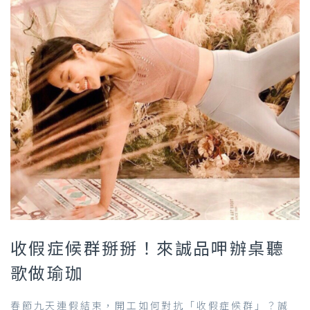
收假症候群掰掰！來誠品呷辦桌聽
歌做瑜珈
春節九天連假結束，開工如何對抗「收假症候群」？誠