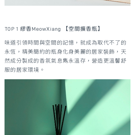
TOP 1 繆香MeowXiang 【空間擴香瓶】
味道引領時間與空間的記憶，就成為取代不了的
永恆，精美簡約的瓶身化身美麗的居家裝飾，天
然成分製成的香氛氣息雋永溫存，營造更溫馨舒
服的居家環境。