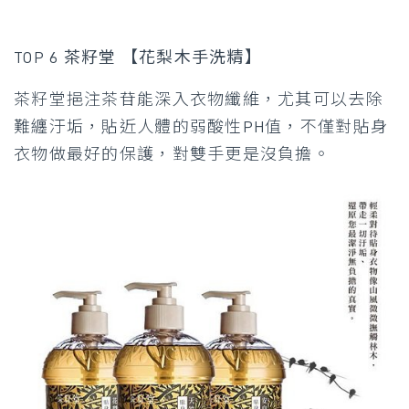
TOP 6 茶籽堂 【花梨木手洗精】
茶籽堂挹注茶苷能深入衣物纖維，尤其可以去除
難纏汙垢，貼近人體的弱酸性PH值，不僅對貼身
衣物做最好的保護，對雙手更是沒負擔。