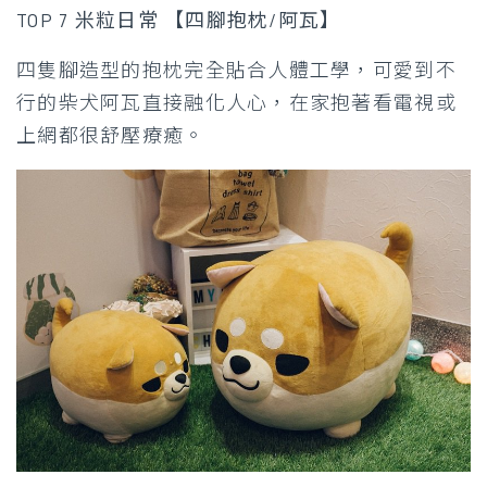
TOP 7 米粒日常 【四腳抱枕/阿瓦】
四隻腳造型的抱枕完全貼合人體工學，可愛到不
行的柴犬阿瓦直接融化人心，在家抱著看電視或
上網都很舒壓療癒。