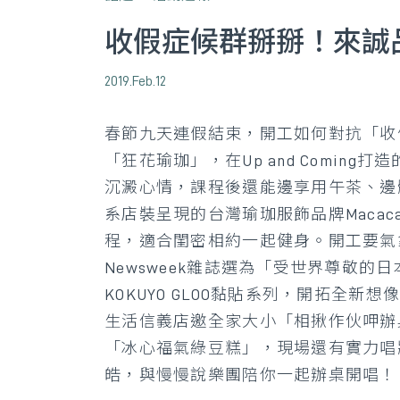
收假症候群掰掰！來誠
2019.Feb.12
春節九天連假結束，開工如何對抗「收
「狂花瑜珈」，在Up and Comin
沉澱心情，課程後還能邊享用午茶、邊
系店裝呈現的台灣瑜珈服飾品牌Maca
程，適合閨密相約一起健身。開工要氣
Newsweek雜誌選為「受世界尊敬的
KOKUYO GLOO黏貼系列，開拓全新
生活信義店邀全家大小「相揪作伙呷辦
「冰心福氣綠豆糕」，現場還有實力唱
皓，與慢慢說樂團陪你一起辦桌開唱！