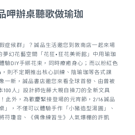
品呷辦桌聽歌做瑜珈
假症候群」？誠品生活邀您到敦南店一起來場
g打造的夢幻花藝空間「花狂•狂花美術館」中用瑜珈
體驗DIY手綁花束，同時療癒身心；而以粉紅色
ca，則不定期推出核心訓練、陰瑜珈等各式課
象一新，誠品書店邀您來看全球首發、由曾被
日本100人」設計師佐藤大親自操刀的全新文具
想像！此外，為歡慶緊接登場的元宵節，2/16誠品
桌」，不僅可以體驗手作「小豬造型湯圓」、
將符瓊音、《偶像練習生》人氣爆棚的許凱