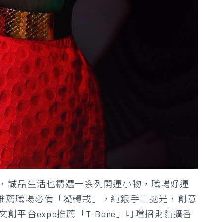
，誠品生活也精選一系列開運小物，職場好運
ver則推薦職場必備「凝轉戒」，純銀手工拋光，創意
平台expo推薦「T-Bone」叮噹招財貓擴香