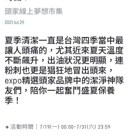
頭家線上夢想市集
2021.Jul.29
夏季清潔一直是台灣四季當中最
讓人頭痛的，尤其近來夏天溫度
不斷飆升，出油狀況更明顯，連
粉刺也更是猖狂地冒出頭來，
expo精選頭家品牌中的潔淨神隊
友們，陪你一起奮鬥盛夏保養
季！
🔸活動時間｜7/19(一) 00:00-7/31(六) 23:59