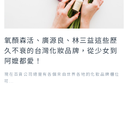
氧顏森活、廣源良、林三益這些歷
久不衰的台灣化妝品牌，從少女到
阿嬤都愛！
現在百貨公司總是有各個來自世界各地的化妝品牌櫃位
可...