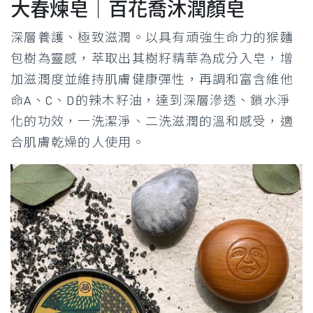
大春煉皂｜百花喬沐潤顏皂
深層養護、極致滋潤。以具有頑強生命力的猴麵
包樹為靈感，萃取出其樹籽精華為成分入皂，增
加滋潤度並維持肌膚健康彈性，再調和富含維他
命A、C、D的辣木籽油，達到深層滲透、鎖水淨
化的功效，一洗潔淨、二洗滋潤的溫和感受，適
合肌膚乾燥的人使用。