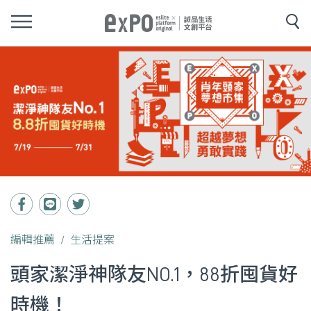
編輯推薦
生活提案
頭家潔淨神隊友NO.1，88折囤貨好
時機！