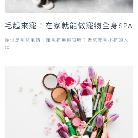
毛起來寵！在家就能做寵物全身SPA
你也是毛爸毛媽，寵毛孩無極限嗎？近來養毛小孩的人
越...