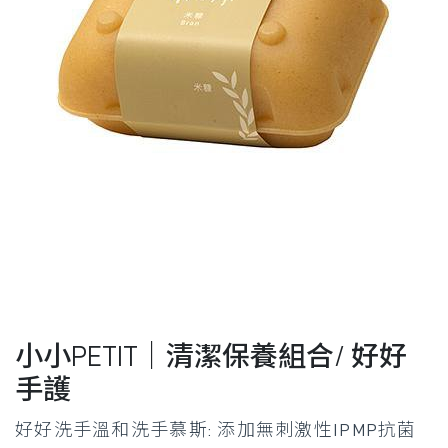
小小PETIT｜清潔保養組合/ 好好
手護
好好洗手溫和洗手慕斯: 添加無刺激性IPMP抗菌