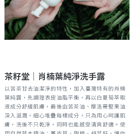
茶籽堂｜肖楠葉純淨洗手露
以苦茶甘去油潔淨的特性，加入臺灣特有的肖楠
葉純露，先調理表皮油脂平衡，再以白夏菊萃取
液成分舒緩肌膚，最後由苦茶油、摩洛哥堅果油
深入滋潤，細心堆疊每樣成分，只為用心呵護肌
膚，洗後不只乾淨，同時也能感受清爽舒適。使
用自然草本精油：薰衣草、甜橙、胡荽籽，讓你