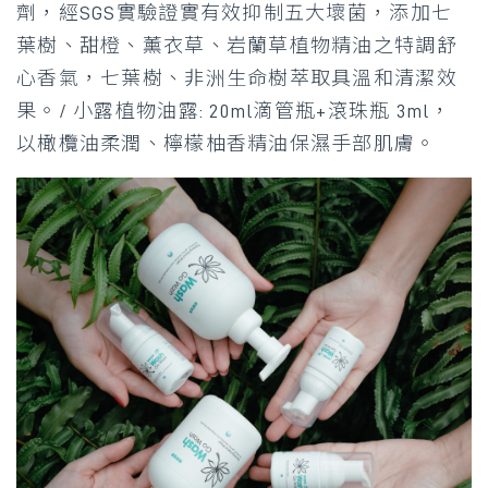
劑，經SGS實驗證實有效抑制五大壞菌，添加七
葉樹、甜橙、薰衣草、岩蘭草植物精油之特調舒
心香氣，七葉樹、非洲生命樹萃取具溫和清潔效
果。/ 小露植物油露: 20ml滴管瓶+滾珠瓶 3ml，
以橄欖油柔潤、檸檬柚香精油保濕手部肌膚。