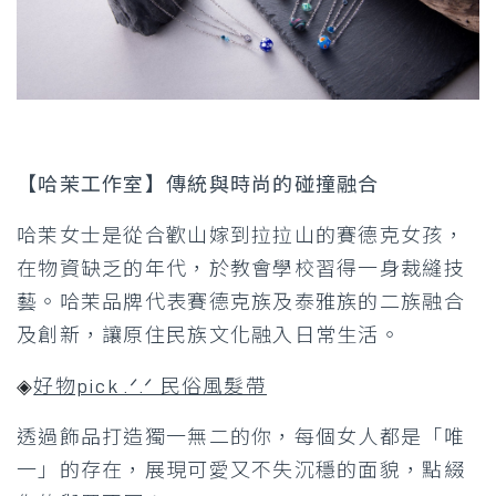
【哈茉工作室】傳統與時尚的碰撞融合
哈茉女士是從合歡山嫁到拉拉山的賽德克女孩，
在物資缺乏的年代，於教會學校習得一身裁縫技
藝。哈茉品牌代表賽德克族及泰雅族的二族融合
及創新，讓原住民族文化融入日常生活。
◈
好物pick .ᐟ.ᐟ 民俗風髮帶
透過飾品打造獨一無二的你，每個女人都是「唯
一」的存在，展現可愛又不失沉穩的面貌，點綴