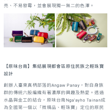
亮、不易發霉，並會展現獨一無二的色澤。
【原味台南】集結展現都會區原住民族之輕珠寶
設計
創辦人臺東真柄部落的Angaw Panay，對自身族
群的傳統六股編織有著濃厚的興趣及熱愛。透過
水晶與金工的結合，原味台南Nga'ayho Tainan成
為全國第一個以「微精品、輕珠寶」定位的原民