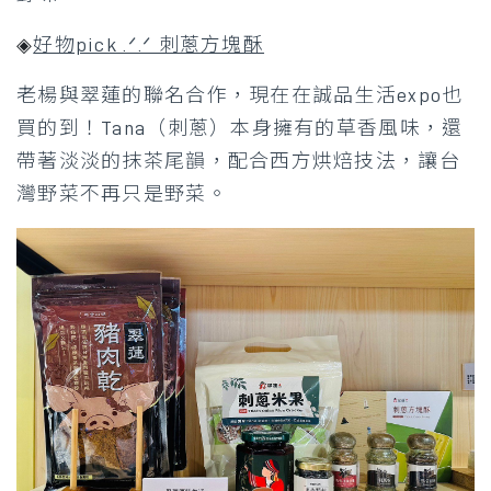
◈
好物pick .ᐟ.ᐟ 刺蔥方塊酥
老楊與翠蓮的聯名合作，現在在誠品生活expo也
買的到！Tana（刺蔥）本身擁有的草香風味，還
帶著淡淡的抹茶尾韻，配合西方烘焙技法，讓台
灣野菜不再只是野菜。