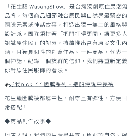
「花生騷 WasangShow」是台灣獨創原住民潮流
品牌，每個商品細節融合原民與自然界最緊密的
圖騰元素或神話故事，打造出獨一無二的風格與
設計感。團隊秉持著「把門打得更開，讓更多人
認識原住民」的初衷，持續推出富有原民文化內
涵，且獨具個性的創意作品。一件商品，代表一
個神話，紀錄一個族群的信仰，我們將重新定義
你對原住民服飾的看法。
◈
好物pick .ᐟ.ᐟ 圖騰系列 - 造船傳說中長襪
花生騷圖騰襪都屬中性，耐穿且有彈性，方便日
常搭配！
◆商品創作故事◆
地底人說，我們的生活是共享，臣服於自然、絕