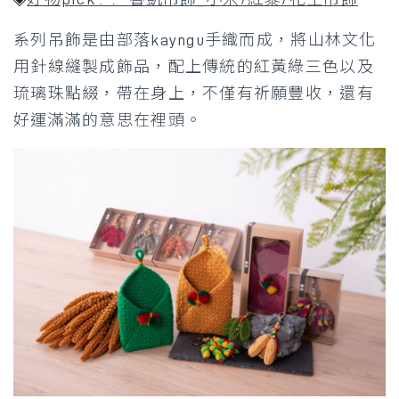
系列吊飾是由部落kayngu手織而成，將山林文化
用針線縫製成飾品，配上傳統的紅黃綠三色以及
琉璃珠點綴，帶在身上，不僅有祈願豐收，還有
好運滿滿的意思在裡頭。