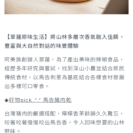
【翠蓮原味生活】將山林多層次香氣融入佳餚，
豐富與大自然對話的味覺體驗
阿美族創辦人翠蓮，為了產出美味的辣椒食品，
經歷多年研究與嘗試，找到深山小農並結合原民
傳統食材，以馬告刺蔥為基底結合各樣食材發展
出多樣可口零食。
◈
好物pick .ᐟ.ᐟ 馬告豬肉乾
台灣豬肉的嚴選搭配，檸檬香茅餘韻久久難忘，
咬著咬著慢慢咬出馬告香，令人回味想要的山林
野味。