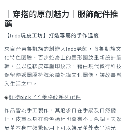
｜穿搭的原創魅力｜服飾配件推
薦
【Indo玩皮工坊】打造專屬的手作溫度
來自台東魯凱族的創辦人Indo老師，將魯凱族文
化特色圖騰、百步蛇身上的菱形圖紋重新設計編
輯，並以植鞣皮革壓印紋形，藉由現代微行科技
保留傳遞圖騰符號永續記錄文化圖像，讓故事融
入生活之中。
◈
好物pick .ᐟ.ᐟ 菱格紋系列配件
作品皆為手工製作，其追求自在手感及自然變
化，皮革本身在染色過程也會有不同色調。天然
皮革本身在頻繁使用下可以讓皮革外表平滑光