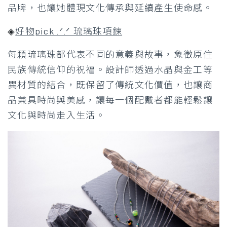
品牌，也讓她體現文化傳承與延續產生使命感。
◈
好物pick .ᐟ.ᐟ 琉璃珠項鍊
每顆琉璃珠都代表不同的意義與故事，象徵原住
民族傳統信仰的祝福。設計師透過水晶與金工等
異材質的結合，既保留了傳統文化價值，也讓商
品兼具時尚與美感，讓每一個配戴者都能輕鬆讓
文化與時尚走入生活。