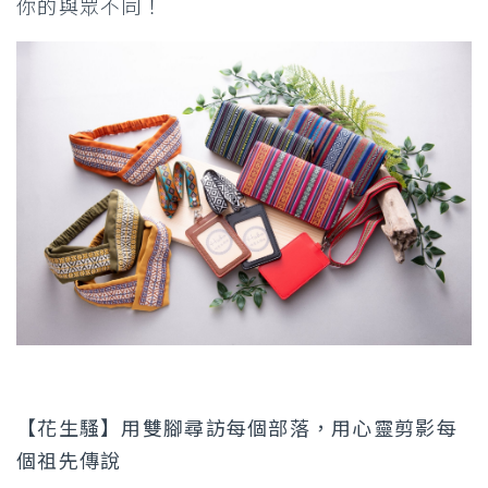
你的與眾不同！
【花生騷】用雙腳尋訪每個部落，用心靈剪影每
個祖先傳說