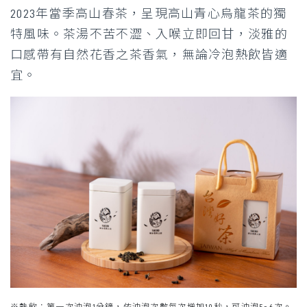
2023年當季高山春茶，呈現高山青心烏龍茶的獨
特風味。茶湯不苦不澀、入喉立即回甘，淡雅的
口感帶有自然花香之茶香氣，無論冷泡熱飲皆適
宜。
※熱飲：第一次沖泡1分鐘，依沖泡次數每次增加10秒，可沖泡5-6次。