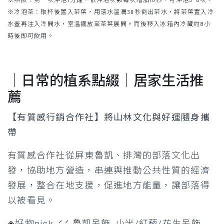
※冷泡茶：取杯後置入茶葉，用滾水溫潤30秒倒出茶水，將茶葉置入冷
水壺再注入冷開水，室溫擺放至茶葉展開。而後移入冰箱內冷藏約8小
時後即可飲用。
｜日常的植系點綴｜居家生活推
薦
【有質感行銷合作社】將山林文化與好運隨身攜
帶
有質感合作社從屏東魯凱、排灣的部落文化出
發，協助地方營造，串連與推動公共性質的經濟
發展，整合在地支援，促進地方能量，讓部落得
以被看見。
◈
好物pick .ᐟ.ᐟ 魯凱吊飾_小米/紅藜/花生吊飾