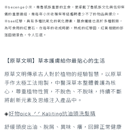
※becenge小米，是魯凱族重要的主食，更承載了魯凱族文化與信仰祭
儀的重要連結，是每年小米收穫祭等結婚聘禮少不了的物品與媒介。
※bae紅藜，具有多種抗氧化的氧化酵素，膳食纖維也高於多種穀類，
為可食用的紅寶石，在每年的收成時節，熟成的紅藜田，紅黃相間的部
落田間景色，令人忘返。
【原草文明】草本護膚給你最貼心的生活
原草文明傳承古人對於植物的經驗智慧，以原草
手作太極工法炮製，中醫深草本整體養護為核
心，尊重植物性質，不脫色、不脫味，持續不斷
將創新元素及思維注入產品中。
◈
好物pick .ᐟ.ᐟ Kaliting抗油頭洗髮精
舒緩頭皮出油、脫屑、異味、癢，回歸正常健康