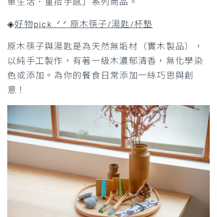
單生活．重拾手感」系列商品。
◈
好物pick .ᐟ.ᐟ 原木筷子/湯匙/杯墊
原木筷子與湯匙是為天然無垢材（實木製品），
以純手工製作，有著一級木濃郁清香，無化學染
色或添加。為你的餐食日常添加一絲巧思與創
意！