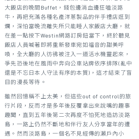
大飯店的晚間Buffet，錢包邊淌血邊狂嗑淡路
牛，再把充滿各種名產洋蔥製品的伴手禮店逛到
爛，深怕當晚流離失所只能睡人家飯店大廳，就
在差一點按下Westin網路訂房鈕當下，終於聽見
飯店人員喊著即將重新發車宛如福音的甜美呼
喚，全大廳的人彷彿被注入一道活水機靈起來，
爭先恐後地在風雨中奔向公車站牌依序排隊(亂中
還是不忘日本人守法有序的本質)，這才結束了盲
目的漫長等待。
雖然回憶稱不上太美，但這些out of control的旅
行片段，反而才是多年後反覆拿出來說嘴的趣事
趣聞，直到五年後第二次再度不怕死地造訪淡路
島，一路上仍然不斷地和伴行友人分享當年的遭
遇。然而淡路島，一個名不見經傳的瀨戶內小