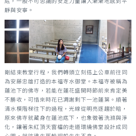
底，一股不可思議的安定力量讓人漸漸地感到平
靜與安寧。
剛結束教堂行程，我們轉頭立刻搭上公車前往同
為安藤忠雄打造的本福寺水御堂。本福寺被稱為
蓮池下的佛寺，若能在蓮花盛開時節前來肯定美
不勝收，可惜來時花已凋謝剩下一池蓮葉。順著
清水模階梯往下的過程，光線從明亮逐趨於暗，
原來佛寺就藏身在蓮池底下，也象徵著洗滌與淨
化，鑲著朱紅頂天窗櫺的走道環繞佛堂設計成同