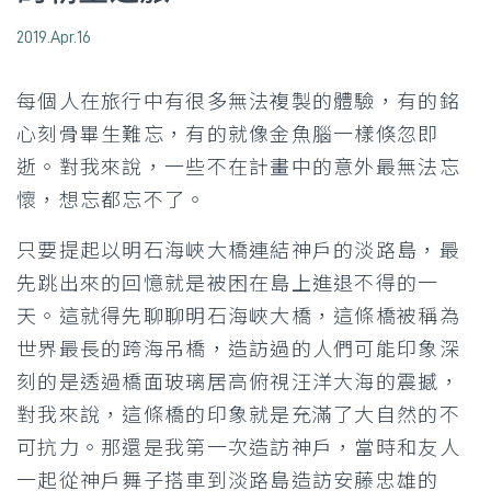
2019.Apr.16
每個人在旅行中有很多無法複製的體驗，有的銘
心刻骨畢生難忘，有的就像金魚腦一樣倏忽即
逝。對我來說，一些不在計畫中的意外最無法忘
懷，想忘都忘不了。
只要提起以明石海峽大橋連結神戶的淡路島，最
先跳出來的回憶就是被困在島上進退不得的一
天。這就得先聊聊明石海峽大橋，這條橋被稱為
世界最長的跨海吊橋，造訪過的人們可能印象深
刻的是透過橋面玻璃居高俯視汪洋大海的震撼，
對我來說，這條橋的印象就是充滿了大自然的不
可抗力。那還是我第一次造訪神戶，當時和友人
一起從神戶舞子搭車到淡路島造訪安藤忠雄的