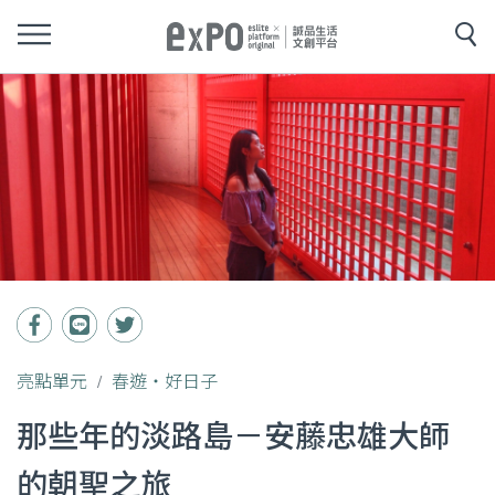
亮點單元
春遊‧好日子
那些年的淡路島－安藤忠雄大師
的朝聖之旅