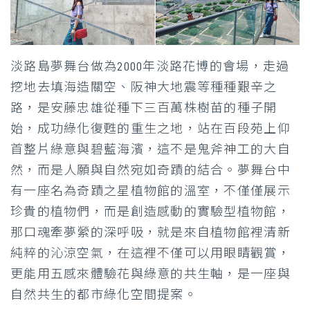
淡路島夢舞台做為2000年淡路花博的會場，走過
挖地去填海造關空、阪神大地震等種種艱辛之
路，是安藤忠雄從種下三百萬株樹苗的種子開
始，成功綠化復甦的重生之地，站在百段苑上仰
首整片綠意與碧藍海濱，這不是鬼斧神工的大自
然，而是人願與自然宛如奇蹟的結合。夢舞台中
有一座名為奇蹟之星植物館的溫室，不僅僅展示
珍貴的植物們，而是創造感動的實驗型植物館，
那口魂牽夢縈的深呼吸，就是來自植物館裡清新
純粹的沁涼空氣，在這裡不僅可以用眼睛觀賞，
更能用五感來體驗花與綠意的共生軸，是一座與
自然共生的都市綠化空間提案。