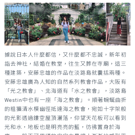
據說日本人什麼都信，又什麼都不忠誠，新年初
詣去神社，結婚在教堂，往生又葬在寺廟，這三
種建築，安藤忠雄的作品在淡路島就囊括兩種。
安藤忠雄廣為人知的自然系列教會作品，大阪有
「光之教會」、北海道有「水之教會」，淡路島
Westin中也有一座「海之教會」。順著蜿蜒曲折
的粗獷清水模幽徑抵達海之教會，宛如十字架般
的光影透過鏤空屋頂灑落，仰望天花板可以看到
光和水，地板也是明亮亮的藍，彷彿置身於海