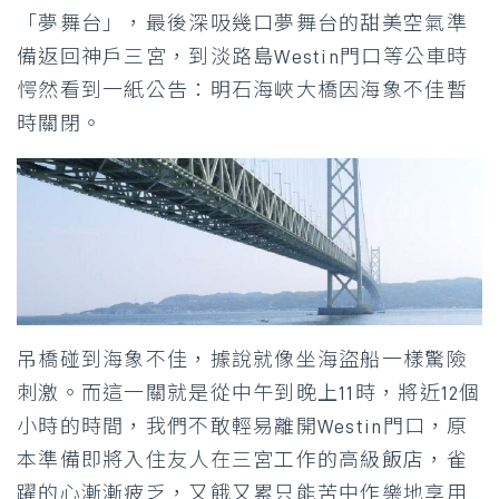
「夢舞台」，最後深吸幾口夢舞台的甜美空氣準
備返回神戶三宮，到淡路島Westin門口等公車時
愕然看到一紙公告：明石海峽大橋因海象不佳暫
時關閉。
吊橋碰到海象不佳，據說就像坐海盜船一樣驚險
刺激。而這一關就是從中午到晚上11時，將近12個
小時的時間，我們不敢輕易離開Westin門口，原
本準備即將入住友人在三宮工作的高級飯店，雀
躍的心漸漸疲乏，又餓又累只能苦中作樂地享用