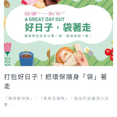
打包好日子！把環保隨身「袋」著
走
「環保愛地球」、「救救北極熊」，這些可說是深入日
常...