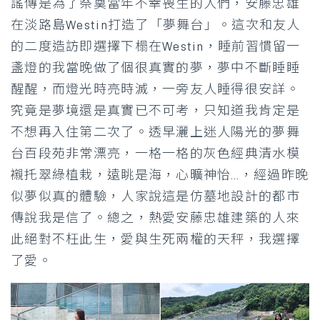
謠傳是為了祭奠當年不幸喪生的人們，安藤忠雄
在淡路島Westin打造了「夢舞台」。這次和友人
的二度造訪即選擇下榻在Westin，睡前習慣留一
盞燈的我當晚做了個很真實的夢，夢中不斷睡睡
醒醒，而燈光時亮時滅，一旁友人睡得很安詳。
究竟是夢境還是真實已不可考，只知道我肯定是
不想再入住第二次了。透早灑上迷人陽光的夢舞
台百段苑非常漂亮，一格一格的灰色經典清水模
襯托翠綠植栽，遠眺是海，心曠神怡…，經過昨晚
似夢似真的體驗，人家說這是仿墓地設計的都市
傳說我是信了。總之，熱愛安藤忠雄建築的人來
此絕對不枉此生，愛與生死兩權的天秤，我選擇
了愛。