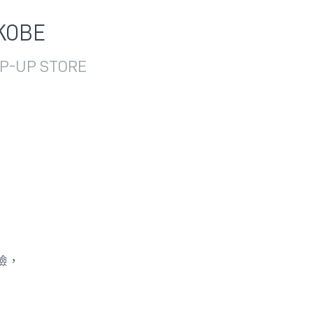
OBE
UP STORE
驗，