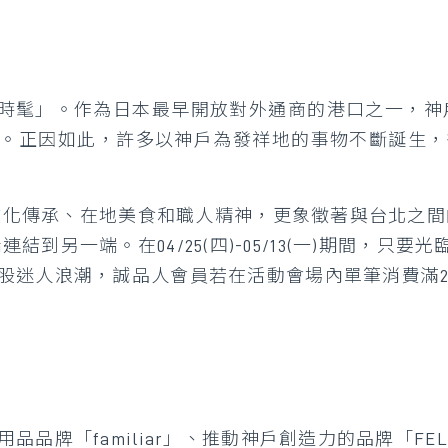
時髦」。
作為日本最早開放對外通商的港口之一，神
。正因如此，
許多以神戶為發祥地的事物不斷誕生，
計、文化傳承、在地美食和職人精神，更象徵著與台北之
連結到另一端。在04/25(四)-05/13(一)期間，只要光臨誠品
迷人浪潮，誠品人會員若在活動會場內單筆消費滿2,0
品牌「familiar」、推動神戶創造力的品牌「FEL