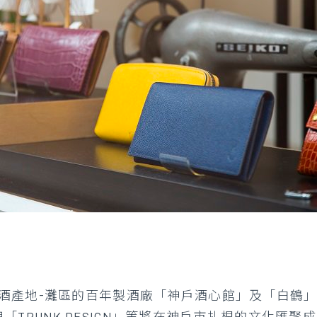
酒產地-灘區的百年製酒廠「神戶酒心館」及「白鶴