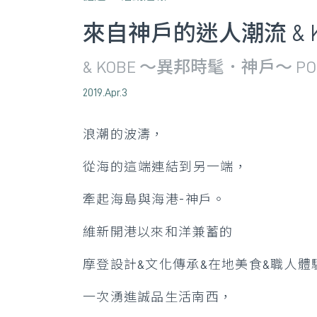
來自神戶的迷人潮流 & K
& KOBE ～異邦時髦．神戶～ POP-
2019.Apr.3
浪潮的波濤，
從海的這端連結到另一端，
牽起海島與海港-神戶。
維新開港以來和洋兼蓄的
摩登設計&文化傳承&在地美食&職人體
一次湧進誠品生活南西，