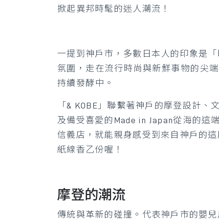
掀起異邦時髦的迷人潮流！
一提到神戶市，多數日本人的印象是「
氛圍，走在流行時尚與新鮮事物的尖端
持續發酵中。
「& KOBE」聯繫著神戶的摩登設
及備受喜愛的Made in Japan從海的這端
信義店，就能親身感受到來自神戶的這股
紙線香乙份喔！
摩登的潮流
傳統與革新的碰撞。代表神戶市的嬰兒用品