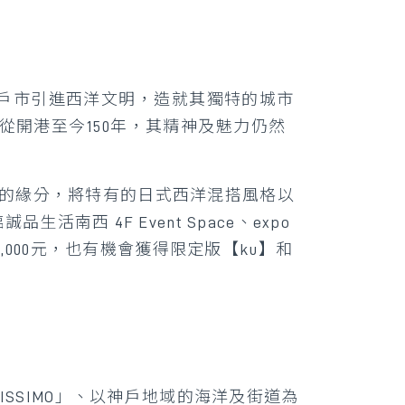
戶市引進西洋文明，造就其獨特的城市
從開港至今150年，其精神及魅力仍然
間的緣分，將特有的日式西洋混搭風格以
生活南西 4F Event Space、expo
00元，也有機會獲得限定版【ku】和
ISSIMO」、以神戶地域的海洋及街道為