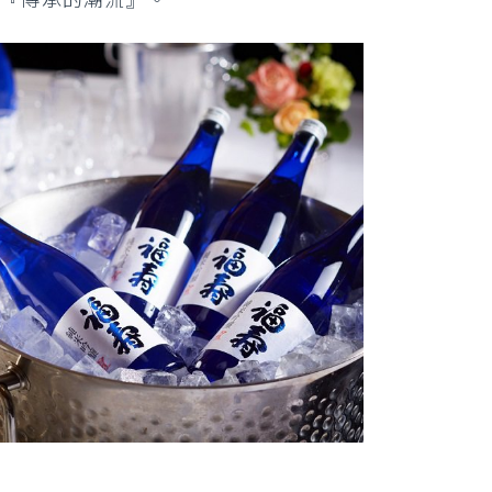
聚成『傳承的潮流』。