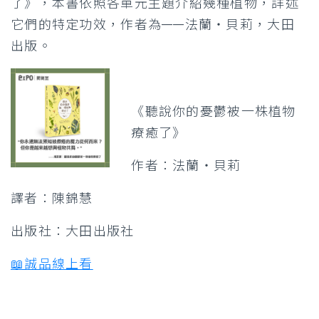
了》，本書依照各單元主題介紹幾種植物，詳述
它們的特定功效，作者為——法蘭・貝莉，大田
出版。
《聽說你的憂鬱被一株植物
療癒了》
作者：法蘭・貝莉
譯者：陳錦慧
出版社：大田出版社
📖誠品線上看