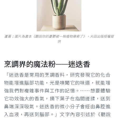
蘆薈；圖片為書本《聽說你的憂鬱被一株植物療癒了》，大田出版授權提
供
烹調界的魔法粉——迷迭香
「迷迭香是常用的烹調香料，研究發現它的化合
物能增進腦部功能，光是嗅聞它的味道，就能增
強我們對複雜事件與工作的記憶。⋯⋯想要體驗
它功效強大的香氣，摘下葉子在指間搓揉，送到
鼻端深深吸氣。迷迭香的微小分子會經由鼻腔進
入血液，再送到腦部。
」文字內容引述於《聽說