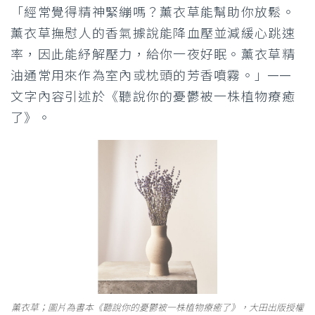
「經常覺得精神緊繃嗎？薰衣草能幫助你放鬆。
薰衣草撫慰人的香氣據說能降血壓並減緩心跳速
率，因此能紓解壓力，給你一夜好眠。薰衣草精
油通常用來作為室內或枕頭的芳香噴霧。」——
文字內容引述於《聽說你的憂鬱被一株植物療癒
了》。
薰衣草；圖片為書本《聽說你的憂鬱被一株植物療癒了》，大田出版授權