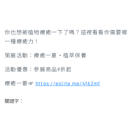
你也想被植物療癒一下了嗎？這裡看看你需要哪
一種療癒力！
策展活動：療癒一夏・植萃保養
活動優惠：參展商品9折起
療癒一夏☞
https://eslite.me/4f62mf
關鍵字：