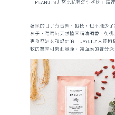
「PEANUTS史努比趴著愛你抱枕」這
發懶的日子有音樂、抱枕，也不能少了讓身心都
李子、葡萄純天然植萃精油調香，彷彿
專為亞洲女孩設計的「DAYLILY人
軟的蠶絲可緊貼臉龐，讓面膜的養分深