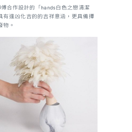
傅合作設計的「hands白色之戀清潔
具有逢凶化吉的的吉祥意涵，更具備撢
廢物。