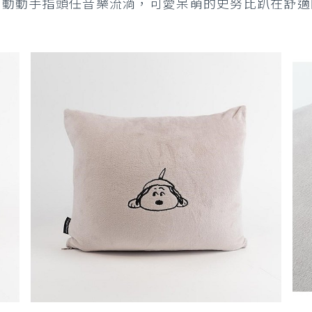
抱枕」動動手指頭任音樂流淌，可愛呆萌的史努比趴在舒