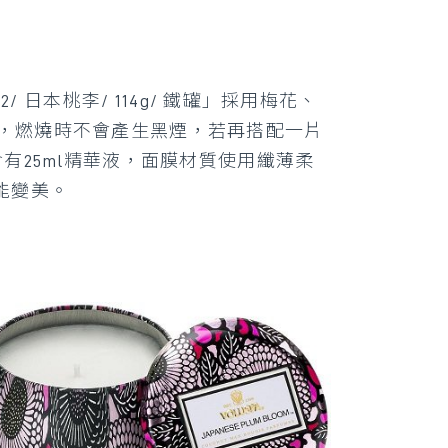
 日本桃李/ 114g/ 鐵罐」採用梅花、
芯，燃燒時不會產生黑煙，若再搭配一片
有25ml精華液，面膜材質使用纖薄柔
能變美。