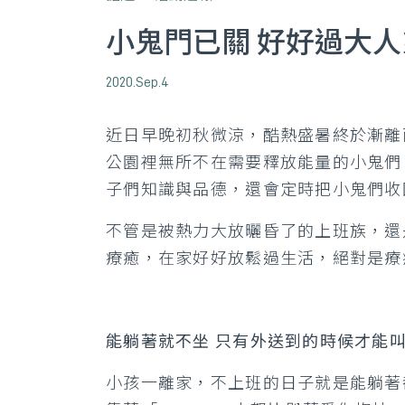
小鬼門已關 好好過大
2020.Sep.4
近日早晚初秋微涼，酷熱盛暑終於漸離
公園裡無所不在需要釋放能量的小鬼們
子們知識與品德，還會定時把小鬼們收
不管是被熱力大放曬昏了的上班族，還
療癒，在家好好放鬆過生活，絕對是療
能躺著就不坐 只有外送到的時候才能
小孩一離家，不上班的日子就是能躺著