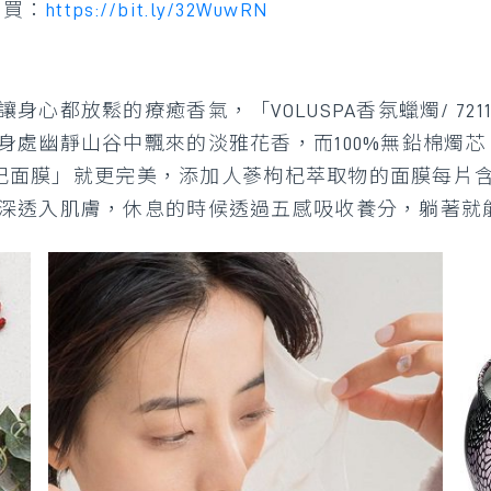
裡買：
https://bit.ly/32WuwRN
放鬆的療癒香氣，「VOLUSPA香氛蠟燭/ 72112/
身處幽靜山谷中飄來的淡雅花香，而100%無鉛棉燭
蔘枸杞面膜」就更完美，添加人蔘枸杞萃取物的面膜每片含
深透入肌膚，休息的時候透過五感吸收養分，躺著就