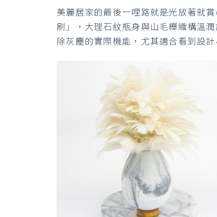
美麗居家的最後一哩路就是光放著就賞心
刷」，大理石紋瓶身與山毛櫸織構溫潤
除灰塵的實際機能，尤其適合看到設計