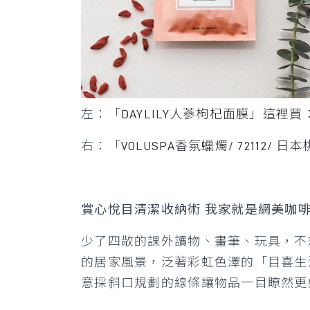
左：「
DAYLILY人蔘枸杞面膜」這裡買
右：「
VOLUSPA香氛蠟燭/ 72112/ 日
賞心悅目清潔收納術 我家就是網美咖
少了四散的課外讀物、畫筆、玩具，不
的居家風景，泛著彩虹色澤的「目喜生
意採斜口規劃的線條讓物品一目瞭然更