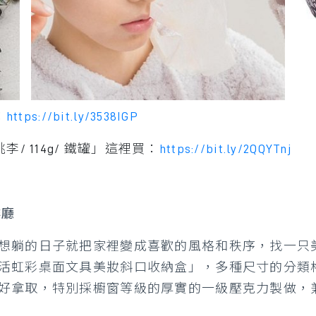
：
https://bit.ly/3538IGP
本桃李/ 114g/ 鐵罐」這裡買：
https://bit.ly/2QQYTnj
啡廳
想躺的日子就把家裡變成喜歡的風格和秩序，找一只
活虹彩桌面文具美妝斜口收納盒」，多種尺寸的分類
好拿取，特別採櫥窗等級的厚實的一級壓克力製做，