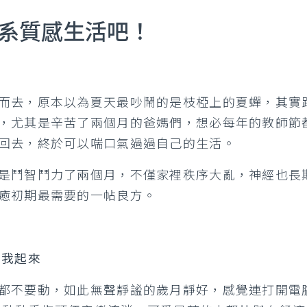
人系質感生活吧！
而去，原本以為夏天最吵鬧的是枝椏上的夏蟬，其實
，尤其是辛苦了兩個月的爸媽們，想必每年的教師節
回去，終於可以喘口氣過過自己的生活。
是鬥智鬥力了兩個月，不僅家裡秩序大亂，神經也長
癒初期最需要的一帖良方。
叫我起來
都不要動，如此無聲靜謐的歲月靜好，感覺連打開電