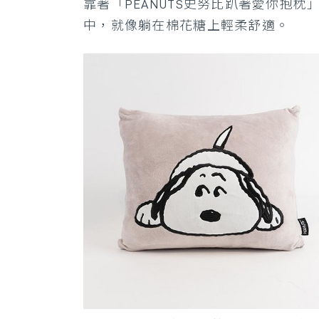
靠著「PEANUTS史努比趴著愛你
中，就像躺在棉花糖上輕柔舒適。