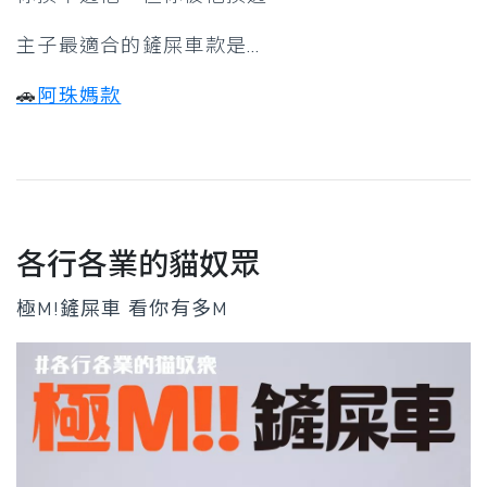
主子最適合的鏟屎車款是…
🚗
阿珠媽款
各行各業的貓奴眾
極M!鏟屎車 看你有多M