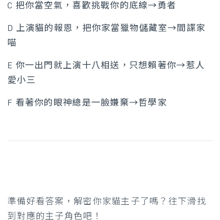
C 把你當空氣，喜歡挑戰你的底線→勇者
D 上演貓的報恩，把你家當獵物儲藏室→間諜家
喵
E 你一出門就上演十八相送，只想賴著你→惹人
愛小三
F 看著你的眼神總是一臉嫌棄→哲學家
準備好看答案，解密你家貓主子了嗎？往下滑找
到對應的主子角色吧！