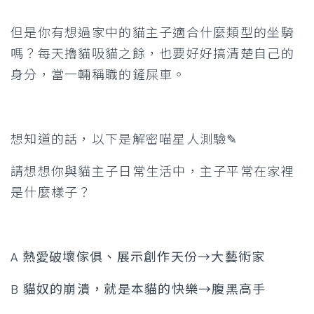
但是你有想過家中的貓主子適合什麼類型的坐騎
嗎？每天擼貓吸貓之餘，也要好好搞清楚自己的
身分，當一輛稱職的鏟屎車。
想知道的話，以下是解密喵星人測驗✎
請想想你與貓主子日常生活中，主子平常在家裡
是什麼樣子？
A 熱愛破壞傢俱、展示創作天份→大藝術家
B 貓奴的崩潰，就是本貓的快樂→腹黑高手