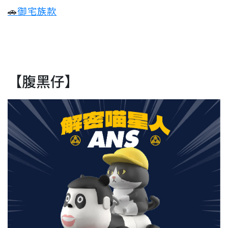
🚗
御宅族款
【腹黑仔】