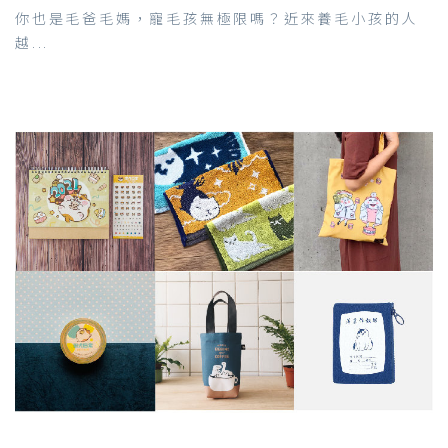
你也是毛爸毛媽，寵毛孩無極限嗎？近來養毛小孩的人
越...