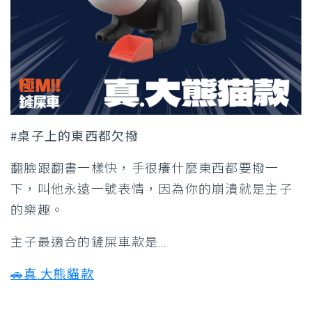
#桌子上的東西都欠撥
翻臉跟翻書一樣快，手很癢什麼東西都要撥一
下，叫他永遠一號表情，因為你的崩潰就是主子
的樂趣。
主子最適合的鏟屎車款是…
🚗
真.大熊貓款