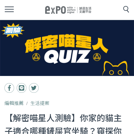
編輯推薦
生活提案
【解密喵星人測驗】你家的貓主
子適合哪種鏟屎官坐騎？窺探你