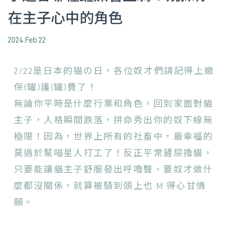
在主子心中的角色
2024.Feb.22
2/22是日本的猫の日，各位奴才們請記得上繳
保(罐
)護(罐)費了！
無論你平時是什麼行業和角色，回到家面對貓
主子，人格瞬間跌落，拼命秀出你的奴下線無
極限！因為，世界上所有的社畜中，最幸福的
莫過於幫喵星人打工了！反正平常鏟屎擼貓，
只要能讓貓主子舒服發出呼嚕聲，要奴才做什
麼都沒關係，就算被騎到頭上也 M 得心甘情
願。