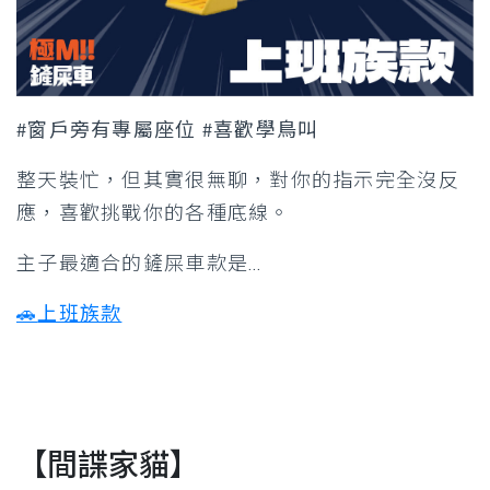
#窗戶旁有專屬座位 #喜歡學鳥叫
整天裝忙，但其實很無聊，對你的指示完全沒反
應，喜歡挑戰你的各種底線。
主子最適合的鏟屎車款是…
🚗
上班族款
【間諜家貓】