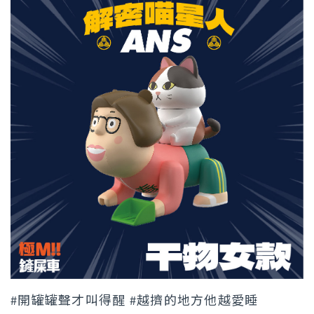
#開罐罐聲才叫得醒 #越擠的地方他越愛睡