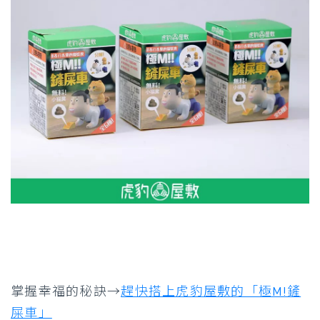
掌握幸福的秘訣→
趕快搭上虎豹屋敷的「極M!鏟
屎車」