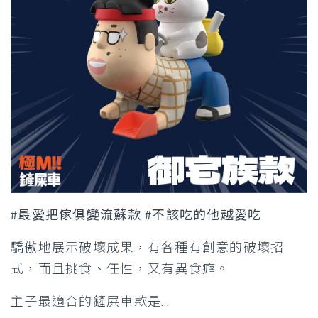
#最愛把傢俱變流蘇款 #不該吃的他越愛吃
驕傲地展示破壞成果，有各種有創意的破壞招
式，而且挑食、任性，又有異食癖。
主子最適合的鏟屎車款是…