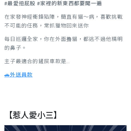
#最愛扭屁股 #家裡的新東西都要聞一遍
在家發神經衝鋒陷陣，簡直有貓～病，喜歡挑戰
不可能的任務，常抓獵物回來送你
每日巡邏全家，你在外面撸貓，都逃不過他精明
的鼻子。
主子最適合的鏟屎車款是…
🚗
外送員款
【惹人愛小三】