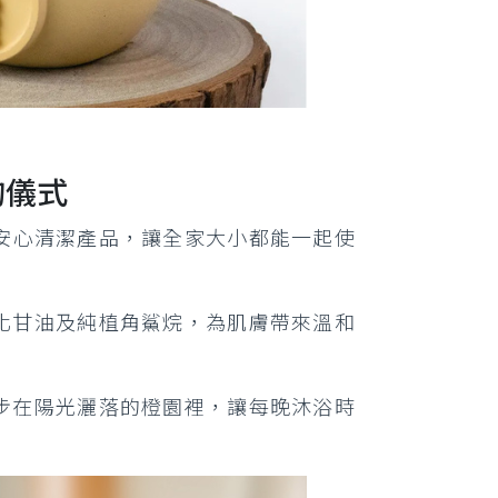
的儀式
安心清潔產品，讓全家大小都能一起使
化甘油及純植角鯊烷，為肌膚帶來溫和
步在陽光灑落的橙園裡，讓每晚沐浴時