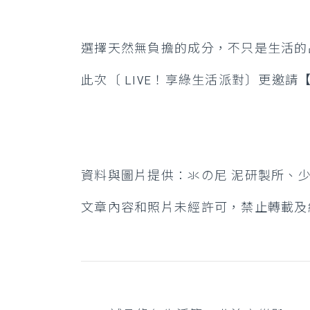
選擇天然無負擔的成分，不只是生活的
此次〔 LIVE！享綠生活派對〕更邀
資料與圖片提供：氺の尼 泥研製所、
文章內容和照片未經許可，禁止轉載及