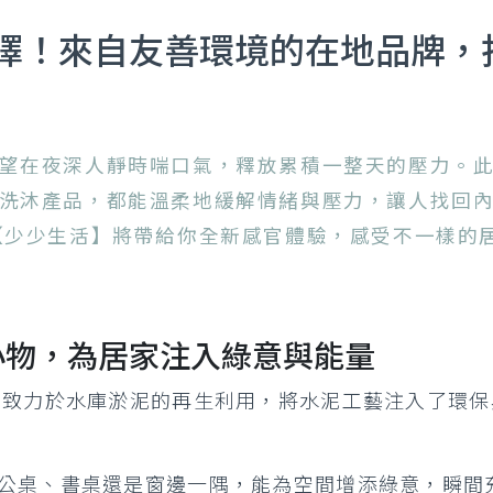
擇！來自友善環境的在地品牌，
望在夜深人靜時喘口氣，釋放累積一整天的壓力。
洗沐產品，都能溫柔地緩解情緒與壓力，讓人找回
【少少生活】將帶給你全新感官體驗，感受不一樣的
小物，為居家注入綠意與能量
】
致力於水庫淤泥的再生利用，將水泥工藝注入了環保
公桌、書桌還是窗邊一隅，能為空間增添綠意，瞬間