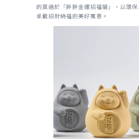
的莫過於「胖胖金運招福貓」，以環保
承載招財納福的美好寓意。