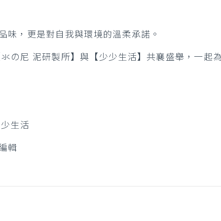
品味，更是對自我與環境的溫柔承諾。
請【氺の尼 泥研製所】與【少少生活】共襄盛舉，一起
少少生活
編輯