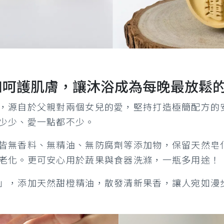
和呵護肌膚，讓沐浴成為每晚最放鬆
，源自於父親對兩個女兒的愛，堅持打造極簡配方的
少少、愛一點都不少。
皆無香料、無精油、無防腐劑等添加物，保留天然皂
老化。更可安心用於蔬果與食器洗滌，一瓶多用途！
」，添加天然甜橙精油，散發清新果香，讓人宛如漫