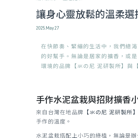
讓身心靈放鬆的溫柔選
2025.May.27
在快節奏、緊繃的生活中，我們總渴
的好幫手。無論是居家的擴香，或是
環境的品牌【氺の尼 泥研製所】與
手作水泥盆栽與招財擴香
來自台灣在地品牌
【氺の尼 泥研製所
手作的溫度。
水泥盆栽搭配上小巧的綠植，無論是辦