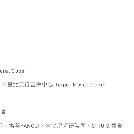
l Cube
 、臺北流行音樂中心 Taipei Music Center
金會
萃YANCUI、氺の尼泥研製所、CHIUIS 擇食