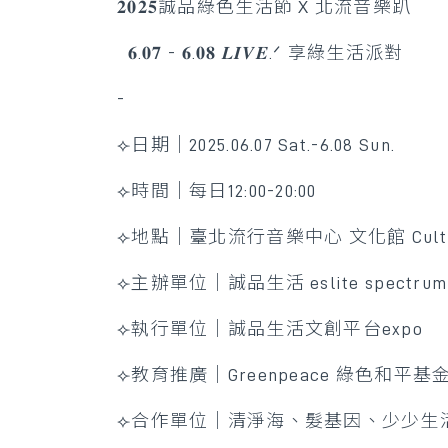
𝟐𝟎𝟐𝟓誠品綠色生活節 X 北流音樂趴
​ ​ 𝟔.𝟎𝟕 - 𝟔.𝟎𝟖 𝑳𝑰𝑽𝑬.ᐟ 享綠生活派對
-​
⟣日期｜2025.06.07 Sat.-6.08 Sun.
⟣時間｜每日12:00-20:00
⟣地點｜臺北流行音樂中心 文化館 Cultura
⟣主辦單位｜誠品生活 eslite spectrum
⟣執行單位｜誠品生活文創平台expo
⟣教育推廣｜Greenpeace 綠色和平基
⟣合作單位｜清淨海、髮基因、少少生活、塩