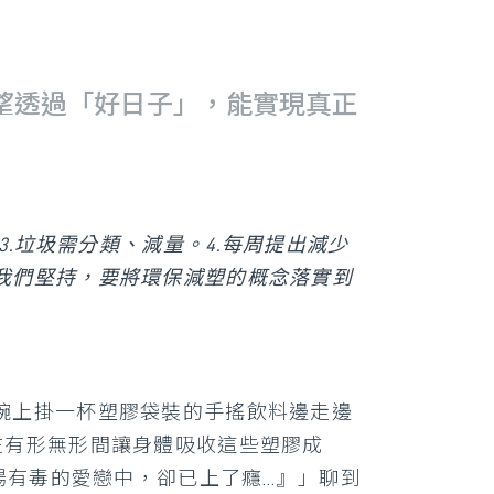
望透過「好日子」，能實現真正
.垃圾需分類、減量。4.每周提出減少
我們堅持，要將環保減塑的概念落實到
腕上掛一杯塑膠袋裝的手搖飲料邊走邊
在有形無形間讓身體吸收這些塑膠成
場有毒的愛戀中，卻已上了癮…』」聊到