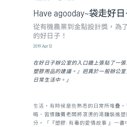
Have agooday~袋走好
從有機農業到金點設計獎，為
的好日子！
2019.Apr.12
在好日子辦公室的入口牆上張貼了一張生
塑膠用品的建議。』迥異於一般辦公室
日常生活中。」
生活，有時候是些熟悉的日常所堆疊，
喝、習慣麵攤老闆將滾燙的湯麵裝進塑
分，「『塑膠: 有毒的愛情故事 』