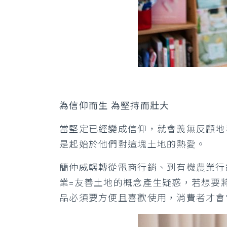
為信仰而生 為堅持而壯大
當堅定已經變成信仰，就會義無反顧地
是起始於他們對這塊土地的熱愛。
簡仲威輾轉從電商行銷、到有機農業行
業=友善土地的概念產生疑惑，若想要
品必須要方便且喜歡使用，消費者才會