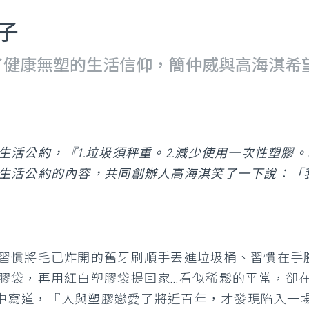
日子
了健康無塑的生活信仰，簡仲威與高海淇希
活公約，『1.垃圾須秤重。2.減少使用一次性塑膠。3
生活公約的內容，共同創辦人高海淇笑了一下說：「
習慣將毛已炸開的舊牙刷順手丟進垃圾桶、習慣在手
膠袋，再用紅白塑膠袋提回家…看似稀鬆的平常，卻
一書中寫道，『人與塑膠戀愛了將近百年，才發現陷入一