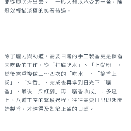
能從腳底流出去。」一般人難以承受的辛苦，陳
冠彣輕描淡寫的笑著帶過。
除了體力與勁道，需要日曬的手工製香更是個看
天吃飯的工作，從「打底吃水」、「上黏粉」，
然後需重複做三～四次的「吃水」、「掄香上
粉」、「抖香」，完成後再拿到日光下「曬
香」，最後「染紅腳」再「曬香收成」，多達
七、八道工序的繁瑣過程，往往需要日出即起開
始製香，才趕得及烈焰正盛的日頭。