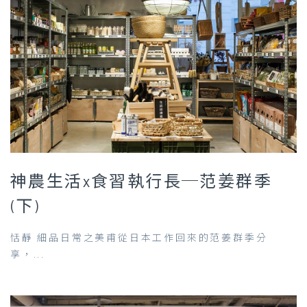
神農生活x食習執行長─范姜群季
(下)
恬靜 細品日常之美甫從日本工作回來的范姜群季分
享，...