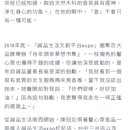
宗就已經知道，取自天然木料的香氛具有提神、
淨化身心的功能。」在他的眼中，「香」不會只
有一種可能。
2018年底，「誠品生活文創平台expo」邀集百大
品牌舉辦『肖年頭家夢想市集』，一枝獨秀的馨
心齋也獲得不錯的成績，但讓他深受感動的，是
來自誠品董事長吳旻潔的鼓勵，「我就看到一個
很有氣質的女生跟媽媽來買香椎，當下我沒認出
她來，她離開前對我說：『你們很棒，好好加
油！』因為這句鼓勵，我更覺得我走在一條正確
的道路上。」
從誠品生活南西開始，陳冠彣帶著馨心齋香品一
路進入誠品生活expo松菸店、台中三井店以及