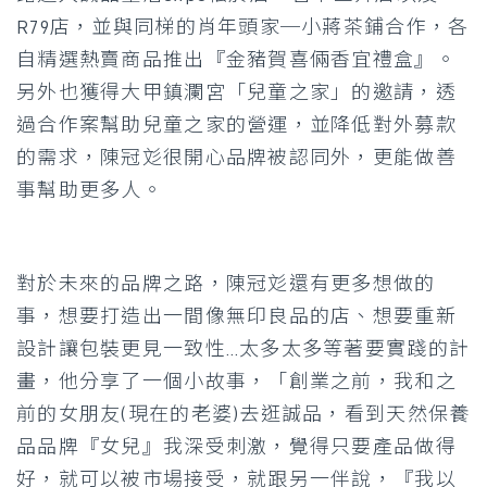
R79店，並與同梯的肖年頭家─小蔣茶鋪合作，各
自精選熱賣商品推出『金豬賀喜倆香宜禮盒』。
另外也獲得大甲鎮瀾宮「兒童之家」的邀請，透
過合作案幫助兒童之家的營運，並降低對外募款
的需求，陳冠彣很開心品牌被認同外，更能做善
事幫助更多人。
對於未來的品牌之路，陳冠彣還有更多想做的
事，想要打造出一間像無印良品的店、想要重新
設計讓包裝更見一致性…太多太多等著要實踐的計
畫，他分享了一個小故事，「創業之前，我和之
前的女朋友(現在的老婆)去逛誠品，看到天然保養
品品牌『女兒』我深受刺激，覺得只要產品做得
好，就可以被市場接受，就跟另一伴說，『我以