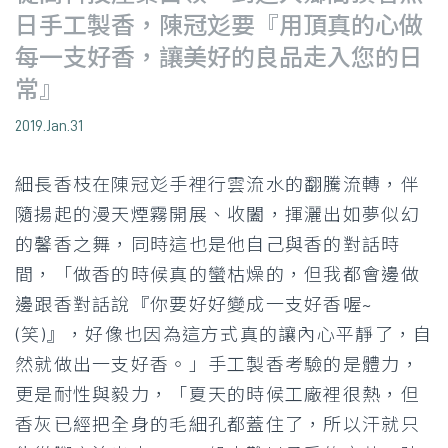
日手工製香，陳冠彣要『用頂真的心做
每一支好香，讓美好的良品走入您的日
常』
2019.Jan.31
細長香枝在陳冠彣手裡行雲流水的翻騰流轉，伴
隨揚起的漫天煙霧開展、收闔，揮灑出如夢似幻
的馨香之舞，同時這也是他自己與香的對話時
間，「做香的時候真的蠻枯燥的，但我都會邊做
邊跟香對話說『你要好好變成一支好香喔~
(笑)』，好像也因為這方式真的讓內心平靜了，自
然就做出一支好香。」手工製香考驗的是體力，
更是耐性與毅力，「夏天的時候工廠裡很熱，但
香灰已經把全身的毛細孔都蓋住了，所以汗就只