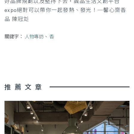
好品牌規劃以及堅持下去，誠品生活文創平台
expo絕對可以帶你一起發熱、發光！─馨心齋香
品 陳冠彣
關鍵字：
人物專訪
、
香
推薦文章