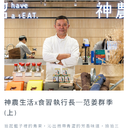
神農生活x食習執行長─范姜群季
(上)
拾起籃子裡的青果，沁出微帶青澀的芳香味道，撿拾三