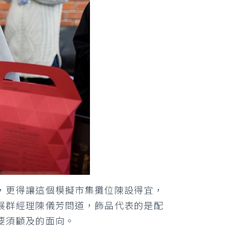
，更得讓這個模擬市集攤位陳設得宜，
展群經理陳儀芳問道，飾品代表的是配
要須顧及的面向。