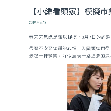
【小編看頭家】模擬市
2019.Mar.18
春天天氣總是難以捉摸，3月7日的評
帶著不安又雀躍的心情，入圍頭家們從
漾起一抹微笑，好似展現一路追夢的決