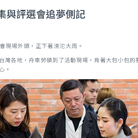
集與評選會追夢側記
選會現場外頭，正下著滂沱大雨。
台灣各地，舟車勞頓到了活動現場，背著大包小包的
心。