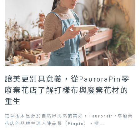
讓美更別具意義，從PauroraPin零
廢棄花店了解打樣布與廢棄花材的
重生
花草樹木是源於自然界天然的美好，PauroraPin零廢棄
花店的品牌主理人陳品頻（Pinpin），擅...