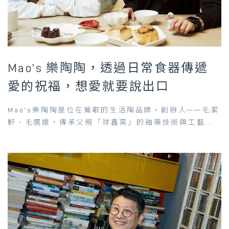
Mao’s 樂陶陶，透過日常食器傳遞
愛的祝福，想愛就要說出口
Mao’s樂陶陶是位在鶯歌的生活陶品牌，創辦人——毛潔
軒、毛選媛，傳承父親「祥鑫窯」的釉藥技術與工藝...