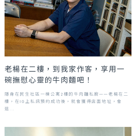
老楊在二樓，到我家作客，享用一
碗撫慰心靈的牛肉麵吧！
隱身在民生社區一棟公寓2樓的牛肉麵私廚——老楊在二
樓，在IG上私訊預約成功後，就會獲得店面地址，會
這...