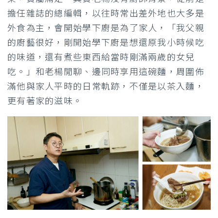
擔任雜誌的總編輯，以往時常出差外地也大多是
外食為主，會開始學下廚是為了家人，「我父親
的廚藝很好，剛開始學下廚是想還原我小時候吃
的味道，還有煮些東西給當時剛滿兩歲的女兒
吃。」和老楊閒聊、邊同時享用這碗麵，周圍佈
滿他與家人平時的日常軌跡，不僅是以茶入麵，
更有著家的滋味。