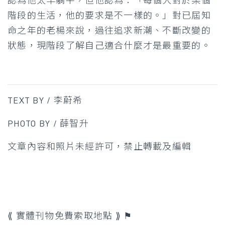
認為他太早躺平，但他認為：「每個人對於某個
階段的生活，他的要求是不一樣的。」對已屆知
命之年的老楊來說，過往追求新潮、不斷改變的
狀態，現階段了解自己適合什麼才是最重要的。
TEXT BY / 李蔚希
PHOTO BY / 薛智升
文章內容和照片未經許可，禁止轉載及編輯
⟪ 實體刊物免費索取地點 ⟫ ⚑​