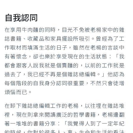
自我認同
在享用牛肉麵的同時，目光不免被老楊家中的雜
誌書籍、收藏品和家具擺設所吸引。曾經為了工
作取材而填滿生活的日子，雖然在老楊的言談中
有著懷念，卻也樂於享受現在的生活狀態：「我
都會跟客人說我就是個賣麵的，以前的工作就是
過去了，我已經不再是個雜誌總編輯。」他認為
每個階段的自我身分認同很重要，不然只會徒增
煩惱而已。
在卸下雜誌總編輯工作的老楊，以往埋在雜誌堆
裡，現在則拿來閱讀廣泛的哲學書籍，老楊邊翻
著一堆堆的書籍分享：「我覺得人到了一定年紀
的時候，你對於很多人、事、生命和生活的看法