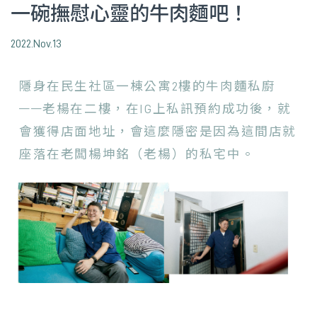
一碗撫慰心靈的牛肉麵吧！
2022.Nov.13
隱身在民生社區一棟公寓2樓的牛肉麵私廚
——老楊在二樓，在IG上私訊預約成功後，就
會獲得店面地址，會這麼隱密是因為這間店就
座落在老闆楊坤銘（老楊）的私宅中。