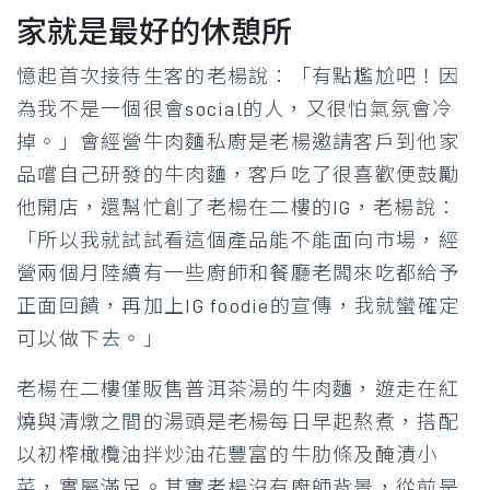
家就是最好的休憩所
憶起首次接待生客的老楊說：「有點尷尬吧！因
為我不是一個很會social的人，又很怕氣氛會冷
掉。」會經營牛肉麵私廚是老楊邀請客戶到他家
品嚐自己研發的牛肉麵，客戶吃了很喜歡便鼓勵
他開店，還幫忙創了老楊在二樓的IG，老楊說：
「所以我就試試看這個產品能不能面向市場，經
營兩個月陸續有一些廚師和餐廳老闆來吃都給予
正面回饋，再加上IG foodie的宣傳，我就蠻確定
可以做下去。」
老楊在二樓僅販售普洱茶湯的牛肉麵，遊走在紅
燒與清燉之間的湯頭是老楊每日早起熬煮，搭配
以初榨橄欖油拌炒油花豐富的牛肋條及醃漬小
菜，實屬滿足。其實老楊沒有廚師背景，從前是