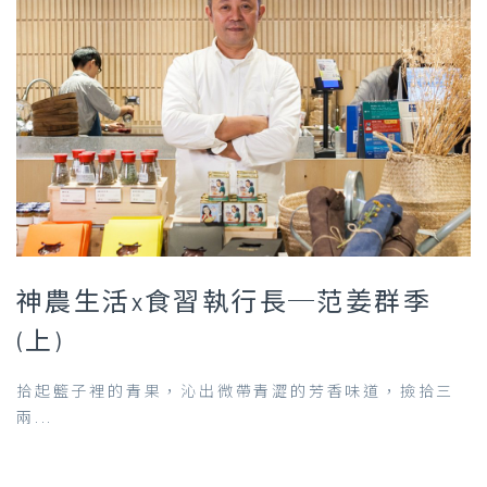
神農生活x食習執行長─范姜群季
(上)
拾起籃子裡的青果，沁出微帶青澀的芳香味道，撿拾三
兩...