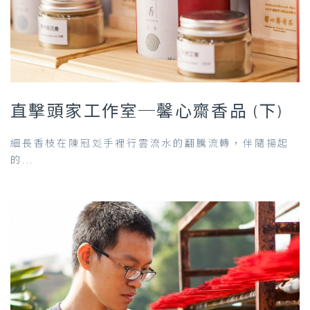
直擊頭家工作室─馨心齋香品 (下)
細長香枝在陳冠彣手裡行雲流水的翻騰流轉，伴隨揚起
的...