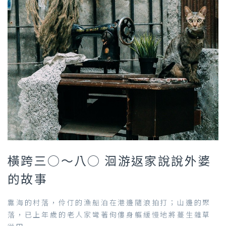
橫跨三○～八○ 洄游返家說說外婆
的故事
靠海的村落，伶仃的漁船泊在港邊隨浪拍打；山邊的聚
落，已上年歲的老人家彎著佝僂身軀緩慢地將蔓生雜草