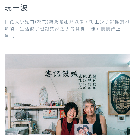
玩一波
自從大小鬼門(校門)紛紛關起來以後，街上少了點擁擠和
熱鬧，生活似乎也跟突然逝去的炎夏一樣，慢慢步上
常...