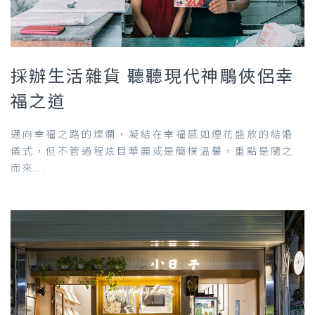
採辦生活雜貨 聽聽現代神鵰俠侶幸
福之道
邁向幸福之路的燦爛，凝結在幸福感如煙花盛放的結婚
儀式，但不管過程炫目華麗或是簡樸溫馨，重點是隨之
而來...