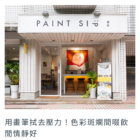
用畫筆拭去壓力！色彩斑斕間啜飲
閒情靜好