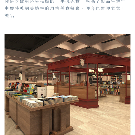
你是吃飯前必先拍照的「手機先食」族嗎？誠品生活年
中慶特蒐網美搶拍的風格美食餐廳，呷奔也要呷氣氛！
誠品...