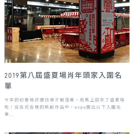
2019第八屆盛夏場肖年頭家入圍名
單
今年的初春場評選彷彿才剛落幕，就馬上迎來了盛夏場
啦！從各式各樣的新創作品中，expo選出以下入圍名
單...