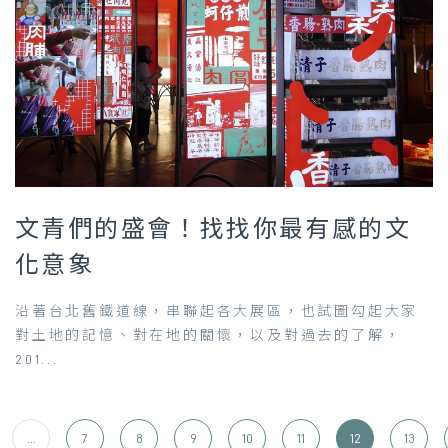
文青們的盛會！找找你最有感的文
化意象
沿著台北舊鐵道線，串聯起各大展區，也試圖勾起大家
對土地的記憶、對在地的關懷，以及對過去的了解，
201...
...
7
8
9
10
11
12
13