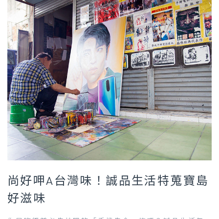
尚好呷A台灣味！誠品生活特蒐寶島
好滋味