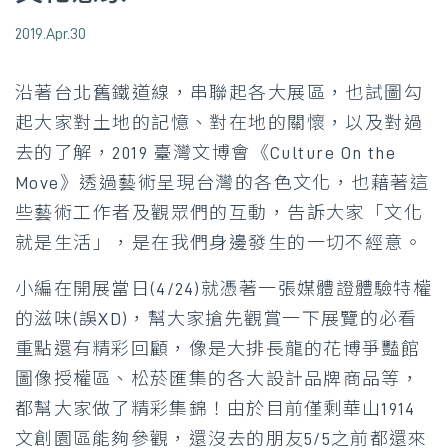
2019.Apr.30
沿著台北舊鐵道線，串聯起各大展區，也試圖勾
起大家對土地的記憶、對在地的關懷，以及對過
去的了解，2019 臺灣文博會《Culture On the
Move》透過藝術呈現台灣的各色文化，也藉著這
些藝術工作者及觀眾們的互動，告訴大家「文化
就是生活」，是在我們身邊發生的一切不經意。
小編在開展當日(4/24)就憑著一張媒體證體驗特權
的滋味(誤XD)，幫大家搶先觀賞一下展覽的必看
重點還有精彩回顧，像是大排長龍的花博爭豔館
圖像授權區、松菸匯集的各大設計品牌商品等，
都幫大家做了精彩集錦！由於目前僅剩華山1914
文創園區能夠參觀，還沒去的朋友5/5之前都還來