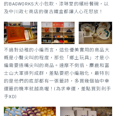
的BAGWORKS大小包款、漆琳堂的繽紛餐碗，以
及中川政七商店的復古鐵盒都讓人心花怒放！
不過對幼稚的小編而言，這些優美實用的商品大
概是小聲尖叫的程度，那些「鄉土玩具」才是小
編需要捂嘴尖叫的商品。達摩不倒翁、麋鹿和富
士山大軍排列成群，差點要把小編融化，最特別
的是他們的底部都有一張籤詩，多買幾個抽中幸
運籤的機率就越高喔！(為求幸運，差點買到剁手
手XD)