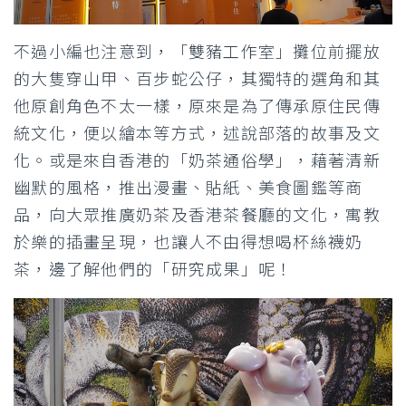
不過小編也注意到，「雙豬工作室」攤位前擺放
的大隻穿山甲、百步蛇公仔，其獨特的選角和其
他原創角色不太一樣，原來是為了傳承原住民傳
統文化，便以繪本等方式，述說部落的故事及文
化。或是來自香港的「奶茶通俗學」，藉著清新
幽默的風格，推出漫畫、貼紙、美食圖鑑等商
品，向大眾推廣奶茶及香港茶餐廳的文化，寓教
於樂的插畫呈現，也讓人不由得想喝杯絲襪奶
茶，邊了解他們的「研究成果」呢！