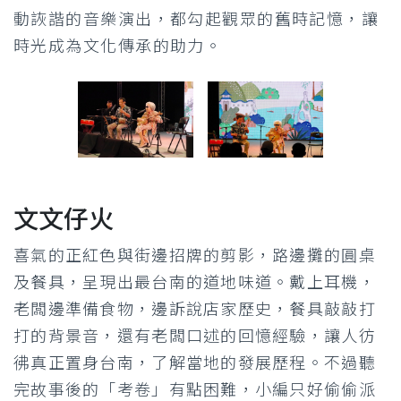
動詼諧的音樂演出，都勾起觀眾的舊時記憶，讓
時光成為文化傳承的助力。
文文仔火
喜氣的正紅色與街邊招牌的剪影，路邊攤的圓桌
及餐具，呈現出最台南的道地味道。戴上耳機，
老闆邊準備食物，邊訴說店家歷史，餐具敲敲打
打的背景音，還有老闆口述的回憶經驗，讓人彷
彿真正置身台南，了解當地的發展歷程。不過聽
完故事後的「考卷」有點困難，小編只好偷偷派