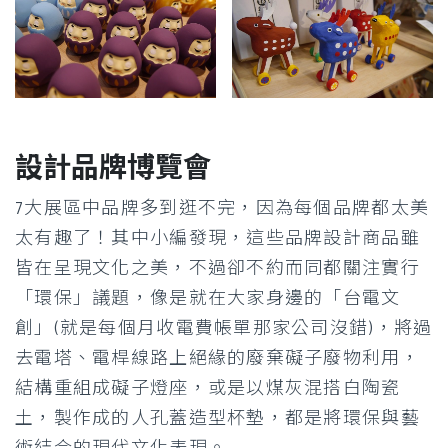
設計品牌博覽會
7大展區中品牌多到逛不完，因為每個品牌都太美
太有趣了！其中小編發現，這些品牌設計商品雖
皆在呈現文化之美，不過卻不約而同都關注實行
「環保」議題，像是就在大家身邊的「台電文
創」(就是每個月收電費帳單那家公司沒錯)，將過
去電塔、電桿線路上絕緣的廢棄礙子廢物利用，
結構重組成礙子燈座，或是以煤灰混搭白陶瓷
土，製作成的人孔蓋造型杯墊，都是將環保與藝
術結合的現代文化表現。