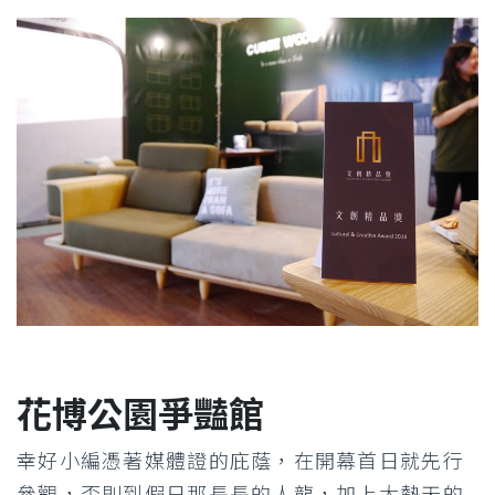
花博公園爭豔館
幸好小編憑著媒體證的庇蔭，在開幕首日就先行
參觀，否則到假日那長長的人龍，加上大熱天的