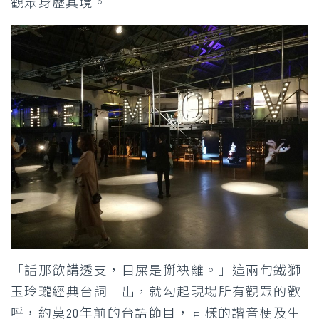
觀眾身歷其境。
「話那欲講透支，目屎是掰袂離。」這兩句鐵獅
玉玲瓏經典台詞一出，就勾起現場所有觀眾的歡
呼，約莫20年前的台語節目，同樣的諧音梗及生