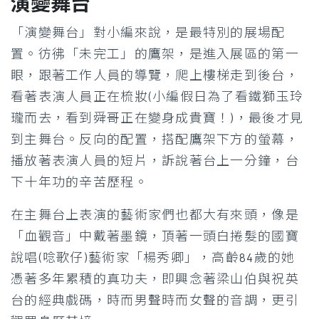
演變舞台
「演變舞台」對小編來說，是最特別的展場配
置。彷彿「未完工」的鷹架，是進入展區的第一
眼，跟著工作人員的導覽，爬上樓梯走到後台，
看著表演人員正在梳妝(小編假日為了看鐵獅玉玲
瓏而去，看到舜哥正在變身成貴寶！)，最後才見
到主舞台。反向的配置，搭配鷹架下方的螢幕，
播放著表演人員的短片，訴說著台上一分鐘，台
下十年功的辛苦歷程。
在主舞台上表演的藝術家們也都大有來頭，像是
「血觀音」中戴著墨鏡，頂著一頭白捲髮的國寶
說唱(唸歌仔)藝術家「楊秀卿」，高齡84歲的她
憑著多年累積的真功夫，即興念著梁山伯與祝英
台的經典戲碼，時而男聲時而女聲的音調，更引