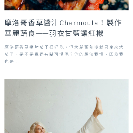
摩洛哥香草醬汁Chermoula！製作
華麗蔬食——羽衣甘藍鑲紅椒
摩洛哥香草醬烤茄子很好吃，但烤箱預熱後就只拿來烤
茄子，是不是覺得有點可惜呢？你的想法我懂，因為我
也是...