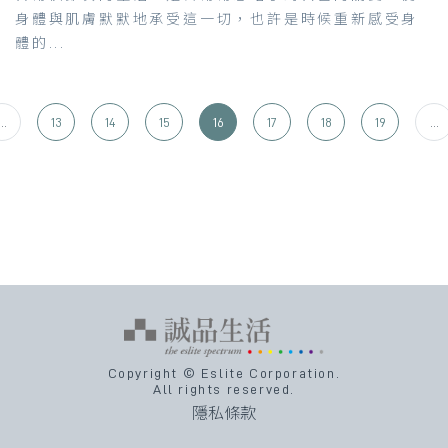
身體與肌膚默默地承受這一切，也許是時候重新感受身
體的...
...
13
14
15
16
17
18
19
...
Copyright © Eslite Corporation.
All rights reserved.
隱私條款