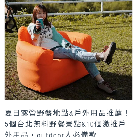
夏日露營野餐地點&戶外用品推薦！
5個台北無料野餐景點&10個激推戶
外用品，outdoor人必備款