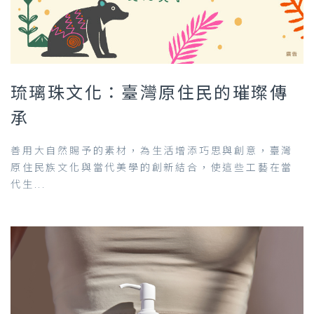
琉璃珠文化：臺灣原住民的璀璨傳
承
善用大自然賜予的素材，為生活增添巧思與創意，臺灣
原住民族文化與當代美學的創新結合，使這些工藝在當
代生...