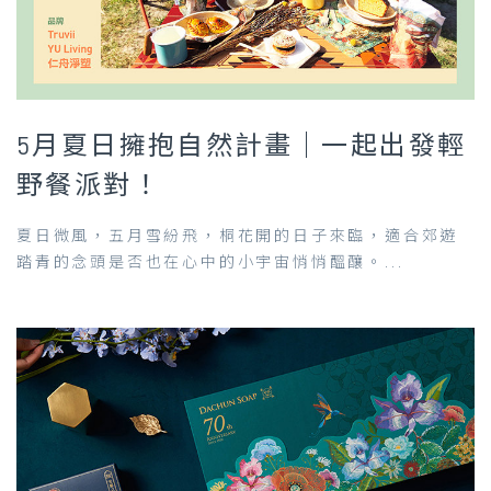
5月夏日擁抱自然計畫｜一起出發輕
野餐派對！
夏日微風，五月雪紛飛，桐花開的日子來臨，適合郊遊
踏青的念頭是否也在心中的小宇宙悄悄醞釀。...