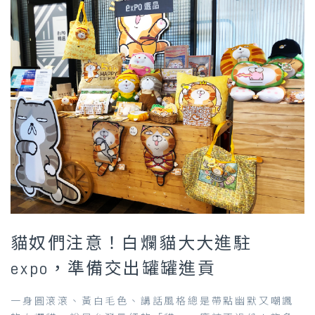
貓奴們注意！白爛貓大大進駐
expo，準備交出罐罐進貢
一身圓滾滾、黃白毛色、講話風格總是帶點幽默又嘲諷