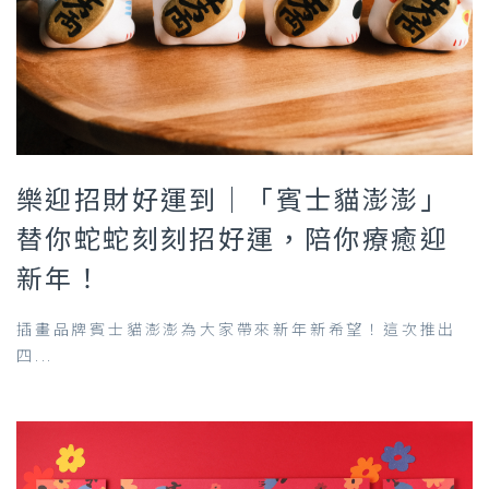
樂迎招財好運到｜「賓士貓澎澎」
替你蛇蛇刻刻招好運，陪你療癒迎
新年！
插畫品牌賓士貓澎澎為大家帶來新年新希望！這次推出
四...