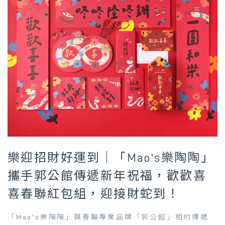
樂迎招財好運到｜「Mao's樂陶陶」
攜手郭公館傳遞新年祝福，歡歡喜
喜春聯紅包組，迎接財蛇到！
「Mao's樂陶陶」與春聯專業品牌「郭公館」相約傳遞