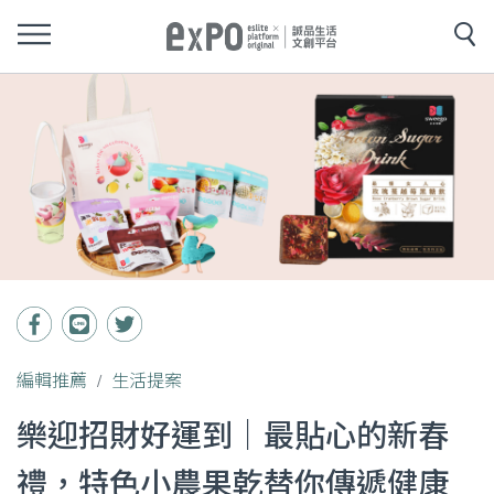
編輯推薦
生活提案
樂迎招財好運到｜最貼心的新春
禮，特色小農果乾替你傳遞健康