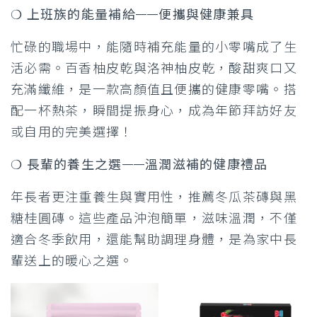
❍ 上班族的能量補給——便攜與健康兼具
忙碌的職場中，能隨時補充能量的小零嘴成了生
活必需。百香柚皮乾與洛神柚皮乾，酸甜爽口又
充滿纖維，是一款高顏值且便攜的健康零嘴。搭
配一杯熱茶，瞬間提振身心，成為年節拜訪好友
或自用的完美選擇！
❍ 長輩的養生之選——溫潤滋補的健康禮品
年長者更注重養生與實用性，推薦冬瓜茶磚與黑
糖桂圓磚。這些產品沖泡簡單，滋味溫潤，不僅
適合冬季飲用，還能幫助調理身體，是為家中長
輩送上的暖心之選。