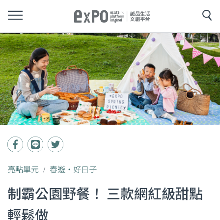
亮點單元
春遊‧好日子
制霸公園野餐！ 三款網紅級甜點
輕鬆做