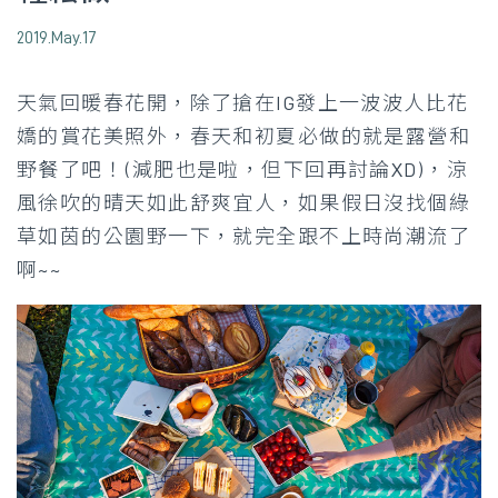
2019.May.17
天氣回暖春花開，除了搶在IG發上一波波人比花
嬌的賞花美照外，春天和初夏必做的就是露營和
野餐了吧！(減肥也是啦，但下回再討論XD)，涼
風徐吹的晴天如此舒爽宜人，如果假日沒找個綠
草如茵的公園野一下，就完全跟不上時尚潮流了
啊~~