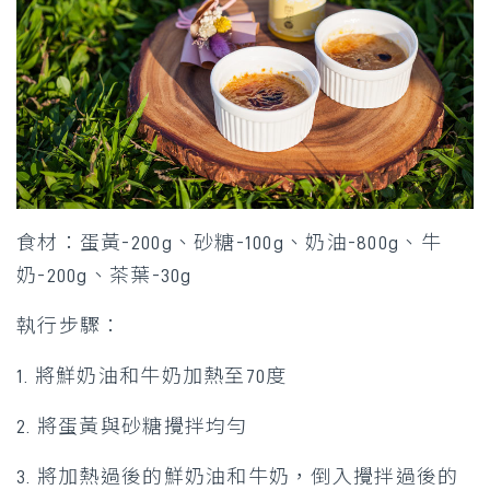
食材：蛋黃-200g、砂糖-100g、奶油-800g、牛
奶-200g、茶葉-30g
執行步驟：
1. 將鮮奶油和牛奶加熱至70度
2. 將蛋黃與砂糖攪拌均勻
3. 將加熱過後的鮮奶油和牛奶，倒入攪拌過後的