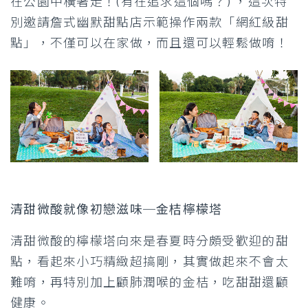
在公園中橫著走！(有在追求這個嗎？) ，這次特
別邀請詹式幽默甜點店示範操作兩款「網紅級甜
點」，不僅可以在家做，而且還可以輕鬆做唷！
清甜微酸就像初戀滋味─金桔檸檬塔
清甜微酸的檸檬塔向來是春夏時分頗受歡迎的甜
點，看起來小巧精緻超搞剛，其實做起來不會太
難唷，再特別加上顧肺潤喉的金桔，吃甜甜還顧
健康。