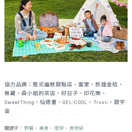
協力品牌：詹式幽默甜點店、蜜堂、民雄金桔、
無藏、森小姐的茶店、好日子、印花樂、
SweetThing、仙德曼、GEL-COOL、Truvii、甜宇
宙
關鍵字：
野餐
、
美食
、
環保
、
食物袋