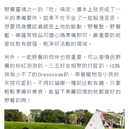
野餐靈魂之一的「吃」搞定，基本上就完成了一
半的準備要件，如果不在乎坐了一屁股溼答答，
想要用身體認真感受土地的脈動，野餐墊、野餐
籃、帳篷等物品可隨心情準備即可，最重要的就
是挑對有遮蔭、乾淨好活動的場域。
另外，一起野餐的同伴也很重要，可以是情侶野
餐的粉紅泡泡趴、三五好友相聚的打屁趴、IG姊
妹淘少不了的Dresscode趴、帶著寵物及小孩的
失控可愛趴，不用討論哪一種趴比較有趣，只要
輕鬆準備好美食，能留下美麗回憶的就都是好的
野餐趴啊！