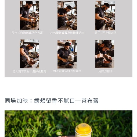
同場加映：齒頰留香不膩口─茶布蕾