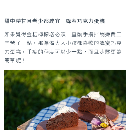
甜中帶甘且老少都咸宜─蜂蜜巧克力蛋糕
如果覺得金桔檸檬塔必須一直動手攪拌稍嫌費工
辛苦了一點，那準備大人小孩都喜歡的蜂蜜巧克
力蛋糕，手痠的程度可以少一點，而且步驟更為
簡單呢！