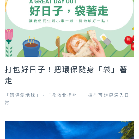
打包好日子！把環保隨身「袋」著
走
「環保愛地球」、「救救北極熊」，這些可說是深入日
常...