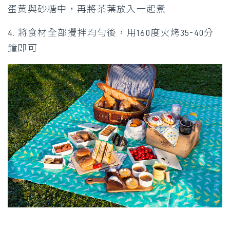
蛋黃與砂糖中，再將茶葉放入一起煮
4. 將食材全部攪拌均勻後，用160度火烤35-40分
鐘即可