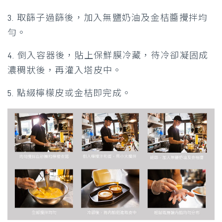
3. 取篩子過篩後，加入無鹽奶油及金桔醬攪拌均
勻。
4. 倒入容器後，貼上保鮮膜冷藏，待冷卻凝固成
濃稠狀後，再灌入塔皮中。
5. 點綴檸檬皮或金桔即完成。