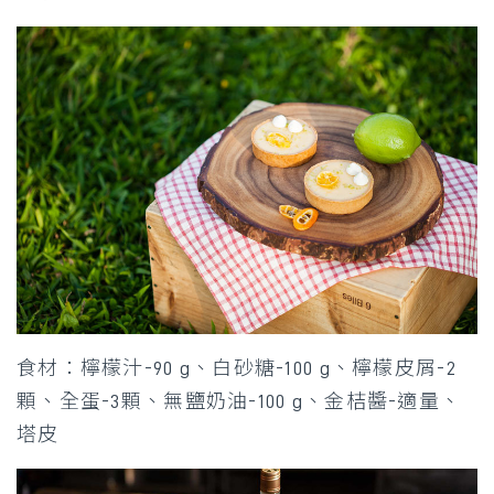
食材：檸檬汁-90 g、白砂糖-100 g、檸檬皮屑-2
顆、全蛋-3顆、無鹽奶油-100 g、金桔醬-適量、
塔皮