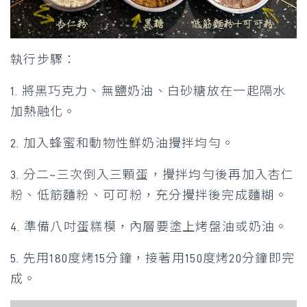
執行步驟：
1. 將黑巧克力、無鹽奶油、白砂糖放在一起隔水
加熱融化。
2. 加入蜂蜜和動物性鮮奶油攪拌均勻。
3. 分二~三次倒入三顆蛋，攪拌均勻後再加入杏仁
粉、低筋麵粉、可可粉，充分攪拌後完成麵糊。
4. 準備八吋蛋糕模，內層要塗上烤盤油或奶油。
5. 先用180度烤15分鐘，接著用150度烤20分鐘即完
成。