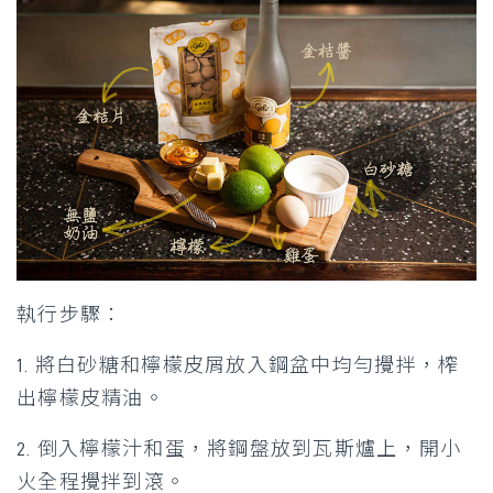
執行步驟：
1. 將白砂糖和檸檬皮屑放入鋼盆中均勻攪拌，榨
出檸檬皮精油。
2. 倒入檸檬汁和蛋，將鋼盤放到瓦斯爐上，開小
火全程攪拌到滾。