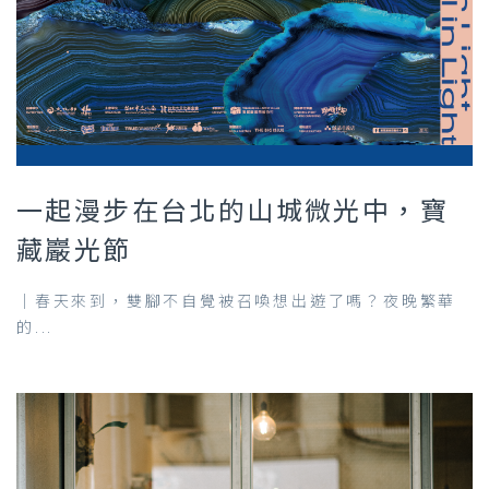
一起漫步在台北的山城微光中，寶
藏巖光節
｜春天來到，雙腳不自覺被召喚想出遊了嗎？夜晚繁華
的...