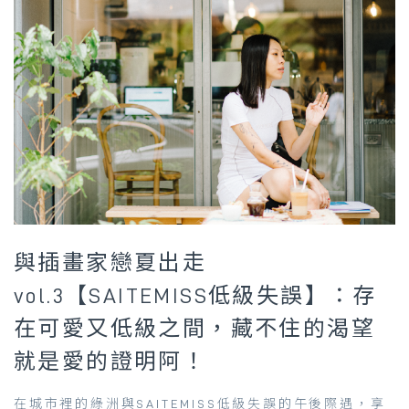
與插畫家戀夏出走
vol.3【SAITEMISS低級失誤】：存
在可愛又低級之間，藏不住的渴望
就是愛的證明阿！
在城市裡的綠洲與SAITEMISS低級失誤的午後際遇，享