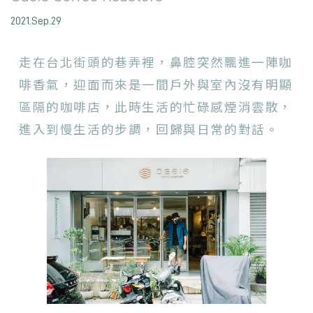
2021.Sep.29
走在台北街頭的巷弄裡，鼻腔突然飄進一陣咖
啡香氣，迎面而來是一間戶外與室內沒有明顯
區隔的咖啡店，此時生活的忙碌感煙消雲散，
進入到慢生活的步調，回歸與日常的對話。