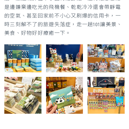
是邊嫌棄邊吃光的飛機餐、乾乾冷冷還會帶靜電
的空氣、甚至回家前不小心又刷爆的信用卡，一
時三刻解不了的旅遊失落症，走一趟101讓美景、
美食、好物好好療癒一下。