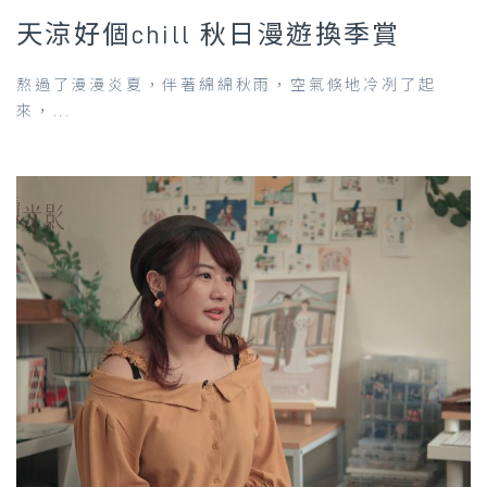
天涼好個chill 秋日漫遊換季賞
熬過了漫漫炎夏，伴著綿綿秋雨，空氣倏地冷冽了起
來，...