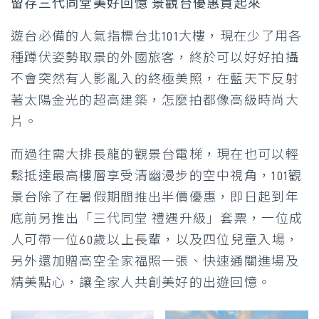
留存三代同堂美好回憶 景觀台優惠買起來
遊台必備的人氣指標台北101大樓，現在少了用各
種蹲伏姿勢取景的外國旅客，終於可以好好拍攝
不會突然有人影亂入的終極美照，在藍天下反射
著太陽金光的超高建築，怎麼拍都像高級時尚大
片。
而過往需大排長龍的觀景台電梯，現在也可以輕
鬆抵達最高樓層享受清幽漫步的空中視角，101觀
景台除了在暑假期間推出半價優惠，即日起到年
底前另推出「三代同堂 禮遇升級」套票，一位成
人可帶一位60歲以上長輩，以及四位兒童入場，
另外還加贈高空全家福照一張、快速通關進場及
精美點心，讓全家人共創美好的出遊回憶。