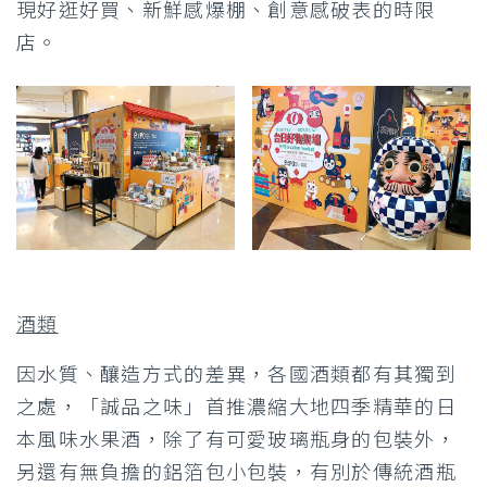
現好逛好買、新鮮感爆棚、創意感破表的時限
店。
酒類
因水質、釀造方式的差異，各國酒類都有其獨到
之處，「誠品之味」首推濃縮大地四季精華的日
本風味水果酒，除了有可愛玻璃瓶身的包裝外，
另還有無負擔的鋁箔包小包裝，有別於傳統酒瓶