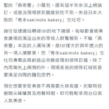
聖的「鼎泰豐」小籠包，還有這半年來沒上網搶
訂，或是沒現場排到腿痠就吃不到，來自日本大
阪的「嵜本sakimoto bakery」生吐司。
過往從捷運站轉接101的地下通道，每每都會被美
食廣場前滿溢出來的等候人群驚嚇到，不輸「鼎
泰豐」本店的人潮洶湧，是101僅次於跨年煙火的
另一項人潮勝景，而「嵜本sakimoto bakery」生
吐司專賣店再創造出完勝疫情的排隊巨龍，除了
內用需先上網預約外，現場長長的排隊紅絨就是
要滿足向隅的麵包控們。
現在想要享受美食不再需要大排長龍，抓緊時段
避開尖峰購買及用餐時間，即可輕鬆享用台日高
人氣美食。