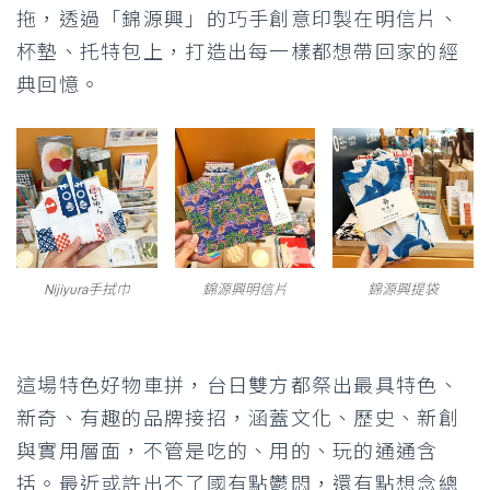
拖，透過「錦源興」的巧手創意印製在明信片、
杯墊、托特包上，打造出每一樣都想帶回家的經
典回憶。
Nijiyura手拭巾
錦源興明信片
錦源興提袋
這場特色好物車拼，台日雙方都祭出最具特色、
新奇、有趣的品牌接招，涵蓋文化、歷史、新創
與實用層面，不管是吃的、用的、玩的通通含
括。最近或許出不了國有點鬱悶，還有點想念總