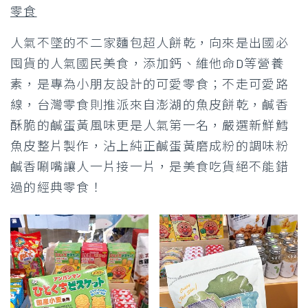
零食
人氣不墜的不二家麵包超人餅乾，向來是出國必
囤貨的人氣國民美食，添加鈣、維他命D等營養
素，是專為小朋友設計的可愛零食；不走可愛路
線，台灣零食則推派來自澎湖的魚皮餅乾，鹹香
酥脆的鹹蛋黃風味更是人氣第一名，嚴選新鮮鱈
魚皮整片製作，沾上純正鹹蛋黃磨成粉的調味粉
鹹香唰嘴讓人一片接一片，是美食吃貨絕不能錯
過的經典零食！