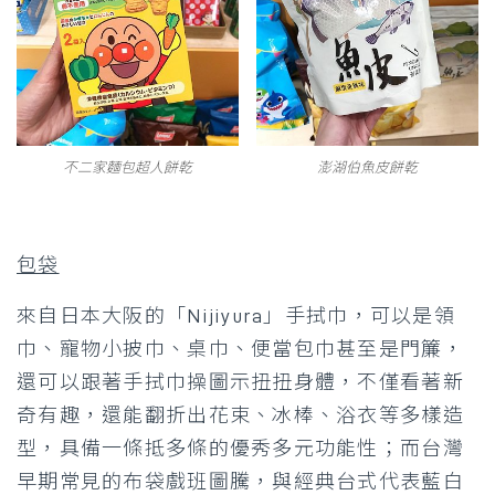
不二家麵包超人餅乾
澎湖伯魚皮餅乾
包袋
來自日本大阪的「Nijiyura」手拭巾，可以是領
巾、寵物小披巾、桌巾、便當包巾甚至是門簾，
還可以跟著手拭巾操圖示扭扭身體，不僅看著新
奇有趣，還能翻折出花束、冰棒、浴衣等多樣造
型，具備一條抵多條的優秀多元功能性；而台灣
早期常見的布袋戲班圖騰，與經典台式代表藍白