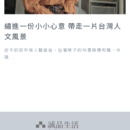
繡進一份小小心意 帶走一片台灣人
文風景
近午的菜市場人聲雜沓，扯著嗓子的叫賣與應和聲，伴
隨...