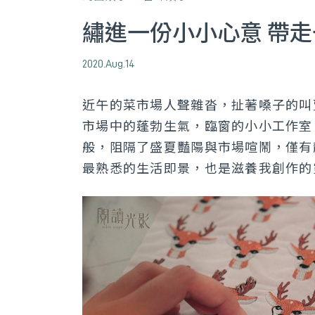
繡進一份小小心意 帶
2020.Aug.14
近午的菜市場人聲雜沓，扯著嗓子的叫
市場中的蓬勃生氣，臨窗的小小工作室日光
般，阻隔了盛夏豔陽與市場喧鬧，僅有
最熟悉的生活即景，也是滋養我創作的