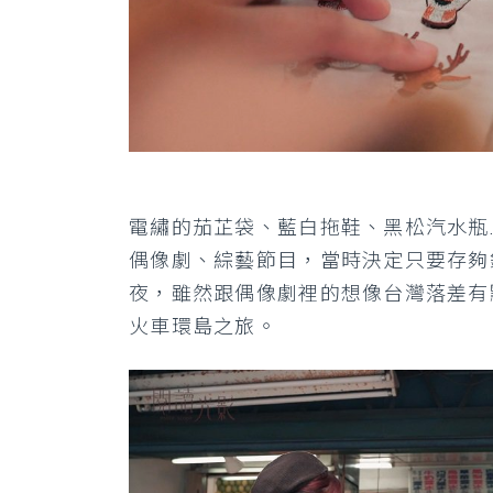
電繡的茄芷袋、藍白拖鞋、黑松汽水瓶
偶像劇、綜藝節目，當時決定只要存夠
夜，雖然跟偶像劇裡的想像台灣落差有
火車環島之旅。