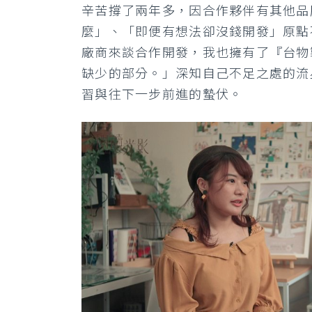
辛苦撐了兩年多，因合作夥伴有其他品
麼」、「即便有想法卻沒錢開發」原點
廠商來談合作開發，我也擁有了『台物
缺少的部分。」深知自己不足之處的流
習與往下一步前進的蟄伏。