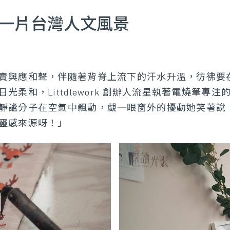
走一片台灣人文風景
賣與應和聲，伴隨著背脊上流下的汗水升溫，彷彿要
柔和，Littdlework 創辦人流星執著電燒筆專
靜謐分子在空氣中飄動，覷一眼窗外的擾動她笑著說
靈感來源呀！」