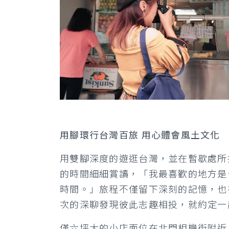
用腳環行台灣百旅 用心體會風土文化
用雙腳深度的遊逛台灣，並在暫歇處所
的時間細細賞讀，「我最喜歡的地方是
時間。」旅程不僅留下深刻的記憶，也
次的深聊發現彼此志趣相投，就約定一
僅六坪大的小店面位在北門相機街附近