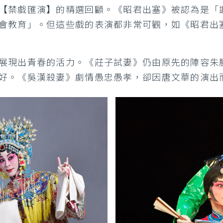
【禁戲匯演】的精選回顧。《昭君出塞》被認為是「
會教育」。但這些戲的表演都非常可觀，如《昭君出
展現出青春的活力。《莊子試妻》仍由原先的陣容朱
好。《吳漢殺妻》劇情愚忠愚孝，卻因唐文華的演出