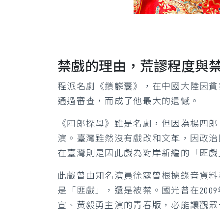
禁戲的理由，荒謬程度與
程派名劇《鎖麟囊》，在中國大陸因貧
通過審查，而成了他最大的遺憾。
《四郎探母》雖是名劇，但因為楊四郎
演。臺灣雖然沒有戲改和文革，因政治
在臺灣則是因此戲為對岸新編的「匪戲
此戲曾由知名演員徐露曾根據錄音資料
是「匪戲」，還是被禁。國光曾在20
宣、黃毅勇主演的青春版，必能讓觀眾