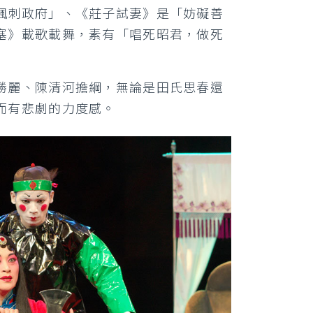
諷刺政府」、《莊子試妻》是「妨礙善
塞》載歌載舞，素有「唱死昭君，做死
勝麗、陳清河擔綱，無論是田氏思春還
而有悲劇的力度感。