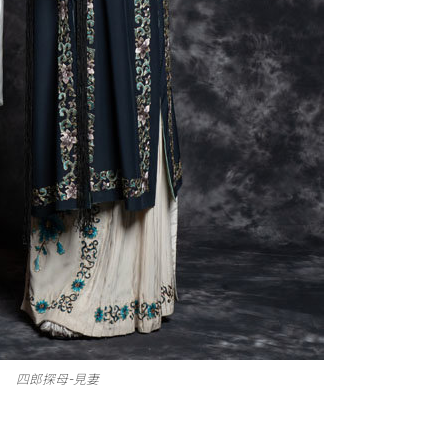
四郎探母-見妻