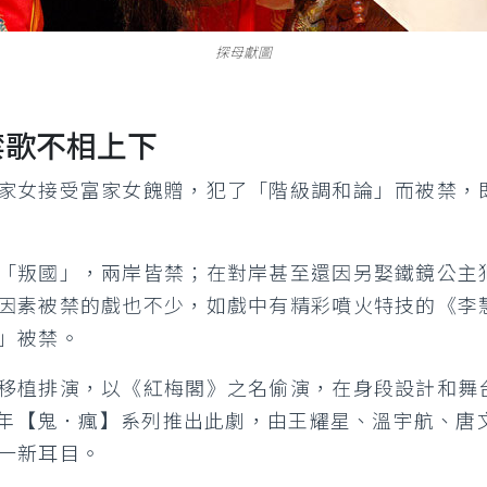
探母獻圖
禁歌不相上下
家女接受富家女餽贈，犯了「階級調和論」而被禁，
「叛國」，兩岸皆禁；在對岸甚至還因另娶鐵鏡公主
因素被禁的戲也不少，如戲中有精彩噴火特技的《李
」被禁。
移植排演，以《紅梅閣》之名偷演，在身段設計和舞
09年【鬼．瘋】系列推出此劇，由王耀星、溫宇航、
一新耳目。