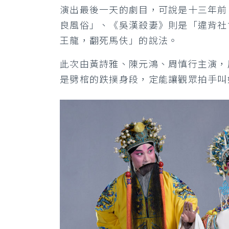
演出最後一天的劇目，可說是十三年前
良風俗」、《吳漢殺妻》則是「違背社
王龍，翻死馬伕」的說法。
此次由黃詩雅、陳元鴻、周慎行主演，
是劈棺的跌撲身段，定能讓觀眾拍手叫