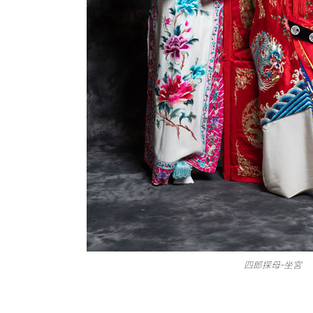
四郎探母-坐宮