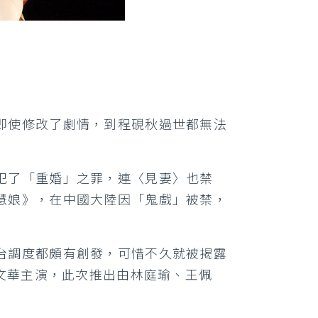
即使修改了劇情，到程硯秋過世都無法
犯了「重婚」之罪，連〈見妻〉也禁
慧娘》，在中國大陸因「鬼戲」被禁，
台調度都頗有創發，可惜不久就被揭露
唐文華主演，此次推出由林庭瑜、王佩