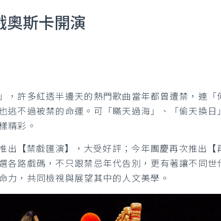
禁戲奧斯卡開演
」，許多紅透半邊天的熱門歌曲當年都曾遭禁，連「
也逃不過被禁的命運。可「瞞天過海」、「偷天換日
樣精彩。
年推出【禁戲匯演】，大受好評；今年團慶再次推出【再
選各路戲碼，不只跟禁忌年代告別，更有著讓不同世
命力，共同檢視與展望其中的人文美學。