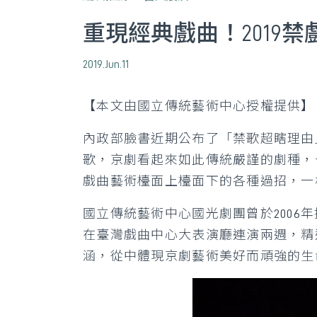
重現經典戲曲！2019
2019.Jun.11
【本文由國立傳統藝術中心授權提供】
內政部臉書近期公布了「禁歌超瞎理由
歌，京劇看起來如此傳統嚴謹的劇種，
戲曲藝術檯面上檯面下的各種過招，一
國立傳統藝術中心國光劇團曾於2006
在臺灣戲曲中心大表演廳連演兩週，精
涵，從中體現京劇藝術美好而頑強的生