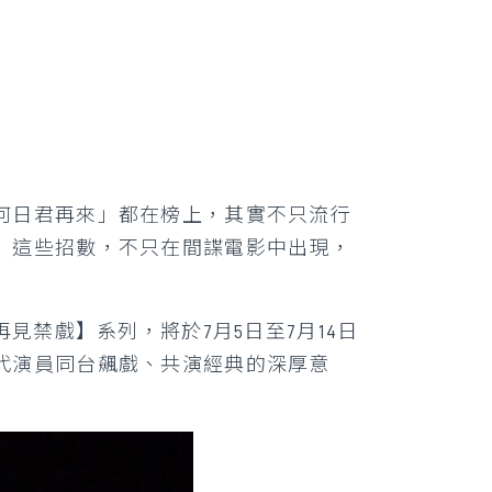
何日君再來」都在榜上，其實不只流行
」這些招數，不只在間諜電影中出現，
見禁戲】系列，將於7月5日至7月14日
代演員同台飆戲、共演經典的深厚意