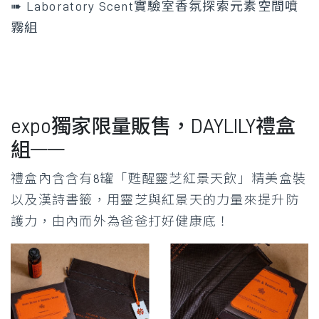
➠ Laboratory Scent實驗室香氛探索元素空間噴
霧組
expo獨家限量販售，DAYLILY禮盒
組——
禮盒內含含有8罐「甦醒靈芝紅景天飲」精美盒裝
以及漢詩書籤，用靈芝與紅景天的力量來提升防
護力，由內而外為爸爸打好健康底！