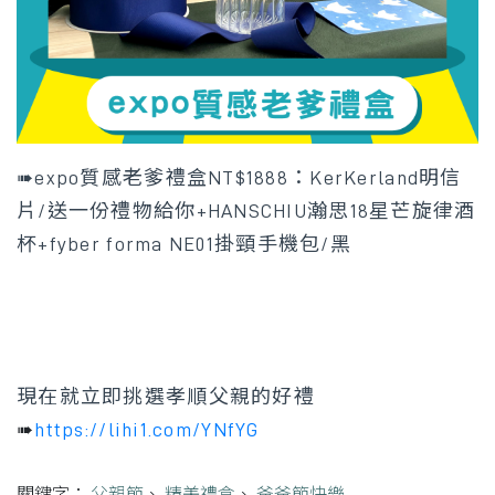
➠expo質感老爹禮盒NT$1888：KerKerland明信
片/送一份禮物給你+HANSCHIU瀚思18星芒旋律酒
杯+fyber forma NE01掛頸手機包/黑
現在就立即挑選孝順父親的好禮
➠
https://lihi1.com/YNfYG
關鍵字：
父親節
、
精美禮盒
、
爸爸節快樂