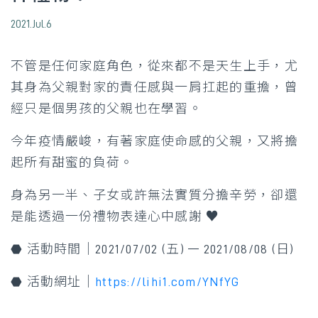
2021.Jul.6
不管是任何家庭角色，從來都不是天生上手，尤
其身為父親對家的責任感與一肩扛起的重擔，曾
經只是個男孩的父親也在學習。
今年疫情嚴峻，有著家庭使命感的父親，又將擔
起所有甜蜜的負荷。
身為另一半、子女或許無法實質分擔辛勞，卻還
是能透過一份禮物表達心中感謝 ♥
⬣ 活動時間｜2021/07/02 (五) — 2021/08/08 (日)
⬣ 活動網址｜
https://lihi1.com/YNfYG