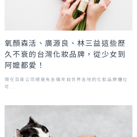
氧顏森活、廣源良、林三益這些歷
久不衰的台灣化妝品牌，從少女到
阿嬤都愛！
現在百貨公司總是有各個來自世界各地的化妝品牌櫃位
可...