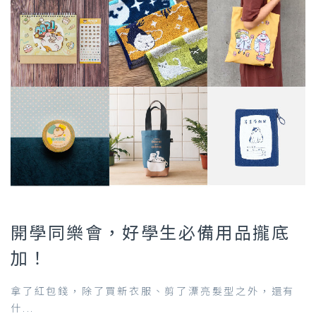
開學同樂會，好學生必備用品攏底
加！
拿了紅包錢，除了買新衣服、剪了漂亮髮型之外，還有
什...