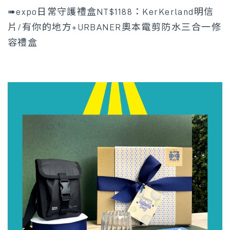
➠expo日常守護禮盒NT$1188：
KerKerland明信
片/有你的地方+URBANER奧本電剪防水三合一修
容禮盒