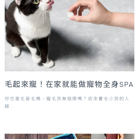
毛起來寵！在家就能做寵物全身SPA
你也是毛爸毛媽，寵毛孩無極限嗎？近來養毛小孩的人
越...