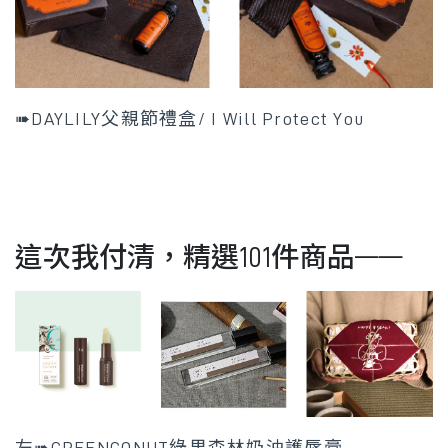
➠DAYLILY父親節禮盒/ I Will Protect You
這次我付清，精選101件商品——
左➠GREENCONUT綠果森林奶油護唇膏