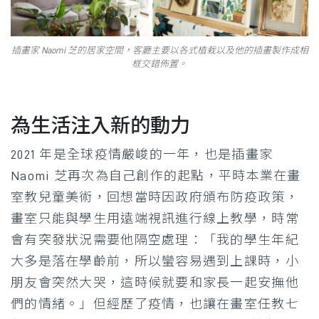
插畫家 Naomi 芝的居家空間，客廳主要以各式植栽以及他的插畫製作成相
框交錯佈置。
為生活注入新的動力
2021 年是全球疫情嚴峻的一年，也是插畫家
Naomi 芝再次為自己創作的起點，平時本業在畫
室教兒童美術，回想當時因政府頒布防疫政策，
畫室只能與學生用遠端視訊進行線上教學，時常
會有突發狀況需要他隔空處理：「我的學生年紀
大多是落在學齡前，所以蠻容易遇到上課時，小
朋友會突然大哭，這時候就要和家長一起安撫他
們的情緒。」但經歷了疫情，也讓在畫室任教七