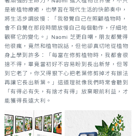
著頑強的生命力，Naomi 進入植物世界後，不只
是被植物療癒，也學習在現代生活的快節奏中，
將生活步調放慢：「我發覺自己在照顧植物時，
會不自覺在那段時間放慢自己每個動作，仔細地
觀察它的變化。」Naomi 芝更自嘲，朋友都覺得
他很瘋，竟然和植物說話，但他卻真切地從植物
身上學到許多：「每當在修剪植物時，我都會很
捨不得，畢竟當初好不容易盼到長出新芽，但等
到它老了，你又得狠下心把老葉修剪掉才有辦法
再讓它長出新葉。」這道理就像我們時常會聽到
「有得必有失，有捨才有得」放棄眼前利益，才
能獲得長遠大利。