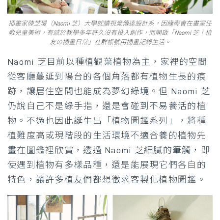
插畫家陳芝璦（Naomi 芝）大學就讀視覺傳達設計系，因緣際會在畫室任
教兒童美術，有感於教學多年許久沒有投入創作，而開啟「Naomi 芝｜植
友の插畫日常」社群帳號用插畫記錄生活。
Naomi 芝目前以種植觀葉植物為主，家裡的空間
從客廳蔓延到陽台的各個角落都有植物生長的痕
跡，讓居住空間也能成為夢幻綠境。但 Naomi 芝
仍說自己不是綠手指，還是會碰到不易養活的植
物。不過也因此誕生出「植物圖鑑系列」，將種
植難度高或現階段的生活環境不適合養的植物先
畫在圖鑑裡欣賞，透過 Naomi 芝細膩的筆觸，即
使遇到植物有多樣品種，還是能展現它們各自的
特色，讓許多植友們都想徵求客製化植物圖鑑。