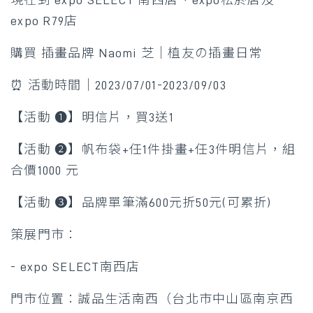
現在到 expo SELECT 南西店、expo松菸店及
expo R79店
購買 插畫品牌 Naomi 芝｜植友の插畫日常
⏰ 活動時間｜2023/07/01-2023/09/03
【活動 ➊】明信片，買3送1
【活動 ➋】帆布袋+任1件掛畫+任3件明信片，組
合價1000 元
【活動 ➌】品牌單筆滿600元折50元(可累折)
策展門市：
- expo SELECT南西店
門市位置：誠品生活南西（台北市中山區南京西