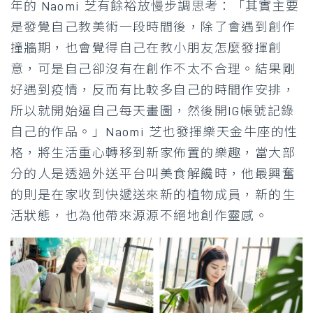
年的 Naomi 芝有餘裕放慢步調思考：「
其實主要
是發覺自己教美術一段時間後，除了會遇到創作
撞牆期，也會覺得自己在教小朋友怎麼發揮創
意，
可是自己卻沒有在創作不太不合理。結果剛
好遇到疫情，反而有比較多自己的時間作安排，
所以就開始逼自己每天畫圖，然後
開IG帳號
記錄
自己的作品。
」
Naomi 芝也發揮樂天金牛座的性
格，
將生活重心轉移到新家佈置的樂趣，當大部
分的人是透過外送平台叫美食解饞時，他最興奮
的則是在家收到快遞送來新的植物成員，新的生
活狀態，也為他帶來源源不絕地創作靈感。