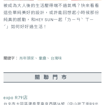
被成為大人後的生活壓得喘不過氣嗎？快來看看
這些單純美好的設計，或許能回想起小時候那份
純真的感動，和HEY SUN一起「ㄌㄧㄢˋ ㄒㄧ
ˊ」如何好好過生活！
關鍵字：
肖年頭家
、
童趣
、
台灣味
關聯門市
expo R79店
台北市大同區建泰里南京西路16號（中山地下街R9出