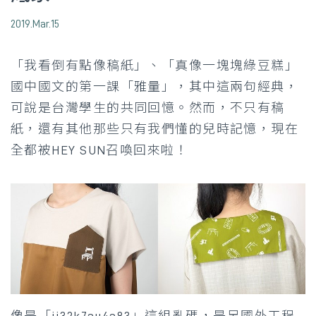
2019.Mar.15
「我看倒有點像稿紙」、「真像一塊塊綠豆糕」
國中國文的第一課「雅量」，其中這兩句經典，
可說是台灣學生的共同回憶。然而，不只有稿
紙，還有其他那些只有我們懂的兒時記憶，現在
全都被HEY SUN召喚回來啦！
像是「ji32k7au4a83」這組亂碼，是另國外工程