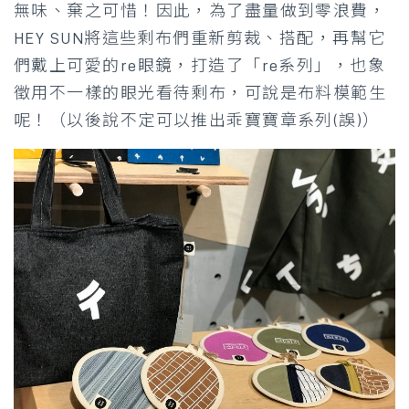
無味、棄之可惜！因此，為了盡量做到零浪費，
HEY SUN將這些剩布們重新剪裁、搭配，再幫它
們戴上可愛的re眼鏡，打造了「re系列」，也象
徵用不一樣的眼光看待剩布，可說是布料模範生
呢！（以後說不定可以推出乖寶寶章系列(誤)）