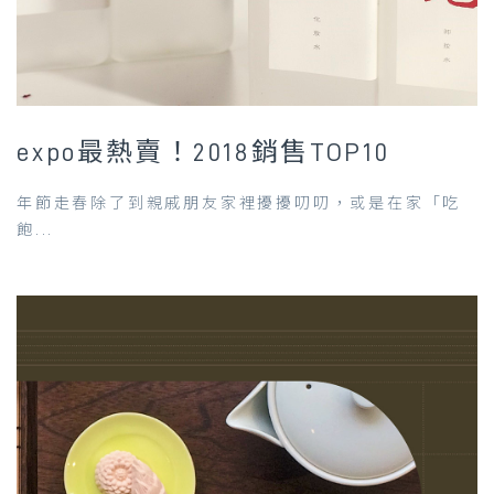
expo最熱賣！2018銷售TOP10
年節走春除了到親戚朋友家裡擾擾叨叨，或是在家「吃
飽...