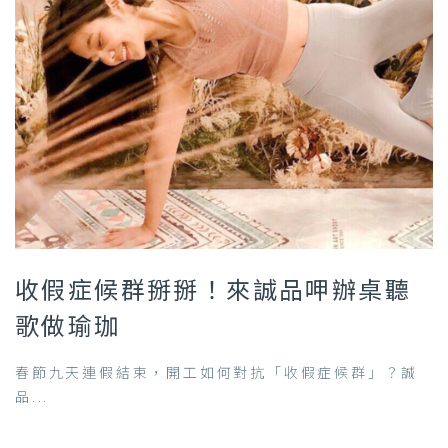
收假症候群掰掰！來誠品呷辦桌聽
歌做瑜珈
春節九天連假結束，開工如何對抗「收假症候群」？誠
品...