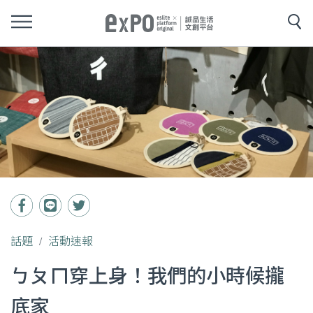
話題
活動速報
ㄅㄆㄇ穿上身！我們的小時候攏
底家