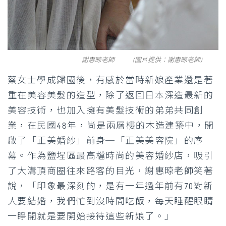
謝惠晾老師 (圖片提供：謝惠晾老師)
蔡女士學成歸國後，有感於當時新娘產業還是著
重在美容美髮的造型，除了返回日本深造最新的
美容技術，也加入擁有美髮技術的弟弟共同創
業，在民國48年，尚是兩層樓的木造建築中，開
啟了「正美婚紗」前身─「正美美容院」的序
幕。作為鹽埕區最高檔時尚的美容婚紗店，吸引
了大溝頂商圈往來路客的目光，謝惠晾老師笑著
說，「印象最深刻的，是有一年過年前有70對新
人要結婚，我們忙到沒時間吃飯，每天睡醒眼睛
一睜開就是要開始接待這些新娘了。」