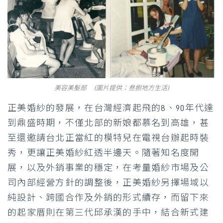
美容美髮部 (圖片提供：叁捌地方生活)
正美婚紗的發展，在台灣經濟起飛的8、90年代達
到鼎盛時期，不僅北部的新娘都慕名到高雄，甚
至還邀請台北正當紅的模特兒在電視台辦起時裝
秀，更讓正美婚紗紅透半邊天。隨著知名度開
展，以及外銷事業的穩定，在考量婚紗市場及公
司內部經營方針的調整後，正美婚紗另擇場域以
純設計、跨國合作及外銷的形式續存，而留下來
的起家厝則在第三代邱承漢的手中，結合新式建