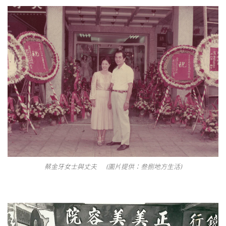
蔡金牙女士與丈夫 (圖片提供：叁捌地方生活)