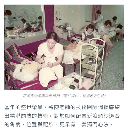
正美婚紗美容美髮部門 (圖片提供：叁捌地方生活)
當年的盛世榮景，將陳老師的技術團隊個個磨練
出精湛嫻熟的技術，對於如何配置新娘頭紗適合
的角度、位置與配飾，更早有一套獨門心法，