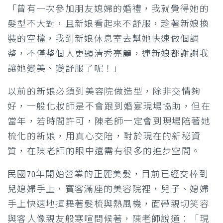
「曾有一次參加朋友媳婦的婚禮，我就覺得她的
髮型不大對，且新娘看起來不舒服，趁著新娘換
裝的空檔，我到新娘休息室去幫她快速做個調
整，不僅整個人更顯清秀亮麗，連新娘都謝謝我
讓她變美、變舒服了呢！」
以前的新娘必須到美容院做造型，除非交情夠
好，一般化妝師是不會跟到婚宴現場協助，但在
當年，若時間許可，陳老師一定會到現場陪著她
梳化的新娘，用真心交陪，對於現在的新秘資
質，在陳老師的眼中還需有很多的進步空間。
民國70年開始營業的正麗美髮，目前已經交棒到
兒媳婦手上，賓客滿座的美容院裡，兒子、媳婦
手上快速地揮舞著髮梳與熱風機，面帶親切笑容
與客人像親友般寒喧問候著，陳老師說道：「現