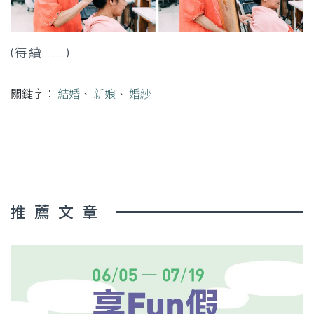
(待續........)
關鍵字：
結婚
、
新娘
、
婚紗
推薦文章