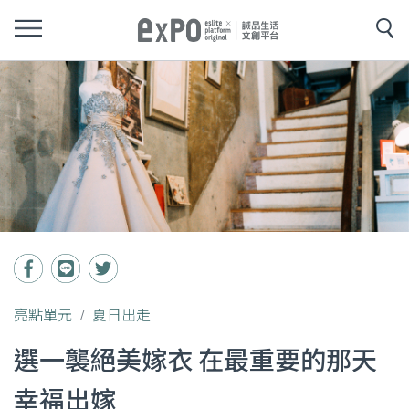
亮點單元
夏日出走
選一襲絕美嫁衣 在最重要的那天
幸福出嫁