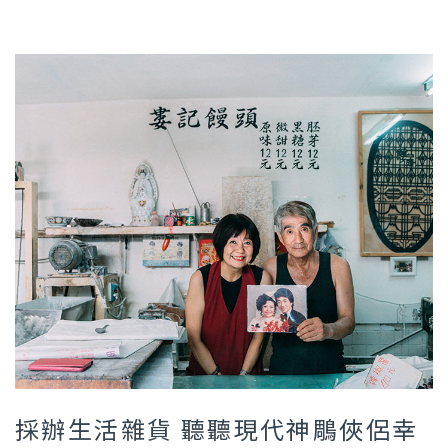
採辦生活雜貨 聽聽現代神鵰俠侶幸