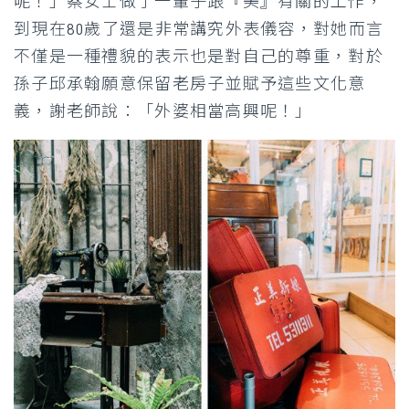
呢！」蔡女士做了一輩子跟『美』有關的工作，
到現在80歲了還是非常講究外表儀容，對她而言
不僅是一種禮貌的表示也是對自己的尊重，對於
孫子邱承翰願意保留老房子並賦予這些文化意
義，謝老師說：「外婆相當高興呢！」