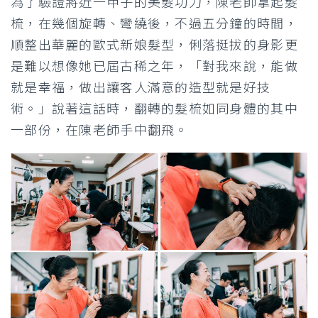
為了驗證將近一甲子的美髮功力，陳老師拿起髮
梳，在幾個旋轉、彎繞後，不過五分鐘的時間，
順整出華麗的歐式新娘髮型，俐落挺拔的身影更
是難以想像她已屆古稀之年，「對我來說，能做
就是幸福，做出讓客人滿意的造型就是好技
術。」說著這話時，翻轉的髮梳如同身體的其中
一部份，在陳老師手中翻飛。