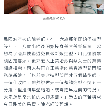
正麗美髮 陳老師
民國34年次的陳老師，在十六歲那年開始學造型
設計，十八歲出師後開始投身美容美髮事業，起
初為了磨練技術還免費做新娘造型，用此慢慢累
積固定客源，後來進入正美婚紗與蔡女士的弟弟
相識相戀，兩人共同在正美婚紗美容造型部門服
務準新娘。「以前美容造型部門才五個造型師、
一個化妝師，雖然說做完一個整體造型不過五十
分鐘，但遇到集體結婚，或需趕早迎娶的情況，
大家還是常常忙的人仰馬翻。」過去的辛苦結成
今日甜美的果實，陳老師笑著說。