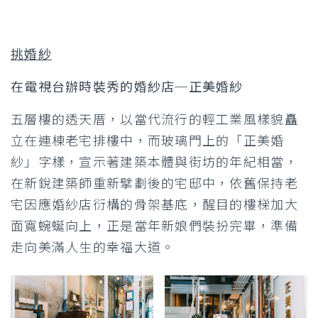
挑婚紗
在電視台辦時裝秀的婚紗店─正美婚紗
五層樓的透天厝，以當代流行的輕工業風樣貌矗
立在連棟老宅排樓中，而玻璃門上的「正美婚
紗」字樣，宣示著建築本體與街坊的年紀相當，
在新銳建築師重新擘劃後的宅邸中，依舊保持老
宅因應婚紗店衍構的骨架基底，醒目的樓梯加大
面寬蜿蜒向上，正是當年新娘們裝扮完畢，準備
走向美滿人生的幸福大道。