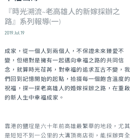
『時光溯流~老高雄人的新嫁採辦之
路』系列報導(一)
2019.Jul.19
成家，從一個人到兩個人，不保證未來臻愛不
變，但絕對是擁有一起邁向幸福之路的共同信
念，就算時光荏苒，對幸福的追求亙古不變，我
們回到記憶開始的起點，拾掇每一個飽含溫度的
祝福，探一探老高雄人的婚嫁採辦之路，在重啟
的新人生中幸福成家。
靠港的鹽埕是六十年前高雄最繁華的地段，尤其
是短短不到一公里的大溝頂商店街，能採辦齊全