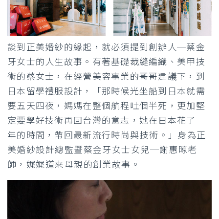
談到正美婚紗的緣起，就必須提到創辦人─蔡金
牙女士的人生故事。有著基礎裁縫編織、美甲技
術的蔡女士，在經營美容事業的哥哥建議下，到
日本留學禮服設計，「那時候光坐船到日本就需
要五天四夜，媽媽在整個航程吐個半死，更加堅
定要學好技術再回台灣的意志，她在日本花了一
年的時間，帶回最新
流行時尚與技術。」身為正
美婚紗設計總監暨蔡金牙女士女兒─謝惠晾老
師，娓娓道來母親的創業故事。