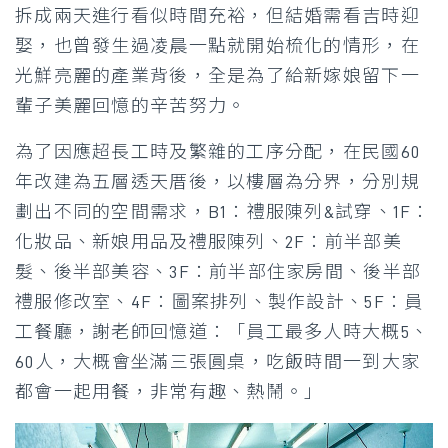
拆成兩天進行看似時間充裕，但結婚需看吉時迎
娶，也曾發生過凌晨一點就開始梳化的情形，在
光鮮亮麗的產業背後，全是為了給新嫁娘留下一
輩子美麗回憶的辛苦努力。
為了因應超長工時及繁雜的工序分配，在民國60
年改建為五層透天厝後，以樓層為分界，分別規
劃出不同的空間需求，B1：禮服陳列&試穿、1F：
化妝品、新娘用品及禮服陳列、2F：前半部美
髮、後半部美容、3F：前半部住家房間、後半部
禮服修改室、4F：圖案排列、製作設計、5F：員
工餐廳，謝老師回憶道：「員工最多人時大概5、
60人，大概會坐滿三張圓桌，吃飯時間一到大家
都會一起用餐，非常有趣、熱鬧。」