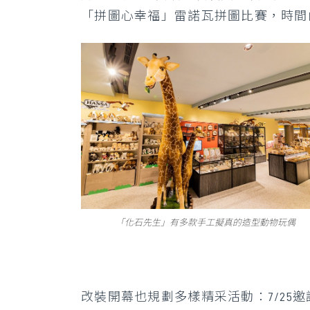
「拼圖心幸福」雷諾瓦拼圖比賽，時間
「化石先生」有多款手工擬真的造型動物玩偶
改裝開幕也規劃多樣精采活動：7/25