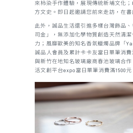
來柿染手作體驗，展現傳統新埔文化；
方文史。即日起邀請您前來走訪，在書
此外，誠品生活還引進多樣台灣飾品、香氛
司金」，無添加化學物質創造天然清潔保養
力；風靡歐美的知名香氛蠟燭品牌「Yan
誠品人會員及累計卡卡友當日單筆消費滿
與新竹在地知名玻璃廠商春池玻璃合作
活文創平台expo當日單筆消費滿150