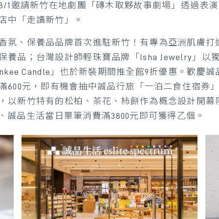
8/1邀請新竹在地劇團「磚木取夥故事劇場」透過表
店中「走讀新竹」。
、保養品品牌首次進駐新竹！有專為亞洲肌膚打造的氛療
品；台灣設計師輕珠寶品牌「Isha Jewelry
kee Candle」也於新裝期間推全館9折優惠。歡慶
600元，即有機會抽中誠品行旅「一泊二食住宿券」（
，以新竹特有的松柏、茶花、柿餅作為概念設計開幕
0元、誠品生活當日單筆消費滿3800元即可獲得乙個。