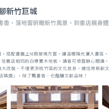
落腳新竹巨城
飄書香、落地窗俯瞰新竹風景，到書店親身
大道，搭配書牆上10扇玻璃方窗，讓溫暖陽光灑入書區
、信義店相同的白橡實木地板，讀者可倚窗靜心閱讀
最大改裝，不僅更添桃竹區的文化氣息，連培育新創文化
誠品生活精選」，除了飄書香、也醞釀文創品味！