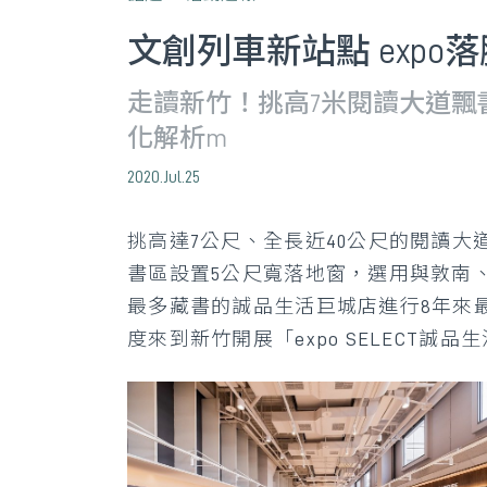
文創列車新站點 expo
走讀新竹！挑高7米閱讀大道
化解析m
2020.Jul.25
挑高達7公尺、全長近40公尺的閱讀
書區設置5公尺寬落地窗，選用與敦南
最多藏書的誠品生活巨城店進行8年來
度來到新竹開展「expo SELECT