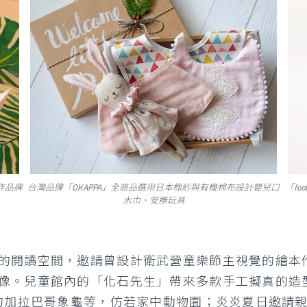
手作品牌
台灣品牌「OKAPPA」全商品選用日本棉紗與有機棉布設計嬰兒口
「f
水巾、安撫玩具
的閱讀空間，邀請曾設計衛武營童樂節主視覺的繪本
像。兒童館內的「化石先生」帶來多款手工擬真的造
的加拉巴哥象龜等，仿若家中動物園；炎炎夏日邀請親