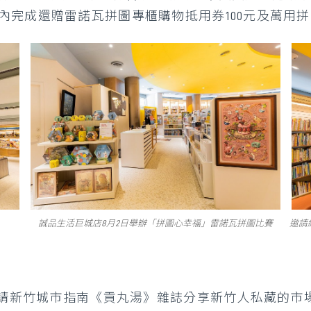
內完成還贈雷諾瓦拼圖專櫃購物抵用券100元及萬用
誠品生活巨城店8月2日舉辦「拼圖心幸福」雷諾瓦拼圖比賽
邀請
邀請新竹城市指南《貢丸湯》雜誌分享新竹人私藏的市場文