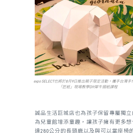
expo SELECT也將於8月9日推出親子限定活動，攜手台灣
「匠紙」現場教學DIY犀牛摺紙課程
誠品生活巨城店也為孩子保留專屬獨立
為兒童館增添童趣，讓孩子擁有更多想
達280公分的長頸鹿以及與可以當座椅