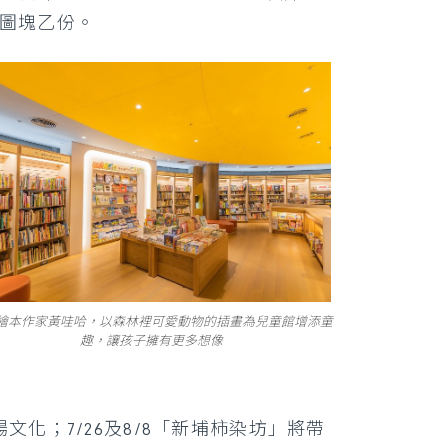
拼圖塊乙份。
繪本作家黃哇哈，以森林裡可愛動物的插畫為兒童館增添童
趣，讓孩子擁有更多想像
化；7/26及8/8「新埔柿染坊」將帶