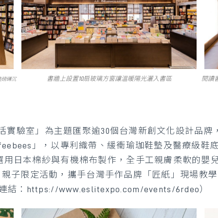
書牆上設置10扇玻璃方窗讓溫暖陽光灑入書區
閱讀
造磅礡沉
理想生活實驗室」為主題匯聚逾30個台灣新創文化設計
eebees」，以專利織帶、緩衝瑜珈鞋墊及醫療級
A」選用日本棉紗與有機棉布製作，全手工親膚柔軟的嬰
8/9推出親子限定活動，攜手台灣手作品牌「匠紙」現場教
://www.eslitexpo.com/events/6rdeo）