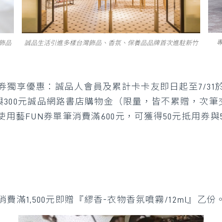
專
約飾品
誠品生活引進多樣台灣飾品、香氛、保養品品牌首次進駐新竹
券獨享優惠：誠品人會員及累計卡卡友即日起至7/3
用券與300元誠品網路書店購物金（限量，皆不累贈，次筆
使用藝FUN券單筆消費滿600元，可獲得50元抵用券
筆消費滿1,500元即贈『繆香-衣物香氛噴霧/12ml』乙份