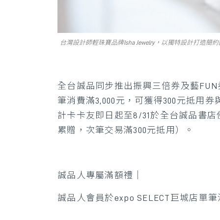
台灣設計師輕珠寶品牌Isha Jewelry，以獨特設計打造簡
全台誠品同步推出振興三倍券及藝FUN
筆消費滿3,000元，可獲得300元抵
計卡卡友即日起至8/31於全台誠品書店
累贈，次筆交易滿300元抵用）。
誠品人專屬滿額禮│
誠品人會員於expo SELECT巨城店單