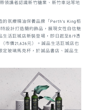
演帶領讀者認識新竹糖業、新竹車站等地
精油保養品牌「Perth’s King栢
」以獨特設計打造簡約飾品，展現女性自信魅
誠品生活巨城店新裝登場，即日起至8/9憑
市價21,626元）。誠品生活巨城店也
限定玻璃馬克杯，於誠品書店、誠品生