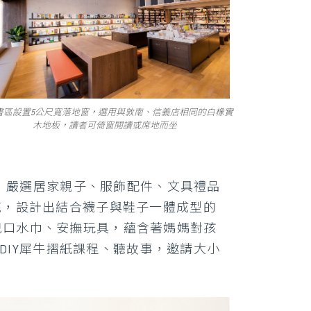
書區設置5公尺寬落地窗，選用與敦南、信義店相同的白橡實
木地板，讀者可倚窗閱讀或席地而坐
品牌，嚴選居家親子、服飾配件、文具禮品
鞋底，設計出結合襪子與鞋子一體成型的
兒口水巾、安撫玩具，蘊含著媽媽對孩
學DIY犀牛摺紙課程、聽故事，邀請大小