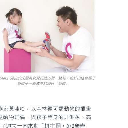
eebees」源自於父親為女兒打造的第一雙鞋，設計出結合襪子
與鞋子一體成型的舒適「襪鞋」
作家黃哇哈，以森林裡可愛動物的插畫
型動物玩偶，與孩子等身的非洲象、高
子週末一同來動手拼拼圖，8/2舉辦