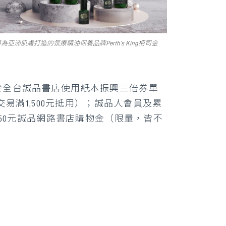
為亞洲肌膚打造的氛療精油保養品牌Perth’s King栢司金
1於全台誠品書店使用紙本振興三倍券單
交易滿1,500元抵用）；誠品人會員及累
與50元誠品網路書店購物金（限量，皆不
。