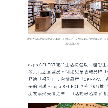
誠品生活巨城店8年來最大改裝，高達7公尺、全長近40公尺的閱讀大道，營
穩的閱讀氛圍
expo SELECT誠品生活精選以「
等文化創意選品。例如兒童襪鞋品牌「f
舒適「襪鞋」；台灣品牌「OKAPP
子的呵護。expo SELECT也將於
朋友享受天倫之樂。（活動報名請參考連結：https