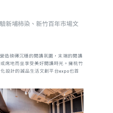
體驗新埔柿染、新竹百年市場文
，營造磅礡沉穩的閱讀氛圍，末端的閱讀
，或席地而坐享受美好閱讀時光。擁桃竹
設計的誠品生活文創平台expo也首