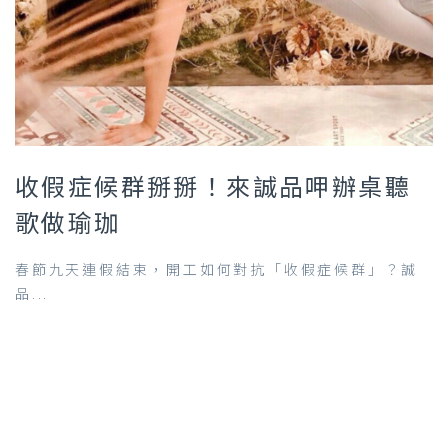
收假症候群掰掰！來誠品呷辦桌聽
歌做瑜珈
春節九天連假結束，開工如何對抗「收假症候群」？誠
品...