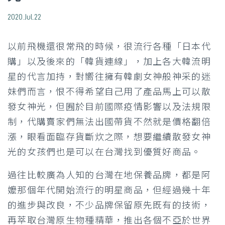
2020.Jul.22
以前飛機還很常飛的時候，很流行各種「日本代
購」以及後來的「韓貨連線」，加上各大韓流明
星的代言加持，對嚮往擁有韓劇女神般神采的迷
妹們而言，恨不得希望自己用了產品馬上可以散
發女神光，但囿於目前國際疫情影響以及法規限
制，代購賣家們無法出國帶貨不然就是價格翻倍
漲，眼看面臨存貨斷炊之際，想要繼續散發女神
光的女孩們也是可以在台灣找到優質好商品。
過往比較廣為人知的台灣在地保養品牌，都是阿
嬤那個年代開始流行的明星商品，但經過幾十年
的進步與改良，不少品牌保留原先既有的技術，
再萃取台灣原生物種精華，推出各個不亞於世界