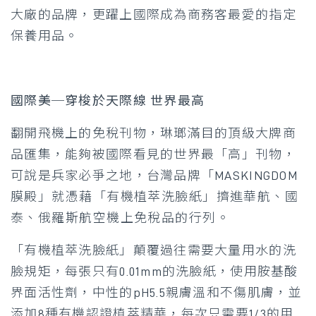
大廠的品牌，更躍上國際成為商務客最愛的指定
保養用品。
國際美─穿梭於天際線 世界最高
翻開飛機上的免稅刊物，琳瑯滿目的頂級大牌商
品匯集，能夠被國際看見的世界最「高」刊物，
可說是兵家必爭之地，台灣品牌「MASKINGDOM
膜殿」就憑藉「有機植萃洗臉紙」擠進華航、國
泰、俄羅斯航空機上免稅品的行列。
「有機植萃洗臉紙」顛覆過往需要大量用水的洗
臉規矩，每張只有0.01mm的洗臉紙，使用胺基酸
界面活性劑，中性的pH5.5親膚溫和不傷肌膚，並
添加8種有機認證植萃精華，每次只需要1/3的用