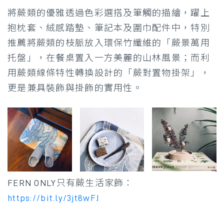
將蕨類的優雅透過色彩選搭及筆觸的描繪，躍上
抱枕套、絨感踏墊、筆記本及圍巾配件中，特別
推薦將蕨類的枝脈放入環保竹纖維的「蕨景萬用
托盤」，在餐桌置入一方美麗的山林風景；而利
用蕨類線條特性轉換設計的「蕨對置物掛架」，
更是兼具裝飾與掛飾的實用性。
FERN ONLY只有蕨生活家飾：
https://bit.ly/3jt8wFJ