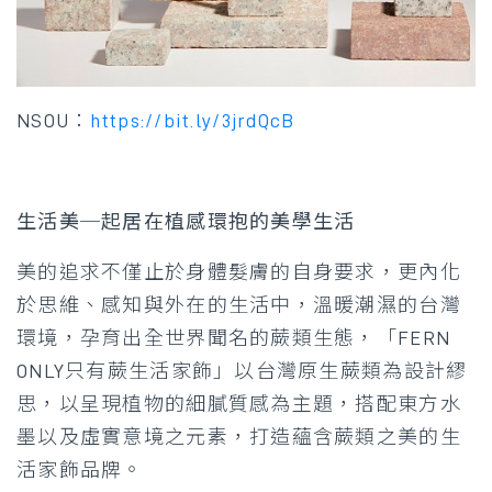
NSOU：
https://bit.ly/3jrdQcB
生活美─起居在植感環抱的美學生活
美的追求不僅止於身體髮膚的自身要求，更內化
於思維、感知與外在的生活中，溫暖潮濕的台灣
環境，孕育出全世界聞名的蕨類生態，「FERN
ONLY只有蕨生活家飾」以台灣原生蕨類為設計繆
思，以呈現植物的細膩質感為主題，搭配東方水
墨以及虛實意境之元素，打造蘊含蕨類之美的生
活家飾品牌。