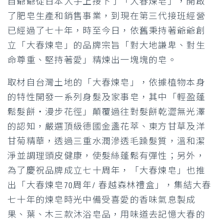
自爺爺從日本人手上接下了「大春煉皂」，開啟
了肥皂生產和銷售事業，到現在第三代接班經營
已經過了七十年，時至今日，依舊秉持著爺爺創
立「大春煉皂」的品牌宗旨「對大地謙卑、對生
命尊重、堅持著愛」精煉出一塊塊的皂。
取材自台灣土地的「大春煉皂」，依據植物本身
的特性開發一系列身髮及家事皂，其中「輕盈蓬
鬆髮餅‧漫步花徑」顛覆過往對髮餅乾澀無光澤
的認知，嚴選頂級德國金盞花萃、東方甘草及洋
甘菊精華，透過三重水潤滲透毛躁髮質，溫和潔
淨並調理頭皮健康，使髮絲蓬鬆有彈性；另外，
為了慶祝品牌成立七十周年，「大春煉皂」也推
出「大春煉皂70周年/ 春越森林禮盒」，集結大春
七十年的煉皂時光中備受喜愛的香味氣息製成
果、葉、木三款沐浴皂品，用味道去記憶大春的