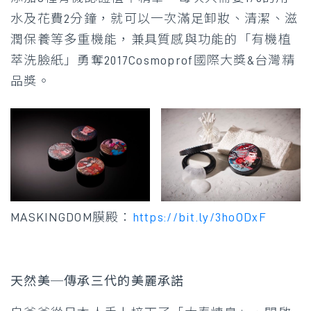
水及花費2分鐘，就可以一次滿足卸妝、清潔、滋
潤保養等多重機能，兼具質感與功能的「有機植
萃洗臉紙」勇奪2017Cosmoprof國際大獎&台灣精
品獎。
MASKINGDOM膜殿：
https://bit.ly/3hoODxF
天然美─傳承三代的美麗承諾