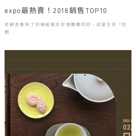
expo最熱賣！2018銷售TOP10
年節走春除了到親戚朋友家裡擾擾叨叨，或是在家「吃
飽...