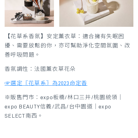
【花草系香氛】安定薰衣草：適合擁有失眠困
擾、需要放鬆的你，亦可幫助淨化空間氛圍、改
善呼吸問題。
香氛調性：法國薰衣草花朵
☞選定〖花草系〗為2023命定香
※販售門市：expo板橋/林口三井/桃園統領｜
expo BEAUTY信義/武昌/台中園道｜expo
SELECT南西。