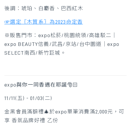
後調：琥珀、白麝香、巴西紅木
☞選定〖木質系〗為2023命定香
※販售門市：expo松菸/桃園統領/高雄駁二｜
expo BEAUTY信義/武昌/京站/台中園道｜expo
SELECT南西/新竹巨城。
expo與你一同香遇在耶誕🎅🏻
11/11(五) - 01/03(二)
金黑會員滿額禮🎄於expo單筆消費滿2,000元，可
享 香氛品牌好禮 乙份