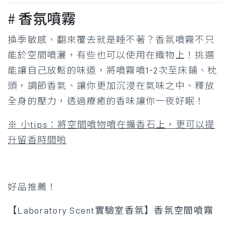
# 香氛噴霧
換季敏感、翻來覆去就是睡不著？香氛噴霧不只
能於空間噴灑，有些也可以使用在織物上！挑選
能讓自己放鬆的味道，將噴霧噴1-2次至床鋪、枕
頭，調節香氣、讓你更加沉浸在氣味之中、釋放
全身的壓力，透過療癒的香味讓你一夜好眠！
※ 小tips：將空間噴物噴在擴香石上，更可以提
升留香時間喲
好品推薦！
【Laboratory Scent實驗室香氛】香氛空間噴霧