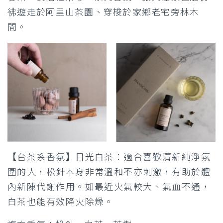
彿遊走於阿里山茶園、穿梭於家鄉老宅旁林木
間。
【台茶系香氛】日光白茶：適合喜歡清新純淨氛
圍的人，松針本身非常溫和不亦刺激，有助於體
內新陳代謝作用。如最近火氣較大、氣血不通，
白茶也能有效降火除燥。