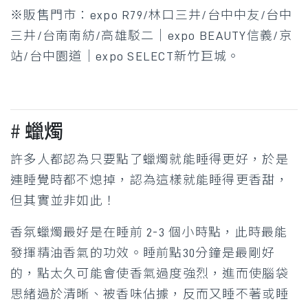
※販售門市：expo R79/林口三井/台中中友/台中
三井/台南南紡/高雄駁二｜expo BEAUTY信義/京
站/台中園道｜expo SELECT新竹巨城。
# 蠟燭
許多人都認為只要點了蠟燭就能睡得更好，於是
連睡覺時都不熄掉，認為這樣就能睡得更香甜，
但其實並非如此！
香氛蠟燭最好是在睡前 2-3 個小時點，此時最能
發揮精油香氣的功效。睡前點30分鐘是最剛好
的，點太久可能會使香氣過度強烈，進而使腦袋
思緒過於清晰、被香味佔據，反而又睡不著或睡