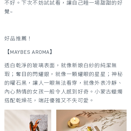
不好。下次不妨試試看，讓自己睡一場甜甜的好
覺~
好品推薦！
【MAYBES AROMA】
透白乾淨的玻璃表面，就像新娘白紗的純潔無
瑕；奪目的閃耀銀，就像一顆耀眼的星星；神秘
的曜石黑，讓人一眼無法看穿，就像外表冷靜、
內心熱情的女孩一般令人感到好奇。小蒙古蠟燭
搭配乾燥花，端莊優雅又不失可愛。