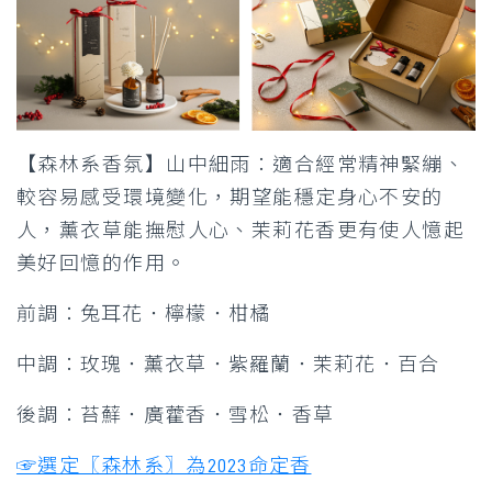
【森林系香氛】山中細雨：適合經常精神緊繃、
較容易感受環境變化，期望能穩定身心不安的
人，薰衣草能撫慰人心、茉莉花香更有使人憶起
美好回憶的作用。
前調：兔耳花．檸檬．柑橘
中調：玫瑰．薰衣草．紫羅蘭．茉莉花．百合
後調：苔蘚．廣藿香．雪松．香草
☞選定〖森林系〗為2023命定香