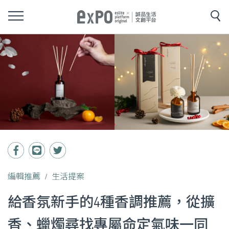
編輯推薦
生活提案
給香氛新手的4種香調推薦，從擴
香、蠟燭尋找專屬命定氣味一同