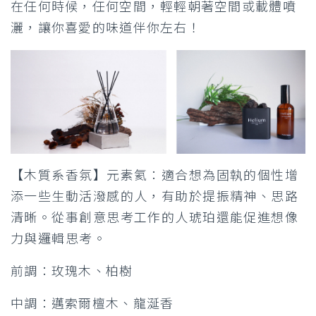
在任何時候，任何空間，輕輕朝著空間或載體噴
灑，讓你喜愛的味道伴你左右！
【木質系香氛】元素氦：適合想為固執的個性增
添一些生動活潑感的人，有助於提振精神、思路
清晰。從事創意思考工作的人琥珀還能促進想像
力與邏輯思考。
前調：玫瑰木、柏樹
中調：邁索爾檀木、龍涎香