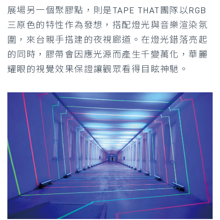
展場另一個聚膠點，則是TAPE THAT團隊以RGB
三原色的特性作為發想，搭配燈光與音樂渲染氛
圍，來台親手搭建的夜視廊道。在燈光錯落亮起
的同時，膠帶會因應光源而產生千變萬化，華麗
耀眼的視覺效果保證讓觀眾看得目眩神馳。