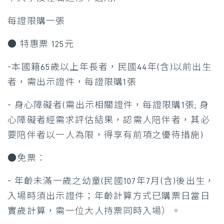
每證限購一張
● 特惠票 125元
-本國籍65歲以上年長者，民國44年(含)以前出生
者，需出示證件，每證限購1張
- 身心障礙者(需出示相關證件，每證限購1張; 身
心障礙者經需求評估結果，認需人陪伴者，其必
要陪伴者以一人為限，得享有前項之優待措施)
●免票：
- 年齡未滿一歲之幼童(民國107年7月(含)後出生，
入場時須出示證件；年齡計算方式已購票日當日
實歲計算，需一位大人持票同時入場）。