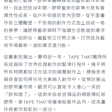
驗藝術行動後，膠帶華麗轉身成為藝術創作新媒
材，自此短短30年間，膠帶藝術在歐美大陸有著
爆炸性成長，從戶外街道到室內空間，從平面畫
作到立體雕塑，不受限的創作方式加上自成一格
的美學，讓膠帶藝術與時下強調生活態度的潮流
文化一拍即合，繼藝術公仔熱之後，已然成為藝
術市場最新一波的潮流潛力股。
從籌劃到展出，費時近一年， TAPE THAT團隊所
有成員除了世界巡遊創作的緊湊行程外，幾乎將
所有時間都投注在這次的展覽創作上，積極思考
與探查如何將在地元素融入創作中。從預計展出
的膠帶畫作裡，觀眾可以瞥見令人會心一笑的
「朕知道了」，這款來自故宮精品的網路爆紅紙
膠帶，被TAPE THAT收編後貼進作品內，成為畫
作裡都市剪影的一部分。