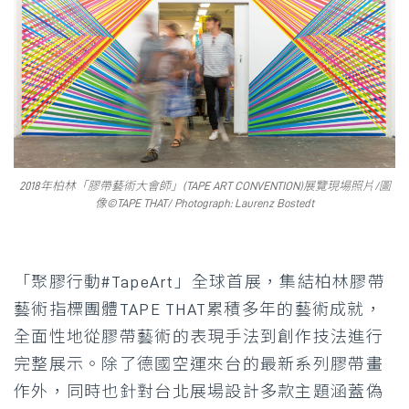
2018年柏林「膠帶藝術大會師」(TAPE ART CONVENTION)展覽現場照片/圖
像©TAPE THAT/ Photograph: Laurenz Bostedt
「聚膠行動#TapeArt」全球首展，集結柏林膠帶
藝術指標團體TAPE THAT累積多年的藝術成就，
全面性地從膠帶藝術的表現手法到創作技法進行
完整展示。除了德國空運來台的最新系列膠帶畫
作外，同時也針對台北展場設計多款主題涵蓋偽