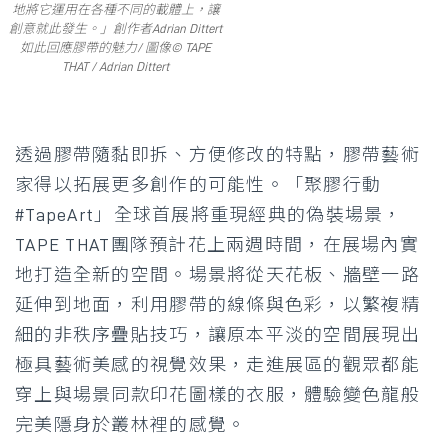
地將它運用在各種不同的載體上，讓
創意就此發生。」創作者Adrian Dittert
如此回應膠帶的魅力/ 圖像© TAPE
THAT / Adrian Dittert
透過膠帶隨黏即拆、方便修改的特點，膠帶藝術
家得以拓展更多創作的可能性。「聚膠行動
#TapeArt」全球首展將重現經典的偽裝場景，
TAPE THAT團隊預計花上兩週時間，在展場內實
地打造全新的空間。場景將從天花板、牆壁一路
延伸到地面，利用膠帶的線條與色彩，以繁複精
細的非秩序疊貼技巧，讓原本平淡的空間展現出
極具藝術美感的視覺效果，走進展區的觀眾都能
穿上與場景同款印花圖樣的衣服，體驗變色龍般
完美隱身於叢林裡的感覺。