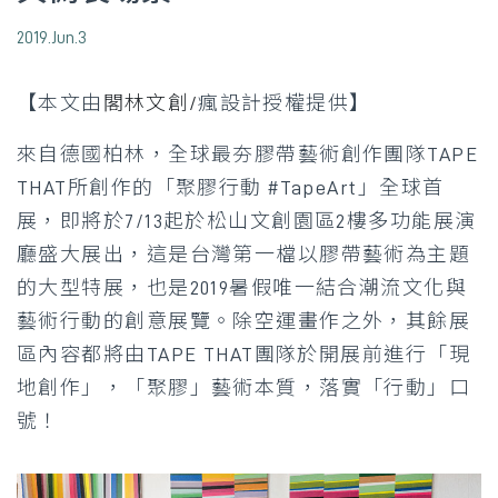
2019.Jun.3
【本文由
閣林文創/
瘋設計授權提供】
來自德國柏林，全球最夯膠帶藝術創作團隊TAPE
THAT所創作的「聚膠行動 #TapeArt」全球首
展，即將於7/13起於松山文創園區2樓多功能展演
廳盛大展出，這是台灣第一檔以膠帶藝術為主題
的大型特展，也是2019暑假唯一結合潮流文化與
藝術行動的創意展覽。除空運畫作之外，其餘展
區內容都將由TAPE THAT團隊於開展前進行「現
地創作」，「聚膠」藝術本質，落實「行動」口
號！