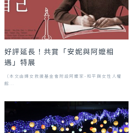
好評延長！共賞「安妮與阿嬤相
遇」特展
（本文由婦女救援基金會附設阿嬤家-和平與女性人權
館...