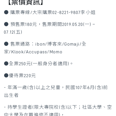
【票價資訊】
● 購票專線/大宗購票02-8221-9807李小姐
● 預售票180元，售票期間2019.05.20(一) –
07.12(五)
● 售票通路：ibon/博客來/Gomaji/全
家/Klook/Accupass/Momo
●全票250元(一般身分者適用)。
●優待票220元
- 年滿一歲(含)以上之兒童，民國107年6月(含)前
出生者
- 持學生證者(限大專院校(含)以下；社區大學、空
中大學及在職進修不適用)，