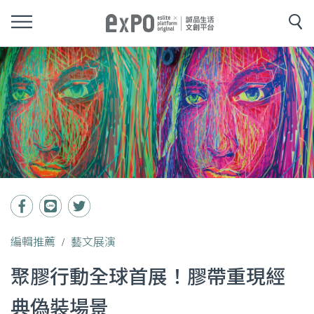
編輯推薦
藝文展演
聚膠行動全球首展！膠帶重現經
典偽裝場景