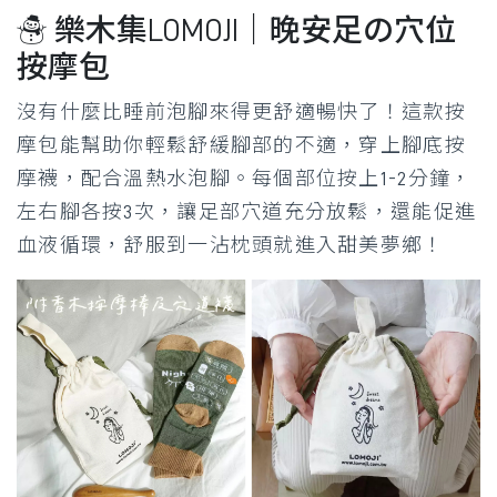
☃ 樂木集LOMOJI｜晚安足の穴位
按摩包
沒有什麼比睡前泡腳來得更舒適暢快了！這款按
摩包能幫助你輕鬆舒緩腳部的不適，穿上腳底按
摩襪，配合溫熱水泡腳。每個部位按上1-2分鐘，
左右腳各按3次，讓足部穴道充分放鬆，還能促進
血液循環，舒服到一沾枕頭就進入甜美夢鄉！