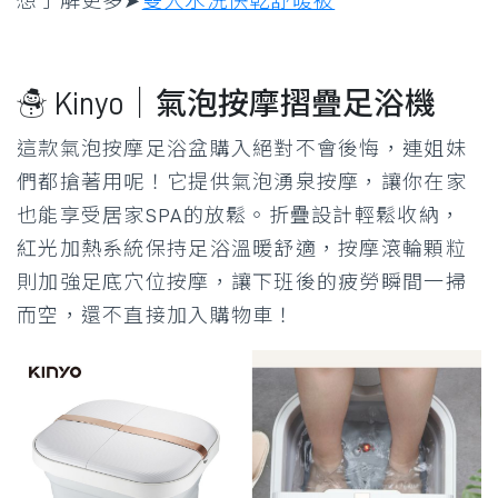
想了解更多➤
雙人水洗快乾舒暖被
☃ Kinyo｜氣泡按摩摺疊足浴機
這款氣泡按摩足浴盆購入絕對不會後悔，連姐妹
們都搶著用呢！它提供氣泡湧泉按摩，讓你在家
也能享受居家SPA的放鬆。折疊設計輕鬆收納，
紅光加熱系統保持足浴溫暖舒適，按摩滾輪顆粒
則加強足底穴位按摩，讓下班後的疲勞瞬間一掃
而空，還不直接加入購物車！