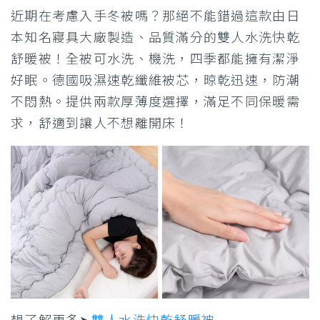
近期在考慮入手冬被嗎？那絕不能錯過這款由日
本知名寢具大廠製造、品質滿分的雙人水洗快乾
舒暖被！全被可水洗、機洗，四季都能擁有潔淨
好眠。德國吸濕速乾纖維被芯，晾乾迅速，防潮
不悶熱。提供兩款厚薄度選擇，滿足不同保暖需
求，舒適到讓人不想離開床！