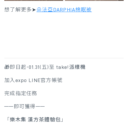
想了解更多➤
朵法亞DARPHIA棉眠被
🎁即日起-01.31(五)
至
take!派樣機
加入expo LINE官方帳號
完成指定任務
——即可獲得——
「
樂木集 漢方茶體驗包
」