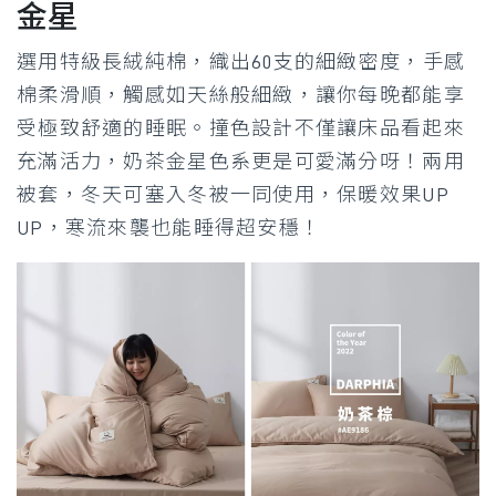
金星
選用特級長絨純棉，織出60支的細緻密度，手感
棉柔滑順，觸感如天絲般細緻，讓你每晚都能享
受極致舒適的睡眠。撞色設計不僅讓床品看起來
充滿活力，奶茶金星色系更是可愛滿分呀！兩用
被套，冬天可塞入冬被一同使用，保暖效果UP
UP，寒流來襲也能睡得超安穩！