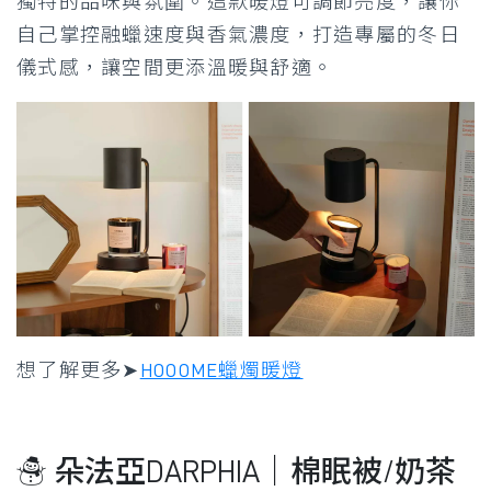
獨特的品味與氛圍。這款暖燈可調節亮度，讓你
自己掌控融蠟速度與香氣濃度，打造專屬的冬日
儀式感，讓空間更添溫暖與舒適。
想了解更多➤
HOOOME蠟燭暖燈
☃ 朵法亞DARPHIA｜棉眠被/奶茶