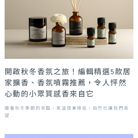
開啟秋冬香氛之旅！編輯精選5款居
家擴香、香氛噴霧推薦，令人怦然
心動的小眾質感香來自它
隨著秋冬季節的來臨，氣溫逐漸降低，自然也讓我們渴
望...