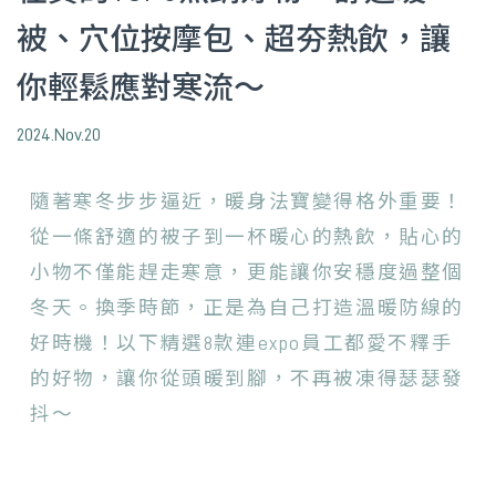
被、穴位按摩包、超夯熱飲，讓
你輕鬆應對寒流～
2024.Nov.20
隨著寒冬步步逼近，暖身法寶變得格外重要！
從一條舒適的被子到一杯暖心的熱飲，貼心的
小物不僅能趕走寒意，更能讓你安穩度過整個
冬天。換季時節，正是為自己打造溫暖防線的
好時機！以下精選8款連expo員工都愛不釋手
的好物，讓你從頭暖到腳，不再被凍得瑟瑟發
抖～