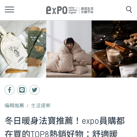
編輯推薦
生活提案
冬日暖身法寶推薦！expo員購都
在買的TOP8熱銷好物：舒適暖