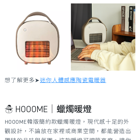
想了解更多➤
迷你人體感應陶瓷電暖器
☃ HOOOME｜蠟燭暖燈
HOOOME韓版簡約款蠟燭暖燈，現代感十足的外
觀設計，不論放在家裡或商業空間，都能營造出