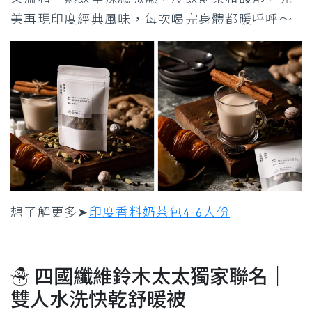
美再現印度經典風味，每次喝完身體都暖呼呼～
想了解更多➤
印度香料奶茶包4-6人份
☃ 四國纖維鈴木太太獨家聯名｜
雙人水洗快乾舒暖被