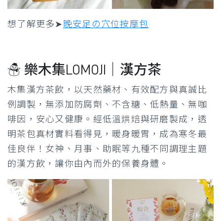
想了解更多➤
晚安足の穴位按摩包
☃ 樂木集LOMOJI｜漢方茶
木集漢方茶飲，以天然藥材、有效配方與真誠比
例調製，無添加防腐劑、不含糖、低熱量、無咖
啡因，安心又健康。經低溫烘焙與研磨製成，透
明茶包真材實料看得見，暖身暖胃，成為寒冬最
佳良伴！女神、月事、助眠等九種不同調理主題
的漢方飲，讓你由內而外的保養身體。