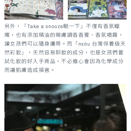
另外，「Take a snooze瞇一下」不僅有香氛蠟
燭，也有添加精油的親膚調香香膏、香氛噴霧，
讓女孩們可以隨身攜帶。而「nsòu 台灣保養級天
然彩妝」，天然容易卸妝的成分，也是女孩們嘗
試化妝的好入手商品，不必擔心會因為化學成分
而讓肌膚造成損害。