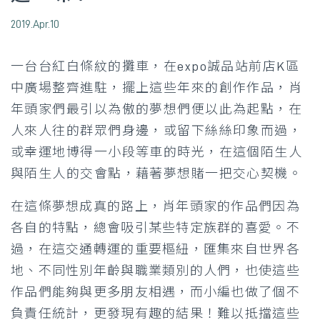
2019.Apr.10
一台台紅白條紋的攤車，在expo誠品站前店K區
中廣場整齊進駐，擺上這些年來的創作作品，肖
年頭家們最引以為傲的夢想們便以此為起點，在
人來人往的群眾們身邊，或留下絲絲印象而過，
或幸運地博得一小段等車的時光，在這個陌生人
與陌生人的交會點，藉著夢想賭一把交心契機。
在這條夢想成真的路上，肖年頭家的作品們因為
各自的特點，總會吸引某些特定族群的喜愛。不
過，在這交通轉運的重要樞紐，匯集來自世界各
地、不同性別年齡與職業類別的人們，也使這些
作品們能夠與更多朋友相遇，而小編也做了個不
負責任統計，更發現有趣的結果！難以抵擋這些