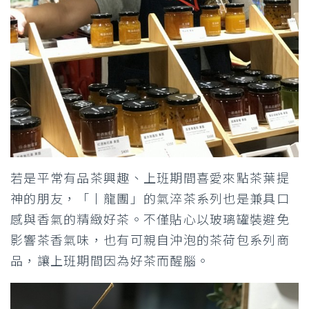
若是平常有品茶興趣、上班期間喜愛來點茶葉提
神的朋友，「丨龍團」的氣淬茶系列也是兼具口
感與香氣的精緻好茶。不僅貼心以玻璃罐裝避免
影響茶香氣味，也有可親自沖泡的茶荷包系列商
品，讓上班期間因為好茶而醒腦。