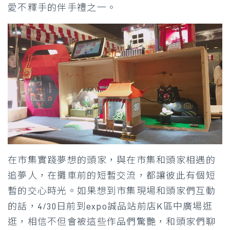
愛不釋手的伴手禮之一。
在市集實踐夢想的頭家，與在市集和頭家相遇的
追夢人，在攤車前的短暫交流，都讓彼此有個短
暫的交心時光。如果想到市集現場和頭家們互動
的話，4/30日前到expo誠品站前店K區中廣場逛
逛，相信不但會被這些作品們驚艷，和頭家們聊