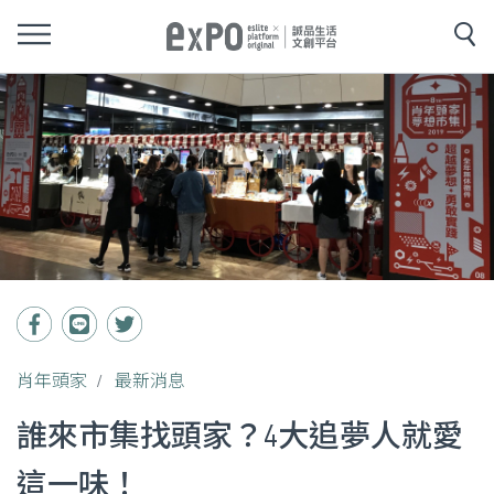
肖年頭家
最新消息
誰來市集找頭家？4大追夢人就愛
這一味！