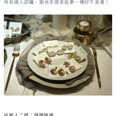
待有緣人認購，跟肖年頭家追夢一樣好不浪漫！
追夢人二號：健康媽媽