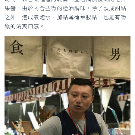
果醬，由於內含些微的橙酒調味，除了製成甜點
之外，泡成氣泡水、加點薄荷葉妝點，也能有微
酸的清爽口感。