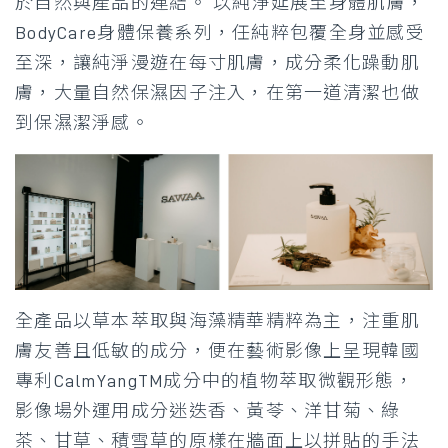
於自然與產品的連結。 以純淨延展至身體肌膚，
BodyCare身體保養系列，任純粹包覆全身並感受
至深，讓純淨漫遊在每寸肌膚，成分柔化躁動肌
膚，大量自然保濕因子注入，在第一道清潔也做
到保濕潔淨感。
全產品以草本萃取與海藻精華精粹為主，注重肌
膚友善且低敏的成分，便在藝術影像上呈現韓國
專利CalmYangTM成分中的植物萃取微觀形態，
影像場外運用成分迷迭香、黃苓、洋甘菊、綠
茶、甘草、積雪草的原樣在牆面上以拼貼的手法