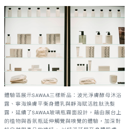
體驗區展示SAWAA三樣新品：波光淨膚酵母沐浴
露、寧海煥膚平衡身體乳與靜海賦活胜肽洗髮
露，延續了SAWAA玻璃瓶霧面設計，藉由展台上
的植物與香氛瓶延伸觸覺與嗅覺的體驗，加深對