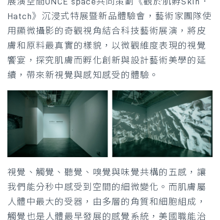
展演空間ONCE space共同策劃《觀於肌孵Skin．
Hatch》沉浸式特展暨新品體驗會，藝術家團隊使
用顯微攝影的奇觀視角結合科技藝術展演，將皮
膚和原料最真實的樣貌，以微觀維度表現的視覺
饗宴，探究肌膚而孵化創新與設計藝術美學的延
續，帶來新視覺與感知感受的體驗。
視覺、觸覺、聽覺、嗅覺與味覺共構的五感，讓
我們能分秒中感受到空間的細微變化。而肌膚屬
人體中最大的受器，由多層的角質和細胞組成，
觸覺也是人體最早發展的感覺系統，美國職能治