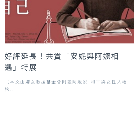
好評延長！共賞「安妮與阿嬤相
遇」特展
（本文由婦女救援基金會附設阿嬤家-和平與女性人權
館...