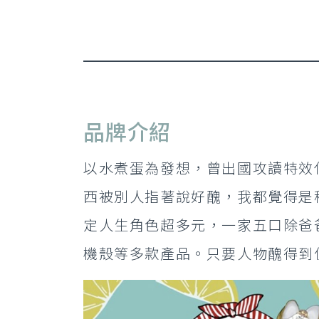
品牌介紹
以水煮蛋為發想，曾出國攻讀特效
西被別人指著說好醜，我都覺得是
定人生角色超多元，一家五口除爸
機殼等多款產品。只要人物醜得到