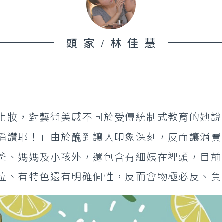
頭家/林佳慧
化妝，對藝術美感不同於受傳統制式教育的她說
稱讚耶！」由於醜到讓人印象深刻，反而讓消費
爸、媽媽及小孩外，還包含有細姨在裡頭，目前
位、有特色還有明確個性，反而會物極必反、負