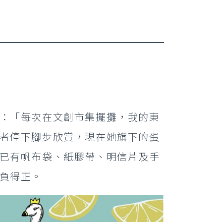
：「每次在文創市集擺攤，我的東
者停下腳步欣賞，現在她旗下的蛋
已有帆布袋、紙膠帶、明信片及手
負得正。