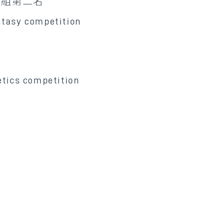
妝組第二名
ntasy competition
etics competition