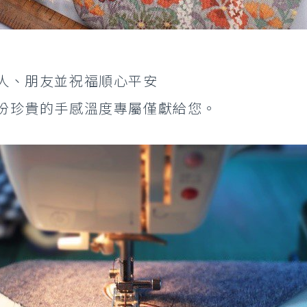
人、朋友並祝福順心平安
份珍貴的手感溫度專屬僅獻給您。