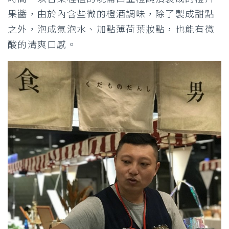
果醬，由於內含些微的橙酒調味，除了製成甜點
之外，泡成氣泡水、加點薄荷葉妝點，也能有微
酸的清爽口感。