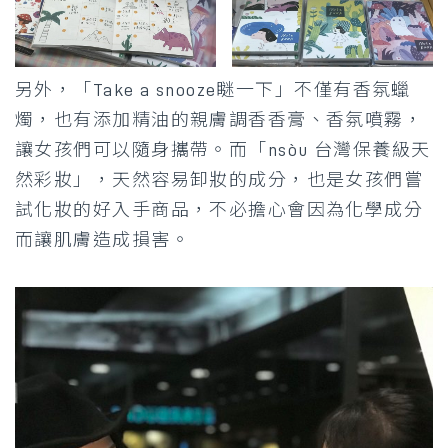
另外，「Take a snooze瞇一下」不僅有香氛蠟
燭，也有添加精油的親膚調香香膏、香氛噴霧，
讓女孩們可以隨身攜帶。而「nsòu 台灣保養級天
然彩妝」，天然容易卸妝的成分，也是女孩們嘗
試化妝的好入手商品，不必擔心會因為化學成分
而讓肌膚造成損害。