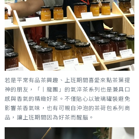
若是平常有品茶興趣、上班期間喜愛來點茶葉提
神的朋友，「丨龍團」的氣淬茶系列也是兼具口
感與香氣的精緻好茶。不僅貼心以玻璃罐裝避免
影響茶香氣味，也有可親自沖泡的茶荷包系列商
品，讓上班期間因為好茶而醒腦。