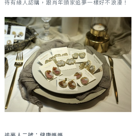
待有緣人認購，跟肖年頭家追夢一樣好不浪漫！
追夢人二號：健康媽媽