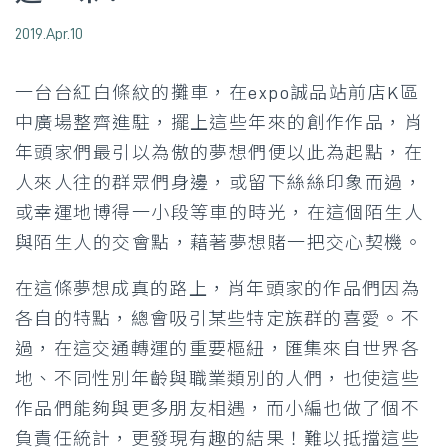
2019.Apr.10
一台台紅白條紋的攤車，在expo誠品站前店K區
中廣場整齊進駐，擺上這些年來的創作作品，肖
年頭家們最引以為傲的夢想們便以此為起點，在
人來人往的群眾們身邊，或留下絲絲印象而過，
或幸運地博得一小段等車的時光，在這個陌生人
與陌生人的交會點，藉著夢想賭一把交心契機。
在這條夢想成真的路上，肖年頭家的作品們因為
各自的特點，總會吸引某些特定族群的喜愛。不
過，在這交通轉運的重要樞紐，匯集來自世界各
地、不同性別年齡與職業類別的人們，也使這些
作品們能夠與更多朋友相遇，而小編也做了個不
負責任統計，更發現有趣的結果！難以抵擋這些