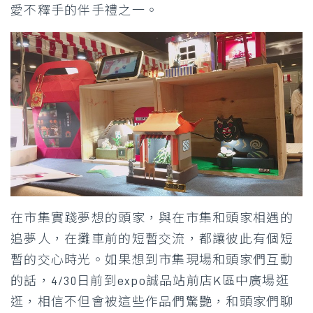
愛不釋手的伴手禮之一。
在市集實踐夢想的頭家，與在市集和頭家相遇的
追夢人，在攤車前的短暫交流，都讓彼此有個短
暫的交心時光。如果想到市集現場和頭家們互動
的話，4/30日前到expo誠品站前店K區中廣場逛
逛，相信不但會被這些作品們驚艷，和頭家們聊