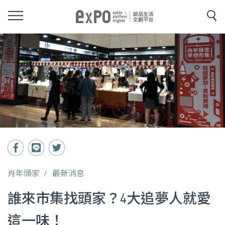
肖年頭家
最新消息
誰來市集找頭家？4大追夢人就愛
這一味！