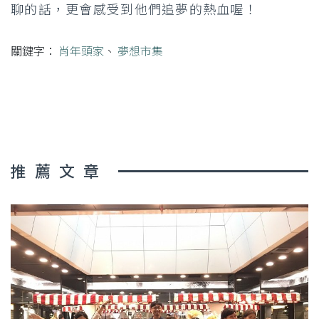
聊的話，更會感受到他們追夢的熱血喔！
關鍵字：
肖年頭家
、
夢想市集
推薦文章