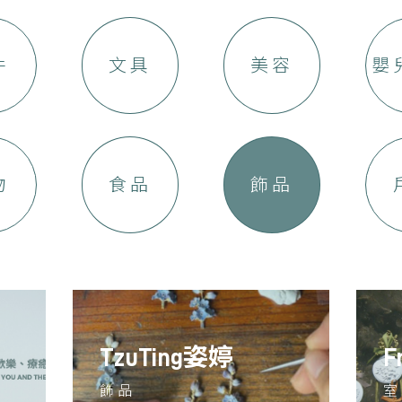
件
文具
美容
嬰
物
食品
飾品
TzuTing姿婷
F
飾品
室