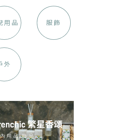
兒用品
服飾
戶外
renchic 繁星香頌
內用品,飾品