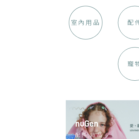
室內用品
配
寵
nuGen
配件,飾品