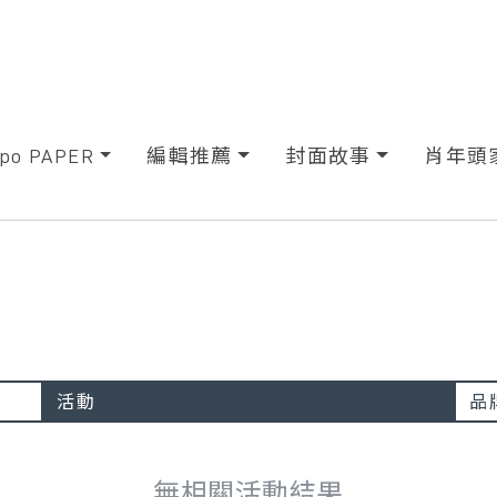
xpo PAPER
編輯推薦
封面故事
肖年頭
活動
品
無相關活動結果