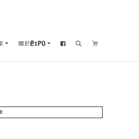
家
關於
牌