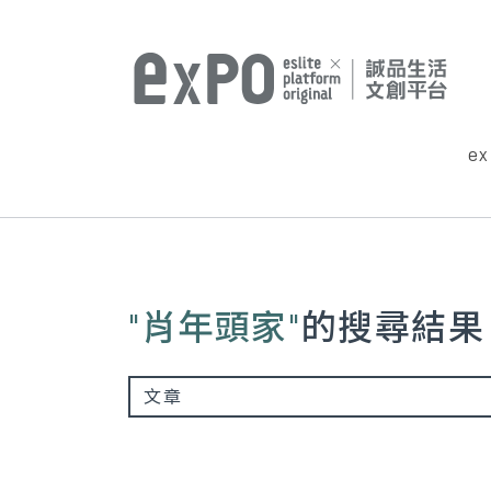
e
"肖年頭家"
的搜尋結果
文章