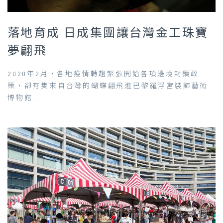
落地育成 日成集團讓台灣金工珠寶
夢翩飛
2020年2月，各地疫情轉趨緊張開始各項邊境封鎖政
策，卻有隻來自台灣的蝴蝶翩飛進巴黎羅浮宮裝飾藝術
博物館...