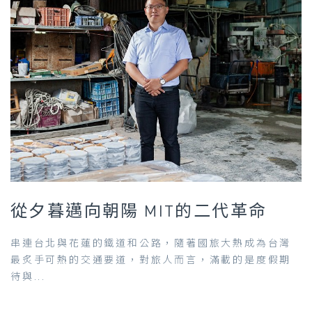
從夕暮邁向朝陽 MIT的二代革命
串連台北與花蓮的鐵道和公路，隨著國旅大熱成為台灣
最炙手可熱的交通要道，對旅人而言，滿載的是度假期
待與...