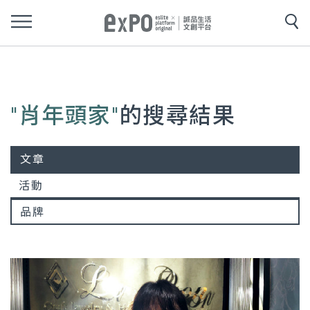
"肖年頭家"
的搜尋結果
文章
活動
品牌