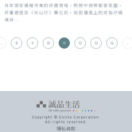
肖年頭家模擬市集的評選現場，熱鬧中微帶緊張氛圍，
評審遊逛至《光山行》攤位前，拾起檯面上的戒指仔細
端詳...
...
8
9
10
11
12
13
14
...
Copyright © Eslite Corporation.
All rights reserved.
隱私條款