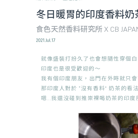
冬日暖胃的印度香料奶
食色天然香料研究所 X CB JAPA
2021.Jul.17
就像盛裝打扮久了也會想隨性穿個白
印度也是很受歡迎的～
我有個印度朋友，出門在外時就只會
那印度人對於 “沒有香料” 奶茶的看
嗯...我還沒碰到推崇裸喝奶茶的印