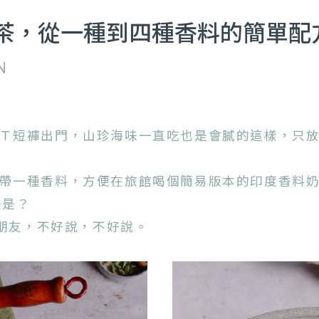
茶，從一種到四種香料的簡單配
N
Ｔ短褲出門，山珍海味一直吃也是會膩的這樣，
只
帶一種香料，方便在旅館喝個簡易版本的印度香料
法是？
度朋友，不好說，不好說。