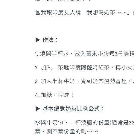
當我跟印度友人說「我想喝奶茶～～」
▶️ 作法：
1. 燒開半杯水，放入薑末小火煮3分鐘
2. 加入一茶匙印度阿薩姆紅茶，再小火
3. 加入半杯牛奶，煮到奶茶溫熱冒煙
4. 加糖，完成！
▶️ 基本鍋煮奶茶比例公式：
水與牛奶1:1，一杯液體的份量(通常是220
葉、測茶葉份量的呦～～