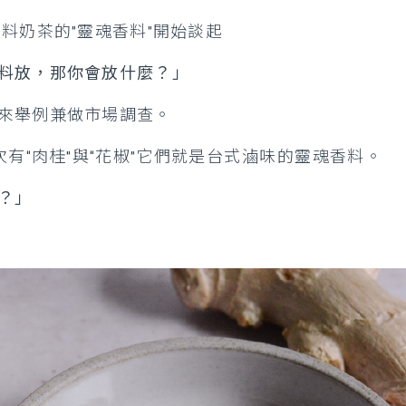
香料奶茶的”靈魂香料”開始談起
料放，那你會放什麼？」
來舉例兼做市場調查。
有“肉桂”與“花椒”
它們就是台式滷味的靈魂香料。
？」