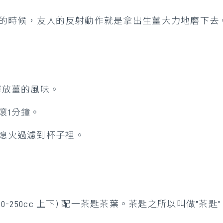
的時候，友人的反射動作就是拿出生薑大力地磨下去
釋放薑的風味。
滾1分鐘。
，熄火過濾到杯子裡。
-250cc 上下) 配一茶匙茶葉。茶匙之所以叫做”茶匙” (