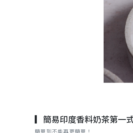
▎簡易印度香料奶茶第一
簡單到不能再更簡單！