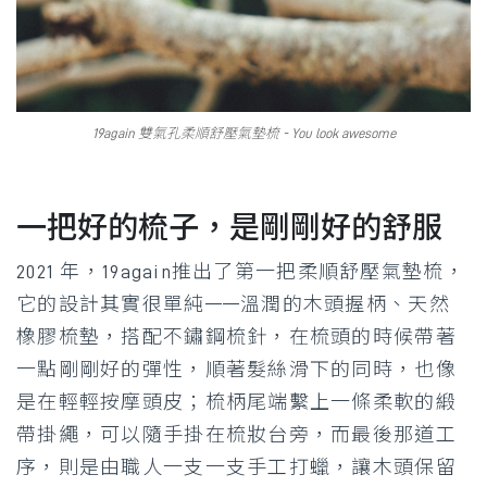
19again 雙氣孔柔順舒壓氣墊梳 - You look awesome
一把好的梳子，是剛剛好的舒服
2021 年，19again推出了第一把柔順舒壓氣墊梳，
它的設計其實很單純——溫潤的木頭握柄、天然
橡膠梳墊，搭配不鏽鋼梳針，在梳頭的時候帶著
一點剛剛好的彈性，順著髮絲滑下的同時，也像
是在輕輕按摩頭皮；梳柄尾端繫上一條柔軟的緞
帶掛繩，可以隨手掛在梳妝台旁，而最後那道工
序，則是由職人一支一支手工打蠟，讓木頭保留