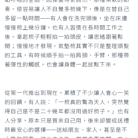
點呼吸的空間，回彈變得更自然，那種柔軟的節
奏，很容易讓人不自覺多梳幾下，像是在替自己
多留一點時間——有人會在洗完頭後，坐在床邊
慢慢梳上幾分鐘，也有人習慣在長時間工作之
後，拿起梳子輕輕拍一拍頭皮，讓思緒跟著鬆
開；慢慢地才發現，氣墊梳其實不只是整理頭髮
的工具，有時候順手拍一拍肩頸、手臂，那種帶
著彈性的觸感，也會讓身體一起放鬆下來。
從第一代推出到現在，累積了不少讓人會心一笑
的回饋，有人說：「一梳真的驚為天人，突然覺
得自己是不是二十幾年都沒用過好梳子。」也有
人分享，原本只是買來自己用，後來卻變成送禮
時最安心的選擇——送給朋友、家人，甚至是不