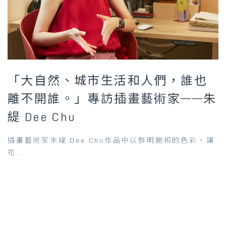
「大自然、城市生活和人們，誰也
離不開誰。」專訪插畫藝術家——朱
緹 Dee Chu
插畫藝術家朱緹 Dee Chu作品中以鮮明飽和的色彩，讓
花...