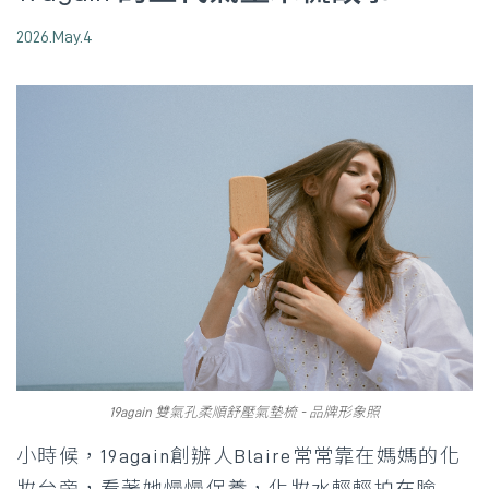
2026.May.4
19again 雙氣孔柔順舒壓氣墊梳 - 品牌形象照
小時候，19again創辦人Blaire常常靠在媽媽的化
妝台旁，看著她慢慢保養，化妝水輕輕拍在臉