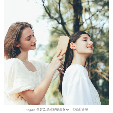
19again 雙氣孔柔順舒壓氣墊梳 - 品牌形象照