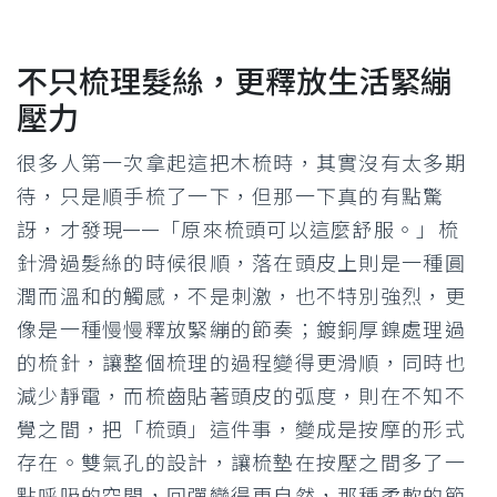
不只梳理髮絲，更釋放生活緊繃
壓力
很多人第一次拿起這把木梳時，其實沒有太多期
待，只是順手梳了一下，但那一下真的有點驚
訝，才發現——「原來梳頭可以這麼舒服。」梳
針滑過髮絲的時候很順，落在頭皮上則是一種圓
潤而溫和的觸感，不是刺激，也不特別強烈，更
像是一種慢慢釋放緊繃的節奏；鍍銅厚鎳處理過
的梳針，讓整個梳理的過程變得更滑順，同時也
減少靜電，而梳齒貼著頭皮的弧度，則在不知不
覺之間，把「梳頭」這件事，變成是按摩的形式
存在。雙氣孔的設計，讓梳墊在按壓之間多了一