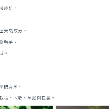
機栽培。
。
留天然成分。
物精華。
成。
學防腐劑。
栽種、採收、蒸餾與包裝。