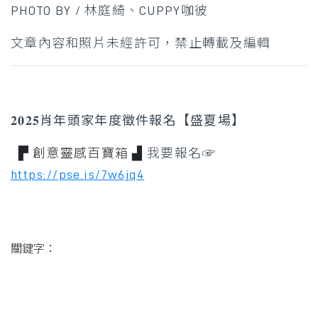
PHOTO BY / 林庭綺、CUPPY咖彼
文章內容和照片未經許可，禁止轉載及編輯
𝟐𝟎𝟐𝟓肖年頭家年度徵件報名【盛夏場】
​ ​ ▛ 創意靈感百寶箱 ▟
我要報名☞
https://pse.is/7w6jq4
關鍵字：