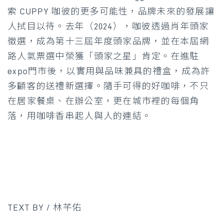
索 CUPPY 咖彼的更多可能性，品牌未來的發展讓
人拭目以待。去年（2024），咖彼透過肖年頭家
徵選，成為第十三屆年度頭家品牌，並在本屆網
路人氣票選中榮獲「頭家之星」肯定。在進駐
expo門市後，以實用與品味兼具的禮盒，成為許
多顧客的送禮新選擇。隨手可得的好咖啡，不只
在居家餐桌、在辦公室，更在城市裡的每個角
落，用咖啡香串起人與人的連結。
TEXT BY / 林芊佑