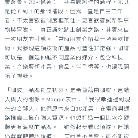
業背景。她回憶道：「我喜歡創作的過程，尤其
是從 0 到 1 的那個階段。但我一直是自由工作
者，不太喜歡被制度框架住，更喜歡嘗試新鮮事
物與冒險。」真正讓她踏上創業之路，其實來自
一次朋友的引薦。「當時朋友介紹我一項凍乾技
術，我發現這項技術的產品可塑性非常強，咖啡
可以是一個延伸進不同產業的媒介，包含科技
業、音樂藝術產業、食品、伴手禮等，也讓我開
拓了視野。」
「咖彼」品牌創立初衷，是希望藉由咖啡，連結
人與人的關係。Maggie表示：「我很幸運遇到現
在的合夥人，他們原本來自3C產業，在電商與通
路推廣上擁有強大資源，也想打造一個比冰冷硬
體更有溫度的品牌。」雖然起步看似順遂，但她
仍戰戰兢兢地說道，「東西會不會賣、能不能被