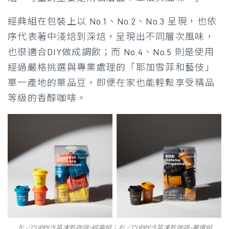
經典組在包裝上以 No.1、No.2、No.3 呈現，也依
序代表著中淺焙到深焙，呈現出不同層次風味，
也很適合DIY做成調飲；而 No.4、No.5 則是使用
經過嚴格挑選與專業處理的「耶加雪菲和藝伎」
單一產地的單品豆，即便在家也能輕鬆享受精品
等級的香醇咖啡。
左／CUPPY冷萃凍乾咖啡-經典組；右／CUPPY冷萃凍乾咖啡-嚴選組