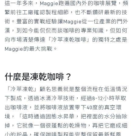
這一年多來，Maggie跑遍國內外的咖啡展覽，頻
繁前往工廠確認製程細節，也不斷鑽研最新的技
術。豐富的實戰經驗讓Maggie從一位產業的門外
漢，到如今能侃侃而談咖啡的專業知識，但如何
向市場清楚傳達「冷萃凍乾咖啡」的獨特之處是
Maggie的最大挑戰。
什麼是凍乾咖啡？
「冷萃凍乾」顧名思義就是整個流程在低溫情況
下製成，透過冰滴冷萃技術，經過8-12小時萃取
出咖啡液，並將咖啡液放置零下40度的真空環
境，「這時通過固態水昇華，把裡面的水分抽除
掉，它就像一個很蓬鬆的乾燥物，再把它磨成細
小的粉晶，確保咖啡製程能完整保留最新鮮風