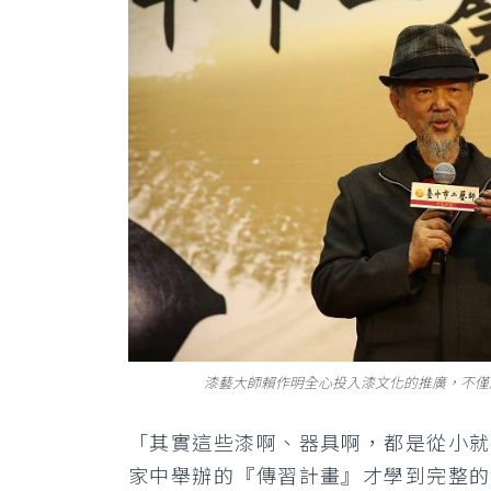
漆藝大師賴作明全心投入漆文化的推廣，不僅
「其實這些漆啊、器具啊，都是從小就
家中舉辦的『傳習計畫』才學到完整的