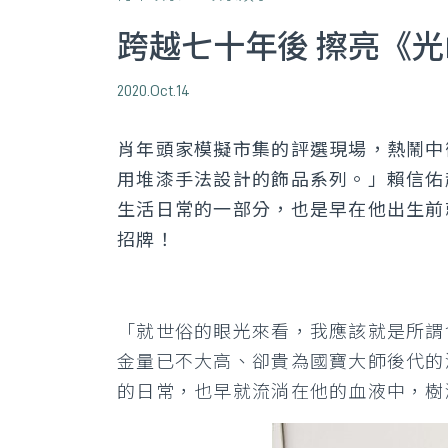
跨越七十年後 擦亮《
2020.Oct.14
肖年頭家模擬市集的評選現場，熱鬧中
用堆漆手法設計的飾品系列。」賴信佑
生活日常的一部分，也是早在他出生前
招牌！
「就世俗的眼光來看，我應該就是所謂
金量已不大高、卻貴為國寶大師後代的
的日常，也早就流淌在他的血液中，樹