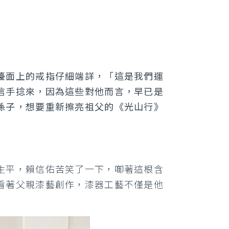
檯面上的戒指仔細端詳，「這是我們運
信手捻來，因為這些對他而言，早已是
孫子，想要重新擦亮祖父的《光山行》
生平，賴信佑苦笑了一下，啣著這根含
看著父親漆藝創作，漆器工藝不僅是他