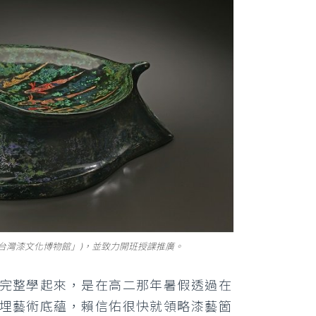
台灣漆文化博物館」)，並致力開班授課推廣。
完整學起來，是在高二那年暑假透過在
埋藝術底蘊，賴信佑很快就領略漆藝箇