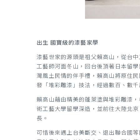
出生 國寶級的漆藝家學
漆藝世家的源頭是祖父賴高山，從台中
工藝師河面冬山，回台後頂著日本留學
灣風土民情的伴手禮，賴高山將原住民
發「堆彩雕漆」技法，經過數百、數千
賴高山藉由精美的蓬萊塗與堆彩雕漆，
術工藝大學留學深造，並前往大陸北京
長。
可惜後來遇上台美斷交、退出聯合國等