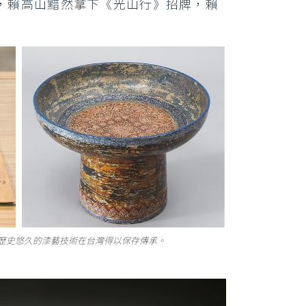
，賴高山黯然拿下《光山行》招牌，賴
讓歷史悠久的漆藝技術在台灣得以保存傳承。