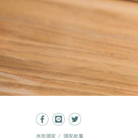
肖年頭家
頭家故事