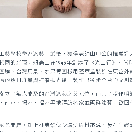
工藝學校學習漆藝畢業後，獲得老師山中公的推薦進
歸國的光環，賴高山在1945年創辦了《光山行》。
圖騰、台灣風景、水果等圖樣用蓬萊塗裝飾在菓盒外
層的逐日堆疊與打磨拋光後，製作出獨步全台的文創
樹立了無人能及的台灣漆藝之父地位，而其子賴作明
、南京、揚州、福州等地拜訪名家並砌磋漆藝，欲回
國際問題，加上林業禁伐令減少原料來源，及石化經