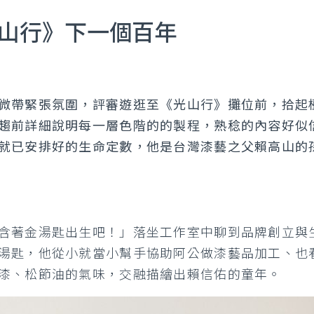
光山行》下一個百年
微帶緊張氛圍，評審遊逛至《光山行》攤位前，拾起
趨前詳細說明每一層色階的的製程，熟稔的內容好似
就已安排好的生命定數，他是台灣漆藝之父賴高山的
含著金湯匙出生吧！」落坐工作室中聊到品牌創立與
湯匙，他從小就當小幫手協助阿公做漆藝品加工、也
漆、松節油的氣味，交融描繪出賴信佑的童年。