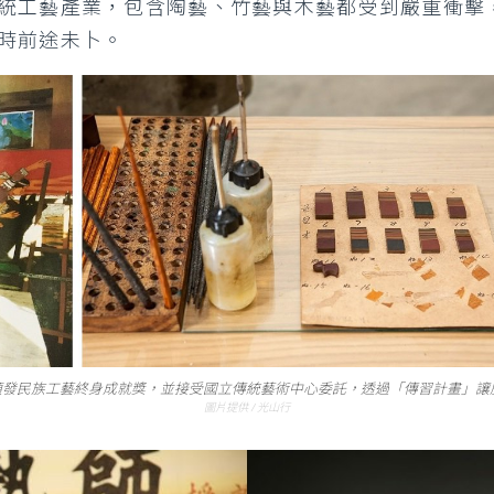
統工藝產業，包含陶藝、竹藝與木藝都受到嚴重衝擊
時前途未卜。
府頒發民族工藝終身成就獎，並接受國立傳統藝術中心委託，透過「傳習計畫」
圖片提供 / 光山行